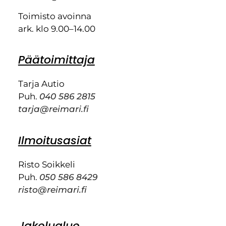
Toimisto avoinna
ark. klo 9.00–14.00
Päätoimittaja
Tarja Autio
Puh.
040 586 2815
tarja@reimari.fi
Ilmoitusasiat
Risto Soikkeli
Puh.
050 586 8429
risto@reimari.fi
Jakelualue