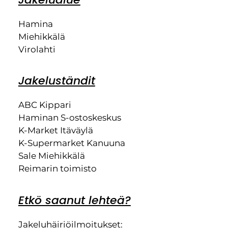
Hamina
Miehikkälä
Virolahti
Jakeluständit
ABC Kippari
Haminan S-ostoskeskus
K-Market Itäväylä
K-Supermarket Kanuuna
Sale Miehikkälä
Reimarin toimisto
Etkö saanut lehteä?
Jakeluhäiriöilmoitukset: