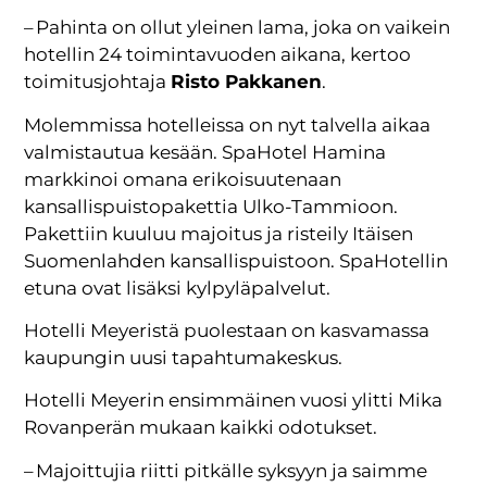
– Pahinta on ollut yleinen lama, joka on vaikein
hotellin 24 toimintavuoden aikana, kertoo
toimitusjohtaja
Risto Pakkanen
.
Molemmissa hotelleissa on nyt talvella aikaa
valmistautua kesään. SpaHotel Hamina
markkinoi omana erikoisuutenaan
kansallispuistopakettia Ulko-Tammioon.
Pakettiin kuuluu majoitus ja risteily Itäisen
Suomenlahden kansallispuistoon. SpaHotellin
etuna ovat lisäksi kylpyläpalvelut.
Hotelli Meyeristä puolestaan on kasvamassa
kaupungin uusi tapahtumakeskus.
Hotelli Meyerin ensimmäinen vuosi ylitti Mika
Rovanperän mukaan kaikki odotukset.
– Majoittujia riitti pitkälle syksyyn ja saimme