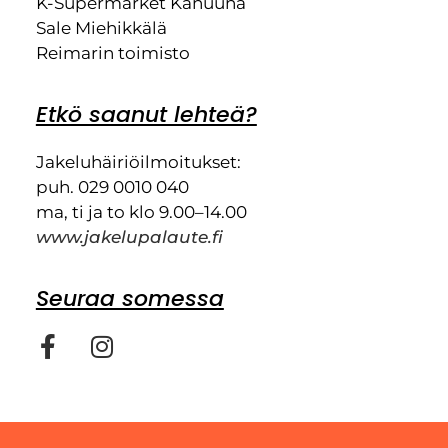
K-Supermarket Kanuuna
Sale Miehikkälä
Reimarin toimisto
Etkö saanut lehteä?
Jakeluhäiriöilmoitukset:
puh. 029 0010 040
ma, ti ja to klo 9.00–14.00
www.jakelupalaute.fi
Seuraa somessa