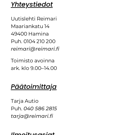
Yhteystiedot
Uutislehti Reimari
Maariankatu 14
49400 Hamina
Puh. 0104 210 200
reimari@reimari.fi
Toimisto avoinna
ark. klo 9.00–14.00
Päätoimittaja
Tarja Autio
Puh.
040 586 2815
tarja@reimari.fi
Ilmoitusasiat