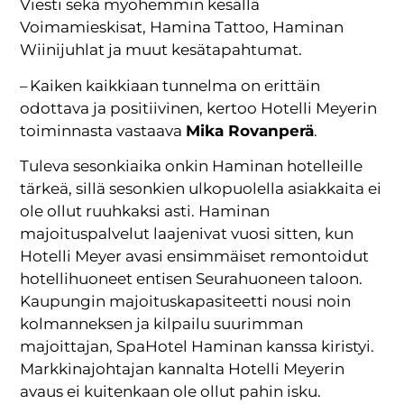
Viesti sekä myöhemmin kesällä
Voimamieskisat, Hamina Tattoo, Haminan
Wiinijuhlat ja muut kesätapahtumat.
– Kaiken kaikkiaan tunnelma on erittäin
odottava ja positiivinen, kertoo Hotelli Meyerin
toiminnasta vastaava
Mika Rovanperä
.
Tuleva sesonkiaika onkin Haminan hotelleille
tärkeä, sillä sesonkien ulkopuolella asiakkaita ei
ole ollut ruuhkaksi asti. Haminan
majoituspalvelut laajenivat vuosi sitten, kun
Hotelli Meyer avasi ensimmäiset remontoidut
hotellihuoneet entisen Seurahuoneen taloon.
Kaupungin majoituskapasiteetti nousi noin
kolmanneksen ja kilpailu suurimman
majoittajan, SpaHotel Haminan kanssa kiristyi.
Markkinajohtajan kannalta Hotelli Meyerin
avaus ei kuitenkaan ole ollut pahin isku.