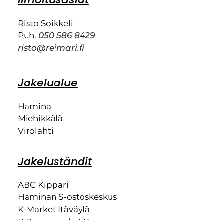
Risto Soikkeli
Puh.
050 586 8429
risto@reimari.fi
Jakelualue
Hamina
Miehikkälä
Virolahti
Jakeluständit
ABC Kippari
Haminan S-ostoskeskus
K-Market Itäväylä