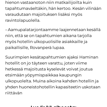
hienon vastaanoton niin matkailijoilta kuin
tapahtumaväeltäkin, hän kertoo. Kesän vilinään
varaudutaan majoituksen lisäksi myös
ravintolapuolella.
– Aamupalatarjontaamme laajennetaan kesällä
niin, että se on tapahtumien aikana tarjolla
myös hotellin ulkopuolisille asiakkaille ja
paikallisille, Rovanperä lupaa.
Suurimpien kesätapahtumien ajaksi Haminan
hotellit on jo täyteen varattu, joten viime
hetkessä majoitusta kyselevät voivat joutua
etsimään yöpymispaikkaa kaupungin
ulkopuolelta. Muina aikoina kahden hotellin ja
yhden huoneistohotellin kapasiteetin uskotaan
riittävän