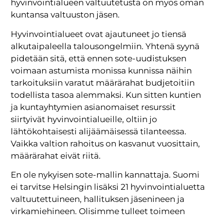
hyvinvointialueen valtuutetusta on myös oman
kuntansa valtuuston jäsen.
Hyvinvointialueet ovat ajautuneet jo tiensä
alkutaipaleella talousongelmiin. Yhtenä syynä
pidetään sitä, että ennen sote-uudistuksen
voimaan astumista monissa kunnissa näihin
tarkoituksiin varatut määrärahat budjetoitiin
todellista tasoa alemmaksi. Kun sitten kuntien
ja kuntayhtymien asianomaiset resurssit
siirtyivät hyvinvointialueille, oltiin jo
lähtökohtaisesti alijäämäisessä tilanteessa.
Vaikka valtion rahoitus on kasvanut vuosittain,
määrärahat eivät riitä.
En ole nykyisen sote-mallin kannattaja. Suomi
ei tarvitse Helsingin lisäksi 21 hyvinvointialuetta
valtuutettuineen, hallituksen jäsenineen ja
virkamiehineen. Olisimme tulleet toimeen