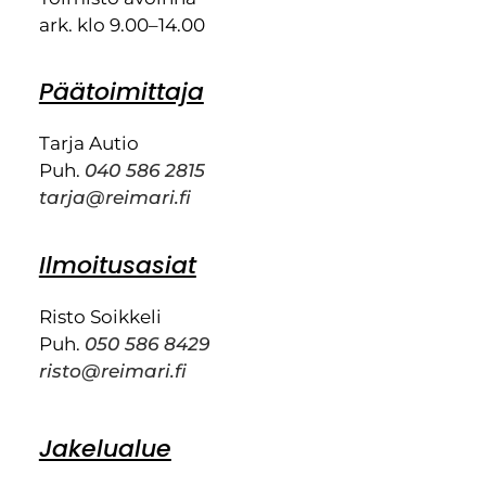
ark. klo 9.00–14.00
Päätoimittaja
Tarja Autio
Puh.
040 586 2815
tarja@reimari.fi
Ilmoitusasiat
Risto Soikkeli
Puh.
050 586 8429
risto@reimari.fi
Jakelualue