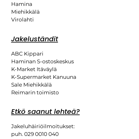
Hamina
Miehikkälä
Virolahti
Jakeluständit
ABC Kippari
Haminan S-ostoskeskus
K-Market Itäväylä
K-Supermarket Kanuuna
Sale Miehikkälä
Reimarin toimisto
Etkö saanut lehteä?
Jakeluhäiriöilmoitukset:
puh. 029 0010 040