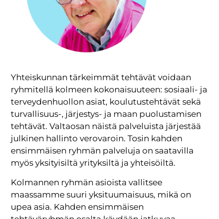
Yhteiskunnan tärkeimmät tehtävät voidaan
ryhmitellä kolmeen kokonaisuuteen: sosiaali- ja
terveydenhuollon asiat, koulutustehtävät sekä
turvallisuus-, järjestys- ja maan puolustamisen
tehtävät. Valtaosan näistä palveluista järjestää
julkinen hallinto verovaroin. Tosin kahden
ensimmäisen ryhmän palveluja on saatavilla
myös yksityisiltä yrityksiltä ja yhteisöiltä.
Kolmannen ryhmän asioista vallitsee
maassamme suuri yksituumaisuus, mikä on
upea asia. Kahden ensimmäisen
tehtäväryhmän osalta käydään jatkuvaa