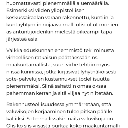
huomattavasti pienemmällä aluemäärällä.
Esimerkiksi viiden yliopistollisen
keskussairaalan varaan rakennettu, kuntiin ja
kuntayhtymiin nojaava malli olisi ollut monien
asiantuntijoidenkin mielestä oikeampi tapa
järjestää asia.
Vaikka eduskunnan enemmistö teki minusta
virheellisen ratkaisun päättäessään ns.
maakuntamallista, suuri virhe tehtiin myös
niissä kunnissa, jotka kirjasivat lyhytnäköisesti
sote-palvelujen kustannukset todellisuutta
pienemmäksi. Siinä sahattiin omaa oksaa
pahemman kerran ja sitä viljaa nyt niitetään.
Rakennusteollisuudessa ymmärretään, että
valuvikojen korjaaminen tulee pitkän päälle
kalliiksi. Sote-mallissakin näitä valuvikoja on.
Olisiko siis viisasta purkaa koko maakuntamalli