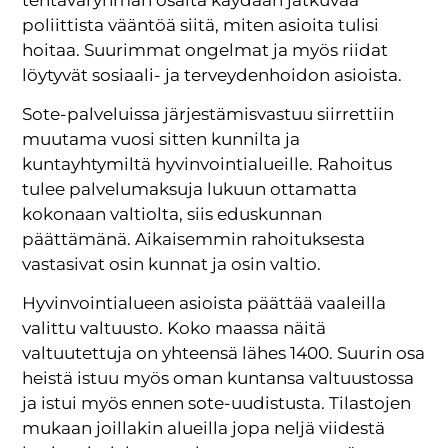
poliittista vääntöä siitä, miten asioita tulisi
hoitaa. Suurimmat ongelmat ja myös riidat
löytyvät sosiaali- ja terveydenhoidon asioista.
Sote-palveluissa järjestämisvastuu siirrettiin
muutama vuosi sitten kunnilta ja
kuntayhtymiltä hyvinvointialueille. Rahoitus
tulee palvelumaksuja lukuun ottamatta
kokonaan valtiolta, siis eduskunnan
päättämänä. Aikaisemmin rahoituksesta
vastasivat osin kunnat ja osin valtio.
Hyvinvointialueen asioista päättää vaaleilla
valittu valtuusto. Koko maassa näitä
valtuutettuja on yhteensä lähes 1400. Suurin osa
heistä istuu myös oman kuntansa valtuustossa
ja istui myös ennen sote-uudistusta. Tilastojen
mukaan joillakin alueilla jopa neljä viidestä