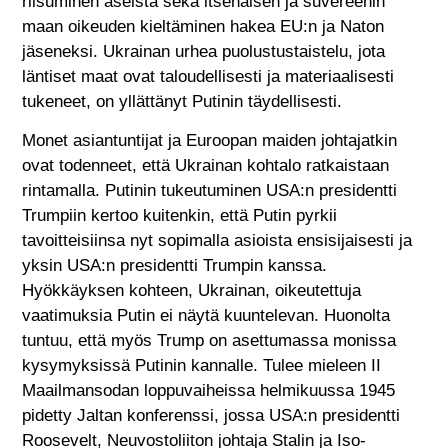
riisuminen aseista sekä itsenäisen ja suvereenin
maan oikeuden kieltäminen hakea EU:n ja Naton
jäseneksi. Ukrainan urhea puolustustaistelu, jota
läntiset maat ovat taloudellisesti ja materiaalisesti
tukeneet, on yllättänyt Putinin täydellisesti.
Monet asiantuntijat ja Euroopan maiden johtajatkin
ovat todenneet, että Ukrainan kohtalo ratkaistaan
rintamalla. Putinin tukeutuminen USA:n presidentti
Trumpiin kertoo kuitenkin, että Putin pyrkii
tavoitteisiinsa nyt sopimalla asioista ensisijaisesti ja
yksin USA:n presidentti Trumpin kanssa.
Hyökkäyksen kohteen, Ukrainan, oikeutettuja
vaatimuksia Putin ei näytä kuuntelevan. Huonolta
tuntuu, että myös Trump on asettumassa monissa
kysymyksissä Putinin kannalle. Tulee mieleen II
Maailmansodan loppuvaiheissa helmikuussa 1945
pidetty Jaltan konferenssi, jossa USA:n presidentti
Roosevelt, Neuvostoliiton johtaja Stalin ja Iso-