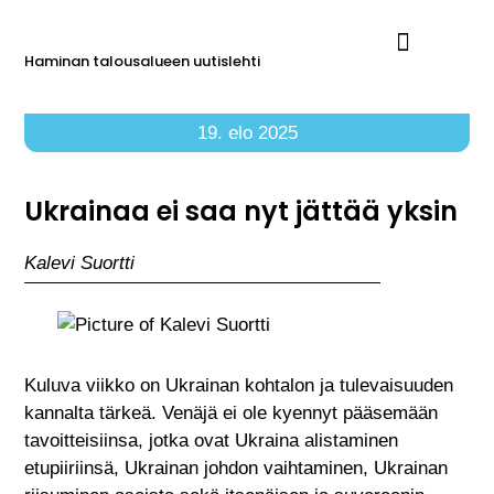
Haminan talousalueen uutislehti
Ilmoita Reimarissa
19. elo 2025
Ukrainaa ei saa nyt jättää yksin
Kalevi Suortti
Kuluva viikko on Ukrainan kohtalon ja tulevaisuuden
kannalta tärkeä. Venäjä ei ole kyennyt pääsemään
tavoitteisiinsa, jotka ovat Ukraina alistaminen
etupiiriinsä, Ukrainan johdon vaihtaminen, Ukrainan