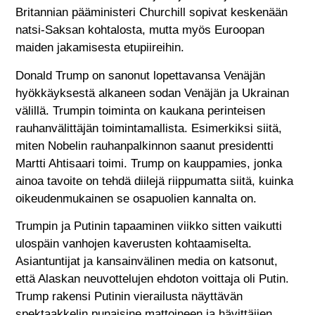
Britannian pääministeri Churchill sopivat keskenään
natsi-Saksan kohtalosta, mutta myös Euroopan
maiden jakamisesta etupiireihin.
Donald Trump on sanonut lopettavansa Venäjän
hyökkäyksestä alkaneen sodan Venäjän ja Ukrainan
välillä. Trumpin toiminta on kaukana perinteisen
rauhanvälittäjän toimintamallista. Esimerkiksi siitä,
miten Nobelin rauhanpalkinnon saanut presidentti
Martti Ahtisaari toimi. Trump on kauppamies, jonka
ainoa tavoite on tehdä diilejä riippumatta siitä, kuinka
oikeudenmukainen se osapuolien kannalta on.
Trumpin ja Putinin tapaaminen viikko sitten vaikutti
ulospäin vanhojen kaverusten kohtaamiselta.
Asiantuntijat ja kansainvälinen media on katsonut,
että Alaskan neuvottelujen ehdoton voittaja oli Putin.
Trump rakensi Putinin vierailusta näyttävän
spektaakkelin punaisine mattoineen ja hävittäjien