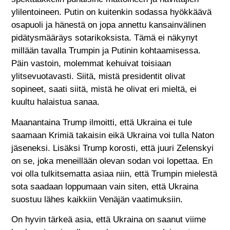
ylilentoineen. Putin on kuitenkin sodassa hyökkäävä
osapuoli ja hänestä on jopa annettu kansainvälinen
pidätysmääräys sotarikoksista. Tämä ei näkynyt
millään tavalla Trumpin ja Putinin kohtaamisessa.
Päin vastoin, molemmat kehuivat toisiaan
ylitsevuotavasti. Siitä, mistä presidentit olivat
sopineet, saati siitä, mistä he olivat eri mieltä, ei
kuultu halaistua sanaa.
Maanantaina Trump ilmoitti, että Ukraina ei tule
saamaan Krimiä takaisin eikä Ukraina voi tulla Naton
jäseneksi. Lisäksi Trump korosti, että juuri Zelenskyi
on se, joka meneillään olevan sodan voi lopettaa. En
voi olla tulkitsematta asiaa niin, että Trumpin mielestä
sota saadaan loppumaan vain siten, että Ukraina
suostuu lähes kaikkiin Venäjän vaatimuksiin.
On hyvin tärkeä asia, että Ukraina on saanut viime