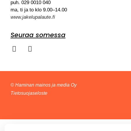
puh. 029 0010 040
ma, ti ja to klo 9.00–14.00
www.jakelupalaute.fi
Seuraa somessa
©
Haminan mainos ja media Oy
Tietosuojaseloste