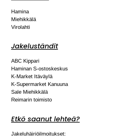
Hamina
Miehikkälä
Virolahti
Jakeluständit
ABC Kippari
Haminan S-ostoskeskus
K-Market Itäväylä
K-Supermarket Kanuuna
Sale Miehikkälä
Reimarin toimisto
Etkö saanut lehteä?
Jakeluhäiriöilmoitukset: