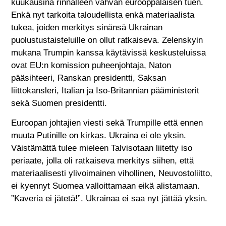
kuukausina rinnalleen vahvan eurooppalaisen tuen.
Enkä nyt tarkoita taloudellista enkä materiaalista
tukea, joiden merkitys sinänsä Ukrainan
puolustustaisteluille on ollut ratkaiseva. Zelenskyin
mukana Trumpin kanssa käytävissä keskusteluissa
ovat EU:n komission puheenjohtaja, Naton
pääsihteeri, Ranskan presidentti, Saksan
liittokansleri, Italian ja Iso-Britannian pääministerit
sekä Suomen presidentti.
Euroopan johtajien viesti sekä Trumpille että ennen
muuta Putinille on kirkas. Ukraina ei ole yksin.
Väistämättä tulee mieleen Talvisotaan liitetty iso
periaate, jolla oli ratkaiseva merkitys siihen, että
materiaalisesti ylivoimainen vihollinen, Neuvostoliitto,
ei kyennyt Suomea valloittamaan eikä alistamaan.
”Kaveria ei jätetä!”. Ukrainaa ei saa nyt jättää yksin.