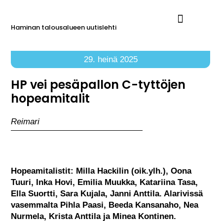
Haminan talousalueen uutislehti
Ilmoita Reimarissa
29. heinä 2025
HP vei pesäpallon C-tyttöjen
hopeamitalit
Reimari
Hopeamitalistit: Milla Hackilin (oik.ylh.), Oona
Tuuri, Inka Hovi, Emilia Muukka, Katariina Tasa,
Ella Suortti, Sara Kujala, Janni Anttila. Alarivissä
vasemmalta Pihla Paasi, Beeda Kansanaho, Nea
Nurmela, Krista Anttila ja Minea Kontinen.