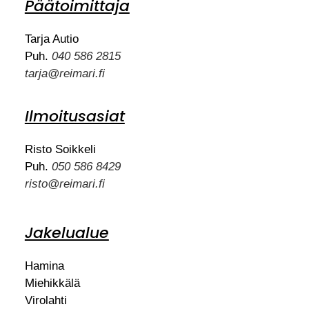
Päätoimittaja
Tarja Autio
Puh.
040 586 2815
tarja@reimari.fi
Ilmoitusasiat
Risto Soikkeli
Puh.
050 586 8429
risto@reimari.fi
Jakelualue
Hamina
Miehikkälä
Virolahti