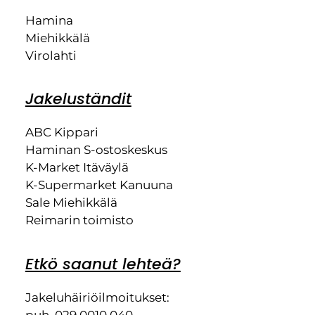
Hamina
Miehikkälä
Virolahti
Jakeluständit
ABC Kippari
Haminan S-ostoskeskus
K-Market Itäväylä
K-Supermarket Kanuuna
Sale Miehikkälä
Reimarin toimisto
Etkö saanut lehteä?
Jakeluhäiriöilmoitukset:
puh. 029 0010 040