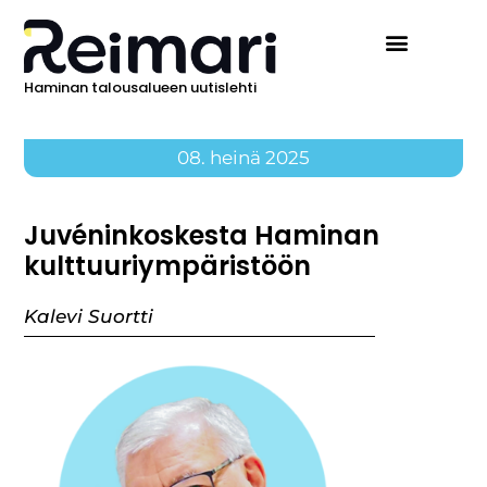
Haminan talousalueen uutislehti
08. heinä 2025
Juvéninkoskesta Haminan
kulttuuriympäristöön
Kalevi Suortti