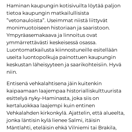
Haminan kaupungin kotisivuilta löytää paljon
tietoa kaupungin matkailullisista
”vetonauloista”. Useimmat niistä liittyvät
monimuotoiseen historiaan ja saaristoon.
Ympyräasemakaava ja linnoitus ovat
ymmärrettävästi keskeisessä osassa.
Luontomatkailusta kiinnostuneille esitellään
useita luontopolkuja painottuen kaupungin
keskustan läheisyyteen ja saarikohteisiin. Hyvä
niin.
Entisenä vehkalahtisena jäin kuitenkin
kaipaamaan laajempaa historialliskulttuurista
esittelyä nyky-Haminasta, joka siis on
kertaluokkaa laajempi kuin entinen
Vehkalahden kirkonkylä. Ajattelin, että alueelta,
jonka läntisin kylä lienee Salmi, itäisin
Mäntlahti, eteläisin ehkä Vilniemi tai Brakila,