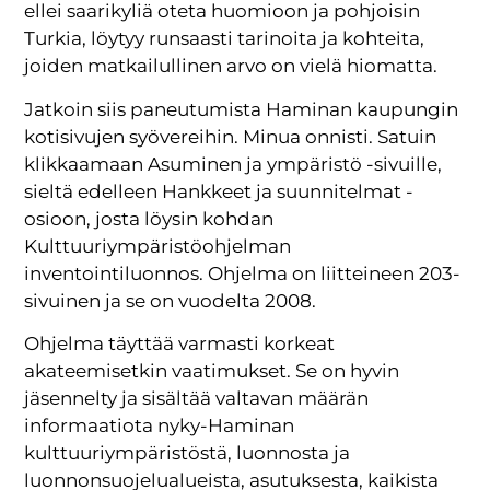
ellei saarikyliä oteta huomioon ja pohjoisin
Turkia, löytyy runsaasti tarinoita ja kohteita,
joiden matkailullinen arvo on vielä hiomatta.
Jatkoin siis paneutumista Haminan kaupungin
kotisivujen syövereihin. Minua onnisti. Satuin
klikkaamaan Asuminen ja ympäristö -sivuille,
sieltä edelleen Hankkeet ja suunnitelmat -
osioon, josta löysin kohdan
Kulttuuriympäristöohjelman
inventointiluonnos. Ohjelma on liitteineen 203-
sivuinen ja se on vuodelta 2008.
Ohjelma täyttää varmasti korkeat
akateemisetkin vaatimukset. Se on hyvin
jäsennelty ja sisältää valtavan määrän
informaatiota nyky-Haminan
kulttuuriympäristöstä, luonnosta ja
luonnonsuojelualueista, asutuksesta, kaikista