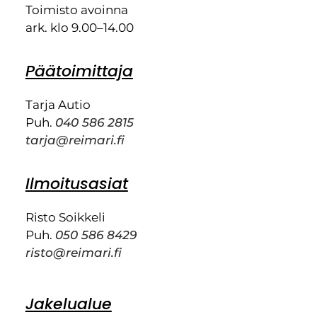
Toimisto avoinna
ark. klo 9.00–14.00
Päätoimittaja
Tarja Autio
Puh.
040 586 2815
tarja@reimari.fi
Ilmoitusasiat
Risto Soikkeli
Puh.
050 586 8429
risto@reimari.fi
Jakelualue