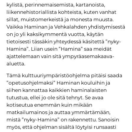
kylistä, perinnemaisemista, kartanoista,
liikennehistoriallista kohteista, kuten vanhat
sillat, muistomerkeistä ja monesta muusta.
Vaikka Haminan ja Vehkalahden yhdistymisestä
on jo yli kaksikymmentä vuotta, käytän
tietoisesti tässäkin yhteydessä käsitettä ”nyky-
Hamina”. Liian usein ”Hamina” saa meidät
ajattelemaan vain sitä ympyräasemakaava-
aluetta.
Tämä kulttuuriympäristöohjelma pitäisi saada
”opetusohjelmaksi” Haminan kouluihin ja
siihen kannattaa kaikkien haminalaisten
tutustua, ellei jo ole sitä tehnyt. Se avaa
kotiseutua enemmän kuin mikään
matkailumainos ja auttaa ymmärtämään,
mistä ”nyky-Hamina” on rakennettu. Sanoisin
myös, että ohjelman sisältä löytyisi runsaasti