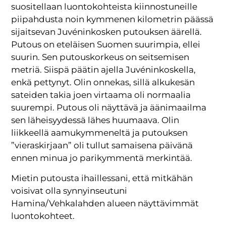
suositellaan luontokohteista kiinnostuneille
piipahdusta noin kymmenen kilometrin päässä
sijaitsevan Juvéninkosken putouksen äärellä.
Putous on eteläisen Suomen suurimpia, ellei
suurin. Sen putouskorkeus on seitsemisen
metriä. Siispä päätin ajella Juvéninkoskella,
enkä pettynyt. Olin onnekas, sillä alkukesän
sateiden takia joen virtaama oli normaalia
suurempi. Putous oli näyttävä ja äänimaailma
sen läheisyydessä lähes huumaava. Olin
liikkeellä aamukymmeneltä ja putouksen
”vieraskirjaan” oli tullut samaisena päivänä
ennen minua jo parikymmentä merkintää.
Mietin putousta ihaillessani, että mitkähän
voisivat olla synnyinseutuni
Hamina/Vehkalahden alueen näyttävimmät
luontokohteet.