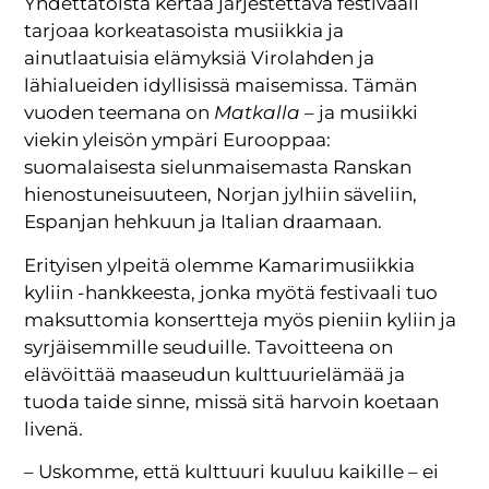
Yhdettätoista kertaa järjestettävä festivaali
tarjoaa korkeatasoista musiikkia ja
ainutlaatuisia elämyksiä Virolahden ja
lähialueiden idyllisissä maisemissa. Tämän
vuoden teemana on
Matkalla
– ja musiikki
viekin yleisön ympäri Eurooppaa:
suomalaisesta sielunmaisemasta Ranskan
hienostuneisuuteen, Norjan jylhiin säveliin,
Espanjan hehkuun ja Italian draamaan.
Erityisen ylpeitä olemme Kamarimusiikkia
kyliin -hankkeesta, jonka myötä festivaali tuo
maksuttomia konsertteja myös pieniin kyliin ja
syrjäisemmille seuduille. Tavoitteena on
elävöittää maaseudun kulttuurielämää ja
tuoda taide sinne, missä sitä harvoin koetaan
livenä.
– Uskomme, että kulttuuri kuuluu kaikille – ei