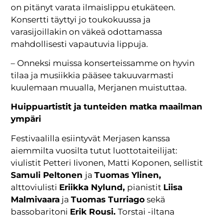
on pitänyt varata ilmaislippu etukäteen.
Konsertti täyttyi jo toukokuussa ja
varasijoillakin on väkeä odottamassa
mahdollisesti vapautuvia lippuja.
– Onneksi muissa konserteissamme on hyvin
tilaa ja musiikkia pääsee takuuvarmasti
kuulemaan muualla, Merjanen muistuttaa.
Huippuartistit ja tunteiden matka maailman
ympäri
Festivaalilla esiintyvät Merjasen kanssa
aiemmilta vuosilta tutut luottotaiteilijat:
viulistit Petteri Iivonen, Matti Koponen, sellistit
Samuli Peltonen
ja
Tuomas Ylinen,
alttoviulisti
Eriikka Nylund,
pianistit
Liisa
Malmivaara
ja
Tuomas Turriago
sekä
bassobaritoni
Erik Rousi.
Torstai -iltana