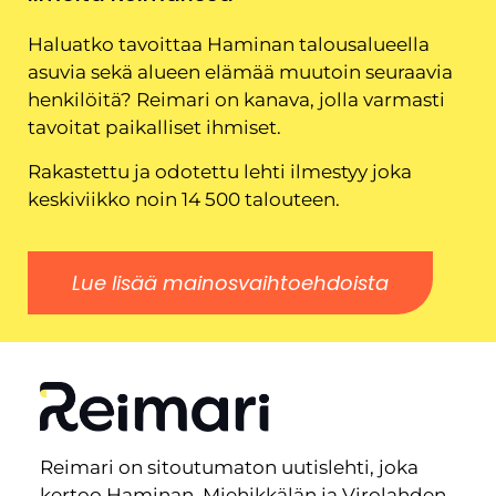
Haluatko tavoittaa Haminan talousalueella
asuvia sekä alueen elämää muutoin seuraavia
henkilöitä? Reimari on kanava, jolla varmasti
tavoitat paikalliset ihmiset.
Rakastettu ja odotettu lehti ilmestyy joka
keskiviikko noin 14 500 talouteen.
Lue lisää mainosvaihtoehdoista
Reimari on sitoutumaton uutislehti, joka
kertoo Haminan, Miehikkälän ja Virolahden