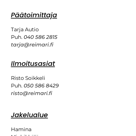
Päätoimittaja
Tarja Autio
Puh.
040 586 2815
tarja@reimari.fi
Ilmoitusasiat
Risto Soikkeli
Puh.
050 586 8429
risto@reimari.fi
Jakelualue
Hamina