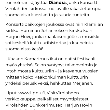
tunnelman räjäyttää
Diandra,
jonka konsertti
Virolahden kirkossa tuo lavalle rakastetuimpia
suomalaisia klassikoita ja suuria tunteita.
Konserttipaikkojen joukossa ovat niin Klamilan
kirkko, Haminan Johanneksen kirkko kuin
Harjun Hovi, jonka maalaismiljöössä musiikki
soi keskellä kulttuurihistoriaa ja kauneinta
suomalaista kesää.
–Kaakon Kamarimusiikki on paitsi festivaali,
myös yhteisö. Se on syntynyt talkoovoimin ja
intohimosta kulttuuriin – ja kasvanut vuosien
mittaan koko Kaakonkulman kulttuurin
yhdeksi peruskiveksi, hehkuttaa Merjanen.
Liput: www.lippu.fi, VisitVirolahden
verkkokauppa, paikalliset myyntipisteet:
Virolahden Bunkkerimuseo, Harjun Hovin