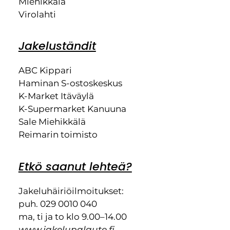
Miehikkälä
Virolahti
Jakeluständit
ABC Kippari
Haminan S-ostoskeskus
K-Market Itäväylä
K-Supermarket Kanuuna
Sale Miehikkälä
Reimarin toimisto
Etkö saanut lehteä?
Jakeluhäiriöilmoitukset:
puh. 029 0010 040
ma, ti ja to klo 9.00–14.00
www.jakelupalaute.fi