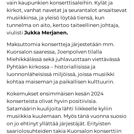
vain kaupunkien konserttisaleihin. Kylät ja
kirkot, vanhat navetat ja seurantalot ansaitsevat
musiikkinsa, ja yleisö löytää tiensä, kun
tunnelma on aito, kertoo taiteellinen johtaja,
viulisti
Jukka Merjanen.
Maksuttomia konsertteja järjestetään mm.
Kuorsalon saaressa, Joenpolven tilalla
Miehikkälässä sekä juhlavuottaan viettävässä
Pyhtään kirkossa – historiallisissa ja
luonnonläheisissä miljöissä, joissa musiikki
kohtaa maiseman ja paikallisen kulttuurin.
Kokemukset ensimmäisen kesän 2024
konserteista olivat hyvin positiivisia.
Satamäärin kuulijoita lähti liikkeelle kyliin
musiikkia kuulemaan. Myös tänä vuonna suosio
on jo ehtinyt yllättää järjestäjät. Erityisten
saariolosuhteiden takia Kuorsalon konserttiin