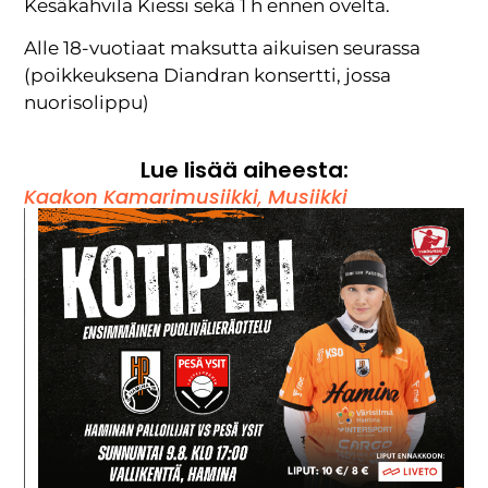
Kesäkahvila Kiessi sekä 1 h ennen ovelta.
Alle 18-vuotiaat maksutta aikuisen seurassa
(poikkeuksena Diandran konsertti, jossa
nuorisolippu)
Lue lisää aiheesta:
Kaakon Kamarimusiikki
,
Musiikki