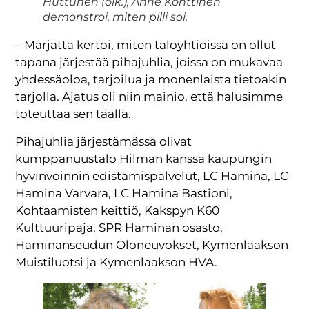
Huttunen (oik.), Anne Konttinen
demonstroi, miten pilli soi.
– Marjatta kertoi, miten taloyhtiöissä on ollut
tapana järjestää pihajuhlia, joissa on mukavaa
yhdessäoloa, tarjoilua ja monenlaista tietoakin
tarjolla. Ajatus oli niin mainio, että halusimme
toteuttaa sen täällä.
Pihajuhlia järjestämässä olivat
kumppanuustalo Hilman kanssa kaupungin
hyvinvoinnin edistämispalvelut, LC Hamina, LC
Hamina Varvara, LC Hamina Bastioni,
Kohtaamisten keittiö, Kakspyn K60
Kulttuuripaja, SPR Haminan osasto,
Haminanseudun Oloneuvokset, Kymenlaakson
Muistiluotsi ja Kymenlaakson HVA.