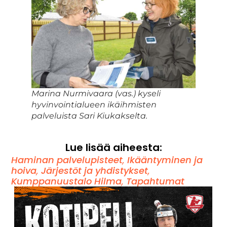
Marina Nurmivaara (vas.) kyseli
hyvinvointialueen ikäihmisten
palveluista Sari Kiukakselta.
Lue lisää aiheesta:
Haminan palvelupisteet
,
Ikääntyminen ja
hoiva
,
Järjestöt ja yhdistykset
,
Kumppanuustalo Hilma
,
Tapahtumat