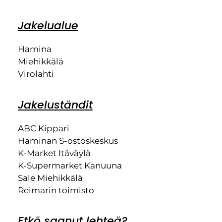
Jakelualue
Hamina
Miehikkälä
Virolahti
Jakeluständit
ABC Kippari
Haminan S-ostoskeskus
K-Market Itäväylä
K-Supermarket Kanuuna
Sale Miehikkälä
Reimarin toimisto
Etkö saanut lehteä?