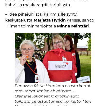
kahvi- ja makkaragrillitarjoilusta.
– Idea pihajuhlista ikäihmisille syntyi
keskustelusta
Marjatta Hyrkin
kanssa, sanoo
Hilman toiminnanjohtaja
Minna Mänttäri
.
Punaisen Ristin Haminan osasto kertoi
mm. tapaturmien ehkäisystä. –
Olemme jakaneet jo ainakin sata
tällaista pelastautumispilliä, kertoi Mari