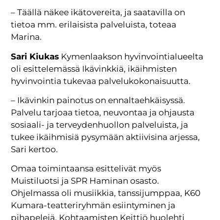
– Täällä näkee ikätovereita, ja saatavilla on
tietoa mm. erilaisista palveluista, toteaa
Marina.
Sari Kiukas
Kymenlaakson hyvinvointialueelta
oli esittelemässä Ikävinkkiä, ikäihmisten
hyvinvointia tukevaa palvelukokonaisuutta.
– Ikävinkin painotus on ennaltaehkäisyssä.
Palvelu tarjoaa tietoa, neuvontaa ja ohjausta
sosiaali- ja terveydenhuollon palveluista, ja
tukee ikäihmisiä pysymään aktiivisina arjessa,
Sari kertoo.
Omaa toimintaansa esittelivät myös
Muistiluotsi ja SPR Haminan osasto.
Ohjelmassa oli musiikkia, tanssijumppaa, K60
Kumara-teatteriryhmän esiintyminen ja
pihapelejä. Kohtaamisten Keittiö huolehti