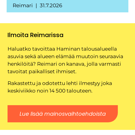
Reimari
31.7.2026
Ilmoita Reimarissa
Haluatko tavoittaa Haminan talousalueella
asuvia sekä alueen elämää muutoin seuraavia
henkilöitä? Reimari on kanava, jolla varmasti
tavoitat paikalliset ihmiset.
Rakastettu ja odotettu lehti ilmestyy joka
keskiviikko noin 14 500 talouteen.
Lue lisää mainosvaihtoehdoista