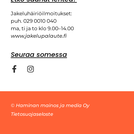
Jakeluhäiriöilmoitukset:
puh. 029 0010 040
ma, ti ja to klo 9.00–14.00
www.jakelupalaute.fi
Seuraa somessa
©
Haminan mainos ja media Oy
Tietosuojaseloste