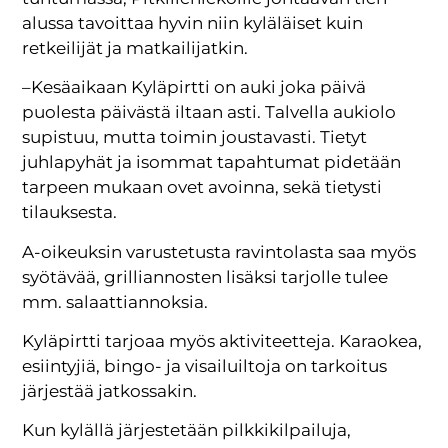
alussa tavoittaa hyvin niin kyläläiset kuin
retkeilijät ja matkailijatkin.
–Kesäaikaan Kyläpirtti on auki joka päivä
puolesta päivästä iltaan asti. Talvella aukiolo
supistuu, mutta toimin joustavasti. Tietyt
juhlapyhät ja isommat tapahtumat pidetään
tarpeen mukaan ovet avoinna, sekä tietysti
tilauksesta.
A-oikeuksin varustetusta ravintolasta saa myös
syötävää, grilliannosten lisäksi tarjolle tulee
mm. salaattiannoksia.
Kyläpirtti tarjoaa myös aktiviteetteja. Karaokea,
esiintyjiä, bingo- ja visailuiltoja on tarkoitus
järjestää jatkossakin.
Kun kylällä järjestetään pilkkikilpailuja,