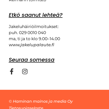
Etkö saanut lehteä?
Jakeluhäiriöilmoitukset:
puh. 029 0010 040
ma, ti ja to klo 9.00–14.00
www.jakelupalaute.fi
Seuraa somessa
©
Haminan mainos ja media Oy
Tietosuojaseloste