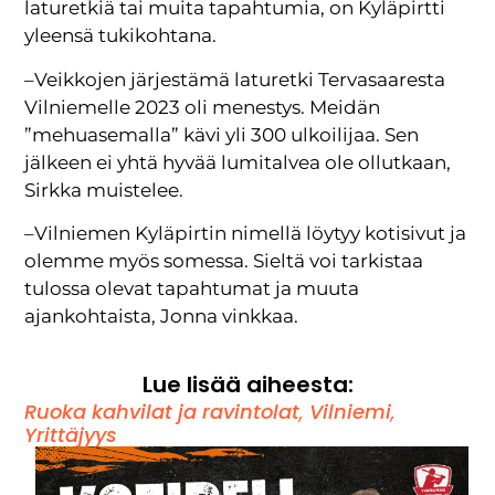
laturetkiä tai muita tapahtumia, on Kyläpirtti
yleensä tukikohtana.
–Veikkojen järjestämä laturetki Tervasaaresta
Vilniemelle 2023 oli menestys. Meidän
”mehuasemalla” kävi yli 300 ulkoilijaa. Sen
jälkeen ei yhtä hyvää lumitalvea ole ollutkaan,
Sirkka muistelee.
–Vilniemen Kyläpirtin nimellä löytyy kotisivut ja
olemme myös somessa. Sieltä voi tarkistaa
tulossa olevat tapahtumat ja muuta
ajankohtaista, Jonna vinkkaa.
Lue lisää aiheesta:
Ruoka kahvilat ja ravintolat
,
Vilniemi
,
Yrittäjyys