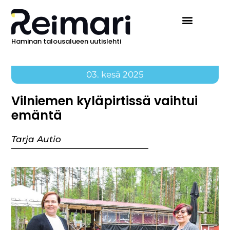
Haminan talousalueen uutislehti
03. kesä 2025
Vilniemen kyläpirtissä vaihtui
emäntä
Tarja Autio