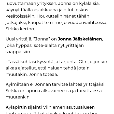
luovuttamaan yrityksen. Jonna on kyläläisiä,
käynyt täällä asiakkaana ja ollut joskus
kesätöissäkin. Houkuttelin hänet tähän
jatkajaksi, kaupat teimme jo vuodenvaihteessa,
Sirkka kertoo.
Uusi yrittäjä, ”Jonna” on
Jonna Jääskeläinen
,
joka hyppäsi sote-alalta nyt yrittäjän
saappaisiin.
–Tässä kohtasi kysyntä ja tarjonta. Olin jo jonkin
aikaa ajatellut, että haluan tehdä jotain
muutakin, Jonna toteaa.
Kylmiltään ei Jonnan tarvitse lähteä yrittäjäksi,
Sirkka on apuna alkuvaiheessa ja tarvittaessa
muutenkin.
Kyläpirtin sijainti Vilniemen asutusalueen
tuntumassa, Pitkillehiekoille johtaavan tien