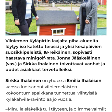
Vilniemen Kyläpirtin laajalta piha-alueelta
löytyy iso katettu terassi ja yksi kesäpäivien
suosikkipeleistä, 18-reikäinen, sopivasti
haastava minigolf-rata. Jonna Jääskeläinen
(vas.) ja Sirkka Ihalainen toivottavat vanhat ja
uudet asiakkaat tervetulleiksi.
Sirkka Ihalainen
on yhdessä
Emilia Ihalaisen
kanssa luotsannut vilniemeläisten
kokoontumispaikkana tunnettua, viihtyisää
kyläkahvila-ravintolaa jo vuosia.
–Minulla eläkeikä tuli täyteen, ja olimme valmiit