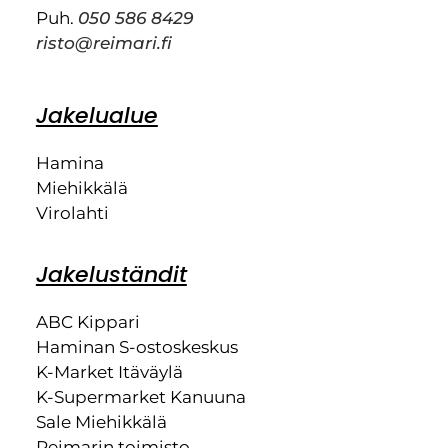
Puh.
050 586 8429
risto@reimari.fi
Jakelualue
Hamina
Miehikkälä
Virolahti
Jakeluständit
ABC Kippari
Haminan S-ostoskeskus
K-Market Itäväylä
K-Supermarket Kanuuna
Sale Miehikkälä
Reimarin toimisto