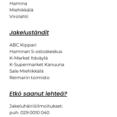
Hamina
Miehikkälä
Virolahti
Jakeluständit
ABC Kippari
Haminan S-ostoskeskus
K-Market Itäväylä
K-Supermarket Kanuuna
Sale Miehikkälä
Reimarin toimisto
Etkö saanut lehteä?
Jakeluhäiriöilmoitukset:
puh. 029 0010 040