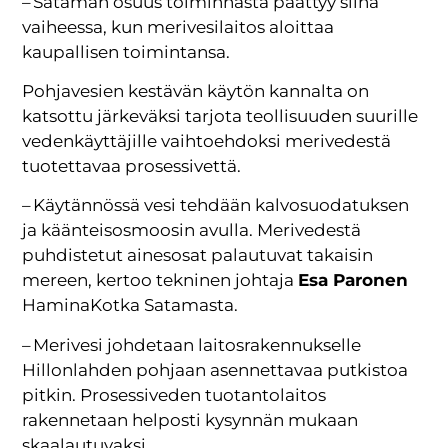
– Sataman osuus toiminnasta päättyy siinä
vaiheessa, kun merivesilaitos aloittaa
kaupallisen toimintansa.
Pohjavesien kestävän käytön kannalta on
katsottu järkeväksi tarjota teollisuuden suurille
vedenkäyttäjille vaihtoehdoksi merivedestä
tuotettavaa prosessivettä.
– Käytännössä vesi tehdään kalvosuodatuksen
ja käänteisosmoosin avulla. Merivedestä
puhdistetut ainesosat palautuvat takaisin
mereen, kertoo tekninen johtaja
Esa Paronen
HaminaKotka Satamasta.
– Merivesi johdetaan laitosrakennukselle
Hillonlahden pohjaan asennettavaa putkistoa
pitkin. Prosessiveden tuotantolaitos
rakennetaan helposti kysynnän mukaan
skaalautuvaksi.