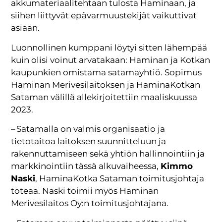
akkumateriaalitehtaan tulosta Haminaan, ja
siihen liittyvät epävarmuustekijät vaikuttivat
asiaan.
Luonnollinen kumppani löytyi sitten lähempää
kuin olisi voinut arvatakaan: Haminan ja Kotkan
kaupunkien omistama satamayhtiö. Sopimus
Haminan Merivesilaitoksen ja HaminaKotkan
Sataman välillä allekirjoitettiin maaliskuussa
2023.
– Satamalla on valmis organisaatio ja
tietotaitoa laitoksen suunnitteluun ja
rakennuttamiseen sekä yhtiön hallinnointiin ja
markkinointiin tässä alkuvaiheessa,
Kimmo
Naski
, HaminaKotka Sataman toimitusjohtaja
toteaa. Naski toimii myös Haminan
Merivesilaitos Oy:n toimitusjohtajana.