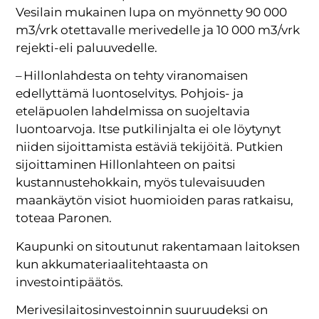
Vesilain mukainen lupa on myönnetty 90 000
m3/vrk otettavalle merivedelle ja 10 000 m3/vrk
rejekti-eli paluuvedelle.
– Hillonlahdesta on tehty viranomaisen
edellyttämä luontoselvitys. Pohjois- ja
eteläpuolen lahdelmissa on suojeltavia
luontoarvoja. Itse putkilinjalta ei ole löytynyt
niiden sijoittamista estäviä tekijöitä. Putkien
sijoittaminen Hillonlahteen on paitsi
kustannustehokkain, myös tulevaisuuden
maankäytön visiot huomioiden paras ratkaisu,
toteaa Paronen.
Kaupunki on sitoutunut rakentamaan laitoksen
kun akkumateriaalitehtaasta on
investointipäätös.
Merivesilaitosinvestoinnin suuruudeksi on