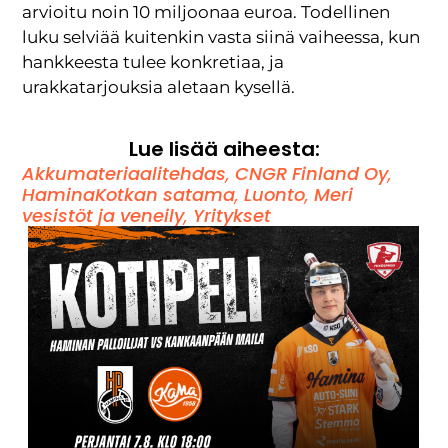
arvioitu noin 10 miljoonaa euroa. Todellinen
luku selviää kuitenkin vasta siinä vaiheessa, kun
hankkeesta tulee konkretiaa, ja
urakkatarjouksia aletaan kysellä.
Lue lisää aiheesta:
Akkumateriaalitehdas
,
CNGR Finland Oy
,
HaminaKotkan satama
,
Luonto
,
Meri
vesistöt ja veneily
,
Yritykset