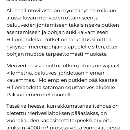
Aluehallintovirasto on myöntänyt helmikuun
alussa luvan meriveden ottamiseen ja
paluuveden johtamiseen takaisin sekä putken
asentamiseen ja pohjan auki kaivamiseen
Hillonlahdella. Putket on tarkoitus sijoittaa
nykyisen merenpohjan alapuolelle siten, ettei
pohjan muotoa tarpeettomasti muokata
Meriveden sisäänottoputken pituus on vajaa 3
kilometriä, paluuvesi johdetaan hieman
kauemmas. Molempien putkien pää kaartaa
Hillonlahdelta sataman edustan vesialueelle
Paksuniemen eteläpuolelle.
Tässä vaiheessa, kun akkumateriaalitehdas on
oletettu Merivesilaitoksen pääasiakas, on
vuorokauden kapasiteettitarpeeksi arvioitu
aluksi n. 4000 m³ prosessivettä vuorokaudessa.