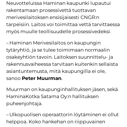
Neuvotteluissa Haminan kaupunki lupautui
rakentamaan prosessivettä tuottavan
merivesilaitoksen ensisijaisesti CNGR:n
tarpeisiin. Laitos voi toimittaa vettä tarvittaessa
myös muulle teollisuudelle prosessivedeksi.
– Haminan Merivesilaitos on kaupungin
tytäryhtiö, ja se tulee toimimaan normaalin
osakeyhtiön tavoin. Laitoksen suunnittelu- ja
rakennusvaiheessa tarvitaan kuitenkin sellaista
asiantuntemusta, mitä kaupungilla ei ole,
sanoo
Peter Muurman
.
Muurman on kaupunginhallituksen jäsen, sekä
HaminaKotka Satama Oy:n hallituksen
puheenjohtaja.
– Ulkopuolisen operaattorin löytäminen ei ollut
helppoa. Koko hankehan on riippuvainen