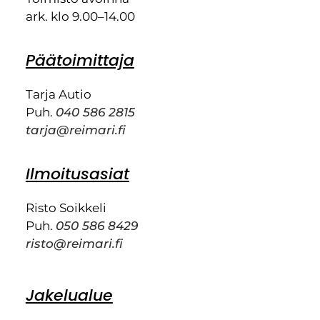
ark. klo 9.00–14.00
Päätoimittaja
Tarja Autio
Puh.
040 586 2815
tarja@reimari.fi
Ilmoitusasiat
Risto Soikkeli
Puh.
050 586 8429
risto@reimari.fi
Jakelualue