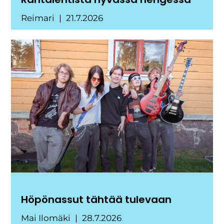
Reimari
21.7.2026
Höpönassut tähtää tulevaan
Mai Ilomäki
28.7.2026