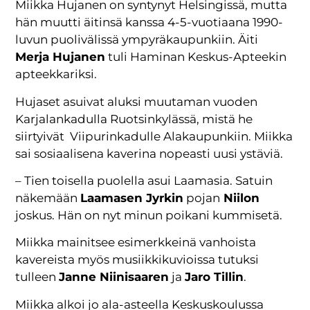
Miikka Hujanen on syntynyt Helsingissä, mutta
hän muutti äitinsä kanssa 4-5-vuotiaana 1990-
luvun puolivälissä ympyräkaupunkiin. Äiti
Merja Hujanen
tuli Haminan Keskus-Apteekin
apteekkariksi.
Hujaset asuivat aluksi muutaman vuoden
Karjalankadulla Ruotsinkylässä, mistä he
siirtyivät Viipurinkadulle Alakaupunkiin. Miikka
sai sosiaalisena kaverina nopeasti uusi ystäviä.
– Tien toisella puolella asui Laamasia. Satuin
näkemään
Laamasen Jyrkin
pojan
Niilon
joskus. Hän on nyt minun poikani kummisetä.
Miikka mainitsee esimerkkeinä vanhoista
kavereista myös musiikkikuvioissa tutuksi
tulleen
Janne Niinisaaren
ja
Jaro Tillin
.
Miikka alkoi jo ala-asteella Keskuskoulussa