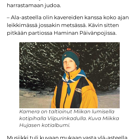
harrastamaan judoa.
– Ala-asteella olin kavereiden kanssa koko ajan
leikkimässä jossakin metsässä. Kävin sitten
pitkään partiossa Haminan Päivänpojissa.
Kamera on taltioinut Miikan lumisella
kotipihalla Viipurinkadulla. Kuva Miikka
Hujasen kotialbumi.
Musiikki tuli kuvaan mukaan vasta ylä-asteella