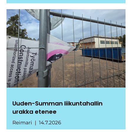
Uuden-Summan liikuntahallin
urakka etenee
Reimari
14.7.2026