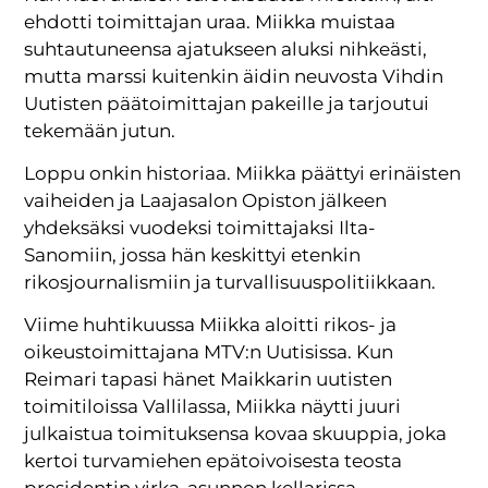
ehdotti toimittajan uraa. Miikka muistaa
suhtautuneensa ajatukseen aluksi nihkeästi,
mutta marssi kuitenkin äidin neuvosta Vihdin
Uutisten päätoimittajan pakeille ja tarjoutui
tekemään jutun.
Loppu onkin historiaa. Miikka päättyi erinäisten
vaiheiden ja Laajasalon Opiston jälkeen
yhdeksäksi vuodeksi toimittajaksi Ilta-
Sanomiin, jossa hän keskittyi etenkin
rikosjournalismiin ja turvallisuuspolitiikkaan.
Viime huhtikuussa Miikka aloitti rikos- ja
oikeustoimittajana MTV:n Uutisissa. Kun
Reimari tapasi hänet Maikkarin uutisten
toimitiloissa Vallilassa, Miikka näytti juuri
julkaistua toimituksensa kovaa skuuppia, joka
kertoi turvamiehen epätoivoisesta teosta