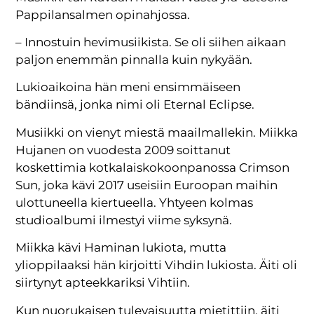
Pappilansalmen opinahjossa.
– Innostuin hevimusiikista. Se oli siihen aikaan
paljon enemmän pinnalla kuin nykyään.
Lukioaikoina hän meni ensimmäiseen
bändiinsä, jonka nimi oli Eternal Eclipse.
Musiikki on vienyt miestä maailmallekin. Miikka
Hujanen on vuodesta 2009 soittanut
koskettimia kotkalaiskokoonpanossa Crimson
Sun, joka kävi 2017 useisiin Euroopan maihin
ulottuneella kiertueella. Yhtyeen kolmas
studioalbumi ilmestyi viime syksynä.
Miikka kävi Haminan lukiota, mutta
ylioppilaaksi hän kirjoitti Vihdin lukiosta. Äiti oli
siirtynyt apteekkariksi Vihtiin.
Kun nuorukaisen tulevaisuutta mietittiin, äiti