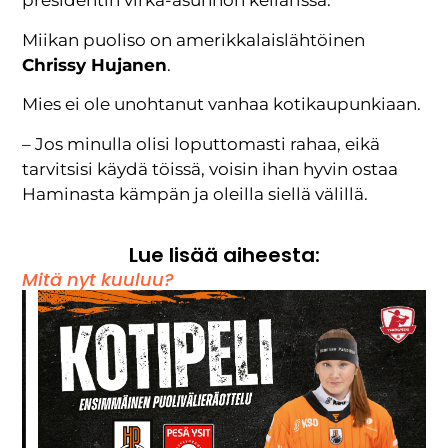
presidentin virka-asunnon kellarissa.
Miikan puoliso on amerikkalaislähtöinen
Chrissy Hujanen
.
Mies ei ole unohtanut vanhaa kotikaupunkiaan.
– Jos minulla olisi loputtomasti rahaa, eikä
tarvitsisi käydä töissä, voisin ihan hyvin ostaa
Haminasta kämpän ja oleilla siellä välillä.
Lue lisää aiheesta:
Mitä nyt kuuluu?