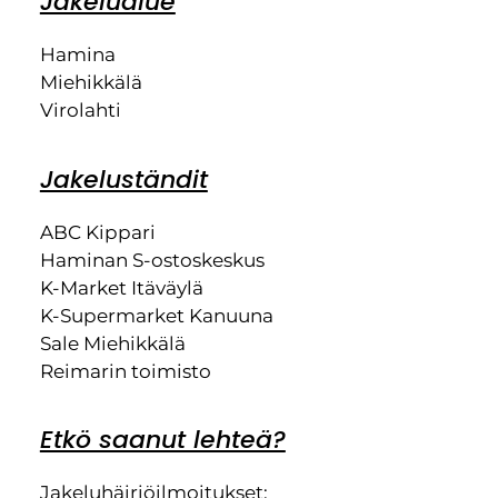
Jakelualue
Hamina
Miehikkälä
Virolahti
Jakeluständit
ABC Kippari
Haminan S-ostoskeskus
K-Market Itäväylä
K-Supermarket Kanuuna
Sale Miehikkälä
Reimarin toimisto
Etkö saanut lehteä?
Jakeluhäiriöilmoitukset: