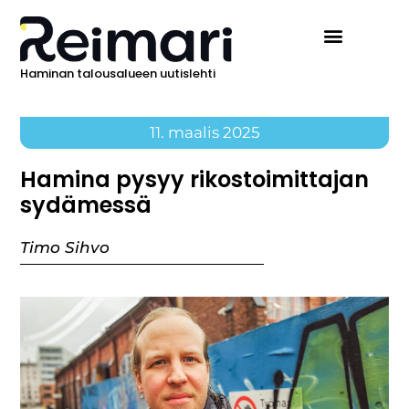
Haminan talousalueen uutislehti
11. maalis 2025
Hamina pysyy rikostoimittajan
sydämessä
Timo Sihvo