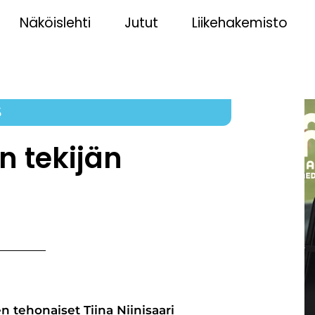
Näköislehti
Jutut
Liikehakemisto
5
n tekijän
en tehonaiset Tiina Niinisaari