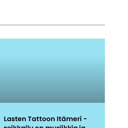
Lasten Tattoon Itämeri -
seikkailu on musiikkia ja