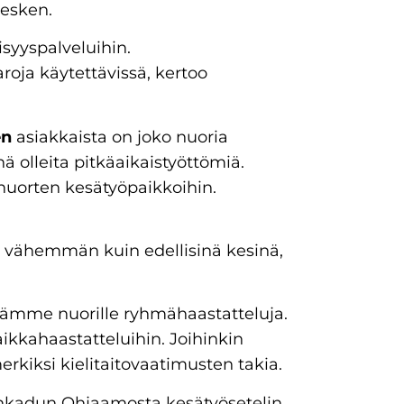
kesken.
syyspalveluihin.
roja käytettävissä, kertoo
en
asiakkaista on joko nuoria
nä olleita pitkäaikaistyöttömiä.
nuorten kesätyöpaikkoihin.
an vähemmän kuin edellisinä kesinä,
stämme nuorille ryhmähaastatteluja.
kkahaastatteluihin. Joihinkin
erkiksi kielitaitovaatimusten takia.
ankadun Ohjaamosta kesätyösetelin,