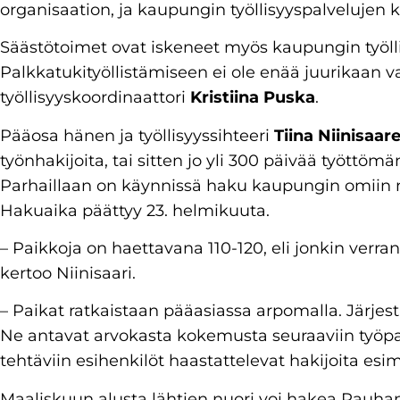
organisaation, ja kaupungin työllisyyspalvelujen 
Säästötoimet ovat iskeneet myös kaupungin työlli
Palkkatukityöllistämiseen ei ole enää juurikaan va
työllisyyskoordinaattori
Kristiina Puska
.
Pääosa hänen ja työllisyyssihteeri
Tiina Niinisaar
työnhakijoita, tai sitten jo yli 300 päivää työttömä
Parhaillaan on käynnissä haku kaupungin omiin 
Hakuaika päättyy 23. helmikuuta.
– Paikkoja on haettavana 110-120, eli jonkin verr
kertoo Niinisaari.
– Paikat ratkaistaan pääasiassa arpomalla. Järje
Ne antavat arvokasta kokemusta seuraaviin työpai
tehtäviin esihenkilöt haastattelevat hakijoita esim
Maaliskuun alusta lähtien nuori voi hakea Rauh