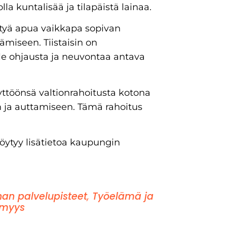
olla kuntalisää ja tilapäistä lainaa.
löytyä apua vaikkapa sopivan
miseen. Tiistaisin on
le ohjausta ja neuvontaa antava
äyttöönsä valtionrahoitusta kotona
n ja auttamiseen. Tämä rahoitus
löytyy lisätietoa kaupungin
an palvelupisteet
,
Työelämä ja
ömyys