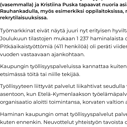
(vasemmalla) ja Kristiina Puska tapaavat nuoria as
Rauhankadulla, myös esimerkiksi oppilaitoksissa, n
rekrytilaisuuksissa.
Työmarkkinat eivät näytä juuri nyt erityisen hyvil
Joulukuun tilastojen mukaan 1 237 haminalaista ol
Pitkäaikaistyöttömiä (411 henkilöä) oli peräti vi
vuoden vastaavaan ajankohtaan.
Kaupungin työllisyyspalveluissa kannattaa kuiten
etsimässä töitä tai niille tekijää.
Työllisyyteen liittyvät palvelut liikahtivat seudu
asentoon, kun Etelä-Kymenlaakson työelämäpalv
organisaatio aloitti toimintansa, korvaten valtio
Haminan kaupungin omat työllisyyspalvelut palve
kuten ennenkin. Neuvottelut yhteistyön tavoista 