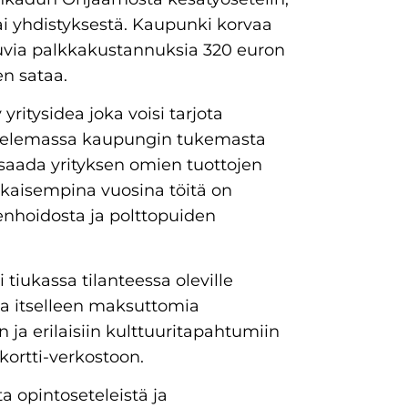
 tai yhdistyksestä. Kaupunki korvaa
utuvia palkkakustannuksia 320 euron
en sataa.
ritysidea joka voisi tarjota
ttelemassa kaupungin tukemasta
 saada yrityksen omien tuottojen
Aikaisempina vuosina töitä on
enhoidosta ja polttopuiden
 tiukassa tilanteessa oleville
kia itselleen maksuttomia
 ja erilaisiin kulttuuritapahtumiin
kortti-verkostoon.
a opintoseteleistä ja