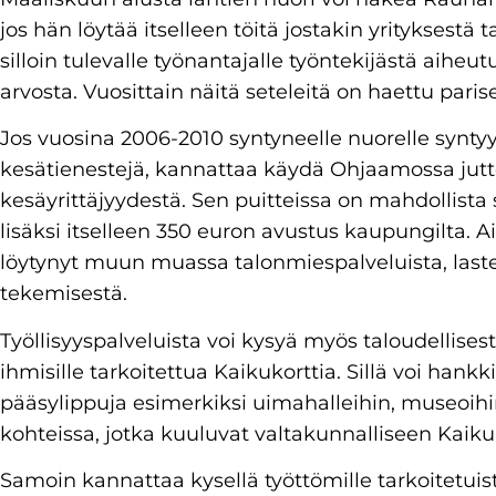
jos hän löytää itselleen töitä jostakin yrityksestä
silloin tulevalle työnantajalle työntekijästä aihe
arvosta. Vuosittain näitä seteleitä on haettu paris
Jos vuosina 2006-2010 syntyneelle nuorelle syntyy y
kesätienestejä, kannattaa käydä Ohjaamossa ju
kesäyrittäjyydestä. Sen puitteissa on mahdollista
lisäksi itselleen 350 euron avustus kaupungilta. 
löytynyt muun muassa talonmiespalveluista, last
tekemisestä.
Työllisyyspalveluista voi kysyä myös taloudellisesti
ihmisille tarkoitettua Kaikukorttia. Sillä voi hank
pääsylippuja esimerkiksi uimahalleihin, museoihin
kohteissa, jotka kuuluvat valtakunnalliseen Kaiku
Samoin kannattaa kysellä työttömille tarkoitetuist