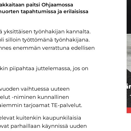
iakkaitaan paitsi Ohjaamossa
uorten tapahtumissa ja erilaisissa
tä yksittäisen työnhakijan kannalta.
i silloin työttömänä työnhakijana.
idennes enemmän verrattuna edellisen
kin piipahtaa juttelemassa, jos on
lla vuoden vaihtuessa uuteen
elut -niminen kunnallinen
n aiemmin tarjoamat TE-palvelut.
levat kuitenkin kaupunkilaisia
ovat parhaillaan käynnissä uuden