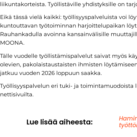
liikuntakorteista. Työllistäville yhdistyksille on tarj
Eikä tässä vielä kaikki: työllisyyspalveluista voi 
kuntouttavan työtoiminnan harjoittelupaikan löytä
Rauhankadulla avoinna kansainvälisille muuttajil
MOONA.
Tälle vuodelle työllistämispalvelut saivat myös k
olevien, pakolaistaustaisten ihmisten löytämisee
jatkuu vuoden 2026 loppuun saakka.
Työllisyyspalvelun eri tuki- ja toimintamuodoista 
nettisivuilta.
Hamin
Lue lisää aiheesta:
tyött