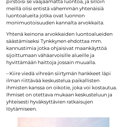
pirstoisi se vääjäämättä luontoa, ja silloin
meillä olisi entistä vähemmän yhtenäisiä
luontoalueita jotka ovat luonnon
monimuotoisuuden kannalta arvokkaita.
Yhtenä keinona arvokkaiden luontoalueiden
säästämiseksi Tynkkynen ehdottaa mm.
kannustimia jotka ohjaisivat maankäyttöä
sijoittumaan vähäarvoisille alueille ja
hyvittämään haittoja jossain muualla.
– Kiire viedä vihreän siirtymän hankkeet läpi
ilman riittävää keskustelua paikallisten
ihmisten kanssa on oikotie, joka voi kostautua.
Ihmiset on otettava mukaan keskusteluun ja
yhteisesti hyväksyttävien ratkaisujen
löytämiseen.