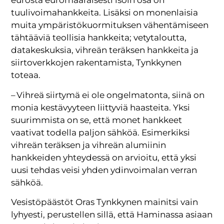
eurosta euromääräisesti isoin osa on
tuulivoimahankkeita. Lisäksi on monenlaisia
muita ympäristökuormituksen vähentämiseen
tähtääviä teollisia hankkeita; vetytaloutta,
datakeskuksia, vihreän teräksen hankkeita ja
siirtoverkkojen rakentamista, Tynkkynen
toteaa.
– Vihreä siirtymä ei ole ongelmatonta, siinä on
monia kestävyyteen liittyviä haasteita. Yksi
suurimmista on se, että monet hankkeet
vaativat todella paljon sähköä. Esimerkiksi
vihreän teräksen ja vihreän alumiinin
hankkeiden yhteydessä on arvioitu, että yksi
uusi tehdas veisi yhden ydinvoimalan verran
sähköä.
Vesistöpäästöt Oras Tynkkynen mainitsi vain
lyhyesti, perustellen sillä, että Haminassa asiaan