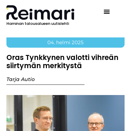
Haminan talousalueen uutislehti
04. helmi 2025
Oras Tynkkynen valotti vihreän
siirtymän merkitystä
Tarja Autio