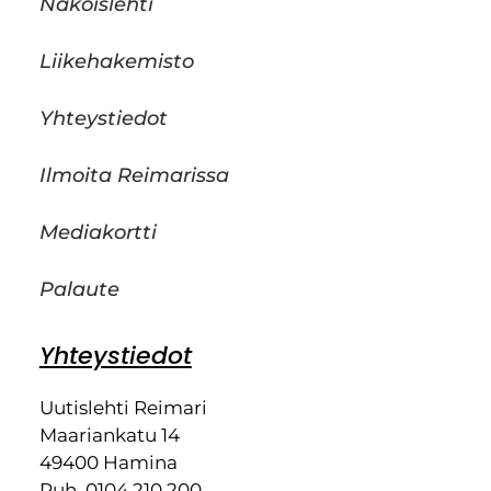
Näköislehti
Liikehakemisto
Yhteystiedot
Ilmoita Reimarissa
Mediakortti
Palaute
Yhteystiedot
Uutislehti Reimari
Maariankatu 14
49400 Hamina
Puh. 0104 210 200