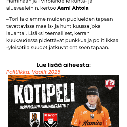
Haminaan ja 1 Virolahdelle kunta- ja
aluevaaleihin. kertoo
Aarni Ahtola
.
– Torilla olemme muiden puolueiden tapaan
tavattavissa maalis- ja huhtikuussa joka
lauantai. Lisäksi teemalliset, kerran
kuukaudessa pidettävät punkkua ja politiikkaa
-yleisötilaisuudet jatkuvat entiseen tapaan.
Lue lisää aiheesta:
Politiikka
,
Vaalit 2025