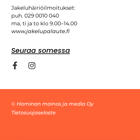
Jakeluhäiriöilmoitukset:
puh. 029 0010 040
ma, ti ja to klo 9.00–14.00
www.jakelupalaute.fi
Seuraa somessa
©
Haminan mainos ja media Oy
Tietosuojaseloste