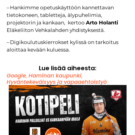
– Hankimme opetuskäyttöön kannettavan
tietokoneen, tabletteja, älypuhelimia,
projektorin ja kankaan, kertoo
Arto Holanti
Eläkeliiton Vehkalahden yhdistyksestä.
– Digikoulutuskierrokset kylissä on tarkoitus
aloittaa kevään kuluessa.
Lue lisää aiheesta:
Google
,
Haminan kaupunki
,
Hyväntekeväisyys ja vapaaehtoistyö