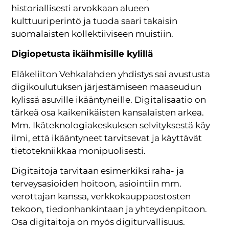
historiallisesti arvokkaan alueen
kulttuuriperintö ja tuoda saari takaisin
suomalaisten kollektiiviseen muistiin.
Digiopetusta ikäihmisille kylillä
Eläkeliiton Vehkalahden yhdistys sai avustusta
digikoulutuksen järjestämiseen maaseudun
kylissä asuville ikääntyneille. Digitalisaatio on
tärkeä osa kaikenikäisten kansalaisten arkea.
Mm. Ikäteknologiakeskuksen selvityksestä käy
ilmi, että ikääntyneet tarvitsevat ja käyttävät
tietotekniikkaa monipuolisesti.
Digitaitoja tarvitaan esimerkiksi raha- ja
terveysasioiden hoitoon, asiointiin mm.
verottajan kanssa, verkkokauppaostosten
tekoon, tiedonhankintaan ja yhteydenpitoon.
Osa digitaitoja on myös digiturvallisuus.