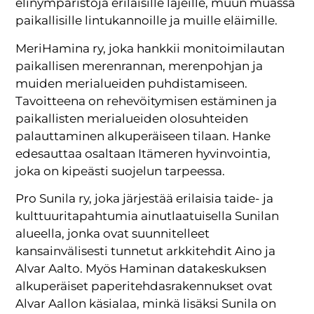
elinympäristöjä erilaisille lajeille, muun muassa
paikallisille lintukannoille ja muille eläimille.
MeriHamina ry, joka hankkii monitoimilautan
paikallisen merenrannan, merenpohjan ja
muiden merialueiden puhdistamiseen.
Tavoitteena on rehevöitymisen estäminen ja
paikallisten merialueiden olosuhteiden
palauttaminen alkuperäiseen tilaan. Hanke
edesauttaa osaltaan Itämeren hyvinvointia,
joka on kipeästi suojelun tarpeessa.
Pro Sunila ry, joka järjestää erilaisia taide- ja
kulttuuritapahtumia ainutlaatuisella Sunilan
alueella, jonka ovat suunnitelleet
kansainvälisesti tunnetut arkkitehdit Aino ja
Alvar Aalto. Myös Haminan datakeskuksen
alkuperäiset paperitehdasrakennukset ovat
Alvar Aallon käsialaa, minkä lisäksi Sunila on