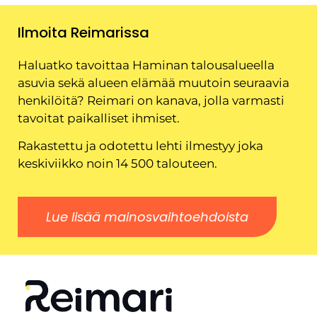
Ilmoita Reimarissa
Haluatko tavoittaa Haminan talousalueella
asuvia sekä alueen elämää muutoin seuraavia
henkilöitä? Reimari on kanava, jolla varmasti
tavoitat paikalliset ihmiset.
Rakastettu ja odotettu lehti ilmestyy joka
keskiviikko noin 14 500 talouteen.
Lue lisää mainosvaihtoehdoista