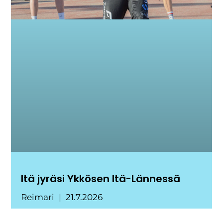
Itä jyräsi Ykkösen Itä-Lännessä
Reimari
21.7.2026