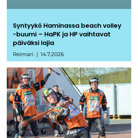
Syntyykö Haminassa beach volley
-buumi – HaPK ja HP vaihtavat
päiväksi lajia
Reimari
14.7.2026