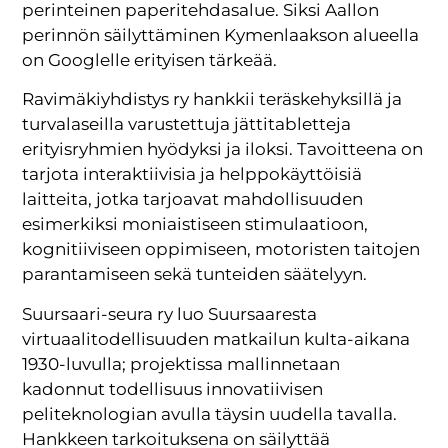
perinteinen paperitehdasalue. Siksi Aallon
perinnön säilyttäminen Kymenlaakson alueella
on Googlelle erityisen tärkeää.
Ravimäkiyhdistys ry hankkii teräskehyksillä ja
turvalaseilla varustettuja jättitabletteja
erityisryhmien hyödyksi ja iloksi. Tavoitteena on
tarjota interaktiivisia ja helppokäyttöisiä
laitteita, jotka tarjoavat mahdollisuuden
esimerkiksi moniaistiseen stimulaatioon,
kognitiiviseen oppimiseen, motoristen taitojen
parantamiseen sekä tunteiden säätelyyn.
Suursaari-seura ry luo Suursaaresta
virtuaalitodellisuuden matkailun kulta-aikana
1930-luvulla; projektissa mallinnetaan
kadonnut todellisuus innovatiivisen
peliteknologian avulla täysin uudella tavalla.
Hankkeen tarkoituksena on säilyttää