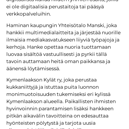
ei ole digitaalisia perustaitoja tai pääsyä
verkkopalveluihin.
Haminan kaupungin Yhteisötalo Manski, joka
hankkii multimedialaitteita ja järjestää nuorille
ilmaisia mediakasvatukseen liiyviä työpajoja ja
kerhoja. Hanke opettaa nuoria tuottamaan
luovaa sisältöä vastuullisesti ja pyrkii tällä
tavoin auttamaan heitä oman paikkansa ja
äänensä löytämisessä.
Kymenlaakson Kylät ry, joka perustaa
kukkaniittyjä ja istuttaa puita luonnon
monimuotoisuuden tukemiseksi eri kylissä
Kymenlaakson alueella. Paikallisten ihmisten
hyvinvoinnin parantamisen lisäksi hankkeen
pitkän aikavälin tavoitteina on edesauttaa
hyönteisten pölytystä ja tarjota uusia