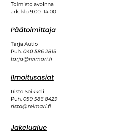
Toimisto avoinna
ark. klo 9.00–14.00
Päätoimittaja
Tarja Autio
Puh.
040 586 2815
tarja@reimari.fi
Ilmoitusasiat
Risto Soikkeli
Puh.
050 586 8429
risto@reimari.fi
Jakelualue