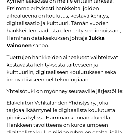
Kymenlaaksossa on meille erittäin tärkeää.
Etsimme erityisesti hankkeita, joiden
aihealueena on koulutus, kestävä kehitys,
digitalisaatio ja kulttuuri. Tämän vuoden
hankkeiden laadusta olen erityisen innoissani,
Haminan datakeskuksen johtaja
Jukka
Vainonen
sanoo.
Tuettujen hankkeiden aihealueet vaihtelevat
kestävästä kehityksestä taiteeseen ja
kulttuuriin, digitaaliseen koulutukseen sekä
innovatiiviseen peliteknologiaan.
Yhteisötuki on myönney seuraaville järjestöille:
Eläkeliiton Vehkalahden Yhdistys ry, joka
tarjoaa ikääntyneille digitaalista koulutusta
pienissä kylissä Haminan kunnan alueella.
Hankkeen tavoitteena on kuroa umpeen
digitaalista kuilua niiden ryhmien osalta, joilla