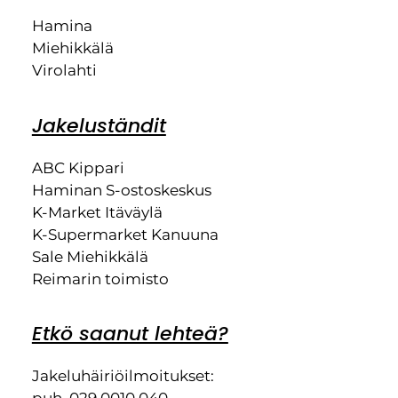
Hamina
Miehikkälä
Virolahti
Jakeluständit
ABC Kippari
Haminan S-ostoskeskus
K-Market Itäväylä
K-Supermarket Kanuuna
Sale Miehikkälä
Reimarin toimisto
Etkö saanut lehteä?
Jakeluhäiriöilmoitukset:
puh. 029 0010 040