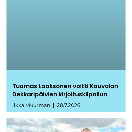
Tuomas Laaksonen voitti Kouvolan
Dekkaripäivien kirjoituskilpailun
Ilkka Muurman
28.7.2026