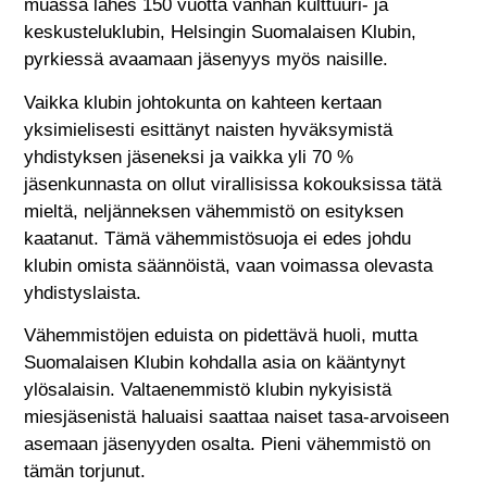
muassa lähes 150 vuotta vanhan kulttuuri- ja
keskusteluklubin, Helsingin Suomalaisen Klubin,
pyrkiessä avaamaan jäsenyys myös naisille.
Vaikka klubin johtokunta on kahteen kertaan
yksimielisesti esittänyt naisten hyväksymistä
yhdistyksen jäseneksi ja vaikka yli 70 %
jäsenkunnasta on ollut virallisissa kokouksissa tätä
mieltä, neljänneksen vähemmistö on esityksen
kaatanut. Tämä vähemmistösuoja ei edes johdu
klubin omista säännöistä, vaan voimassa olevasta
yhdistyslaista.
Vähemmistöjen eduista on pidettävä huoli, mutta
Suomalaisen Klubin kohdalla asia on kääntynyt
ylösalaisin. Valtaenemmistö klubin nykyisistä
miesjäsenistä haluaisi saattaa naiset tasa-arvoiseen
asemaan jäsenyyden osalta. Pieni vähemmistö on
tämän torjunut.