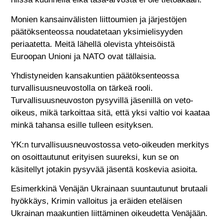
Monien kansainvälisten liittoumien ja järjestöjen
päätöksenteossa noudatetaan yksimielisyyden
periaatetta. Meitä lähellä olevista yhteisöistä
Euroopan Unioni ja NATO ovat tällaisia.
Yhdistyneiden kansakuntien päätöksenteossa
turvallisuusneuvostolla on tärkeä rooli.
Turvallisuusneuvoston pysyvillä jäsenillä on veto-
oikeus, mikä tarkoittaa sitä, että yksi valtio voi kaataa
minkä tahansa esille tulleen esityksen.
YK:n turvallisuusneuvostossa veto-oikeuden merkitys
on osoittautunut erityisen suureksi, kun se on
käsitellyt jotakin pysyvää jäsentä koskevia asioita.
Esimerkkinä Venäjän Ukrainaan suuntautunut brutaali
hyökkäys, Krimin valloitus ja eräiden eteläisen
Ukrainan maakuntien liittäminen oikeudetta Venäjään.