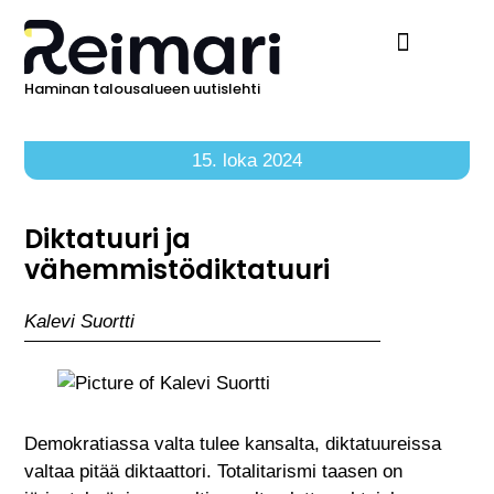
Haminan talousalueen uutislehti
Ilmoita Reimarissa
15. loka 2024
Diktatuuri ja
vähemmistödiktatuuri
Kalevi Suortti
Demokratiassa valta tulee kansalta, diktatuureissa
valtaa pitää diktaattori. Totalitarismi taasen on