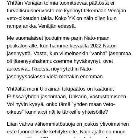
Yhtään Venäjän toimia tuomitsevaa päätöstä ei
turvallisuusneuvosto ole kyennyt tekemään Venäjän
veto-oikeuden takia. Koko YK on näin ollen kuin
rampa ankka Venäjän edessä.
Me suomalaiset jouduimme parin Nato-maan
peukalon alle, kun haimme keväällä 2022 Naton
jäsenyyttä. Vasta, kun viimeinenkin ”vanha” jäsenmaa
oli jäsenyyshakemuksemme hyväksynyt, ovet
aukesivat. Ruotsia nöyrrytettiin Nato-
jäsenyysasiassa vielä meitäkin enemmän.
Yhtäältä moni Ukrainan tukipäätös on kaatunut
EU:ssa yhden jäsenmaan, Unkarin, vastustamiseen.
Voi hyvin kysyä, onko tämä ”yhden maan veto-
oikeus” kunniaksi näille tärkeille yhteisöille?
Liian vahva vähemmistösuoja on joskus ylivoimainen
este luonnolliselle kehitykselle. Näin ajattelen muun