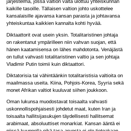
järjestelmä, jossa valtion valta ulottuu yhteiskunnan
kaikille tasoille. Tällaisen valtion johto uskottelee
kansalaisille ajavansa kansan parasta ja johtavansa
yhteiskuntaa kaikkien kannalta kohti hyvää.
Diktaattorit ovat usein yksin. Totalitaristinen johtaja
on rakentanut ympärilleen niin vahvan suojan, että
hänen kaatamisensa on lähes mahdotonta. Venäjästä
on tullut vahvasti totalitaristinen valtio ja sen johtaja
Vladimir Putin toimii kuin diktaattori.
Diktatorisia tai vähintäänkin totalitaristisia valtioita on
maailmassa useita. Kiina, Pohjois-Korea, Syyria sekä
monet Afrikan valtiot kuuluvat siihen joukkoon.
Oman lukunsa muodostavat toisaalta vahvasti
uskonnollispohjaisesti johdetut maat, kuten Iran ja
toisaalta hallitsijasukujen täydellisesti hallitsemat
arabimaat, absoluuttiset monarkiat. Kansan ääntä ei
niissä kuunnella eikä tasa-arvosta ei ole tietoakaan.