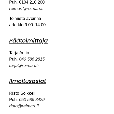
Puh. 0104 210 200
reimari@reimari.fi
Toimisto avoinna
ark. klo 9.00–14.00
Päätoimittaja
Tarja Autio
Puh.
040 586 2815
tarja@reimari.fi
Ilmoitusasiat
Risto Soikkeli
Puh.
050 586 8429
risto@reimari.fi