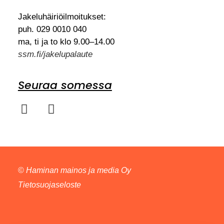
Jakeluhäiriöilmoitukset:
puh. 029 0010 040
ma, ti ja to klo 9.00–14.00
ssm.fi/jakelupalaute
Seuraa somessa
©
Haminan mainos ja media Oy
Tietosuojaseloste