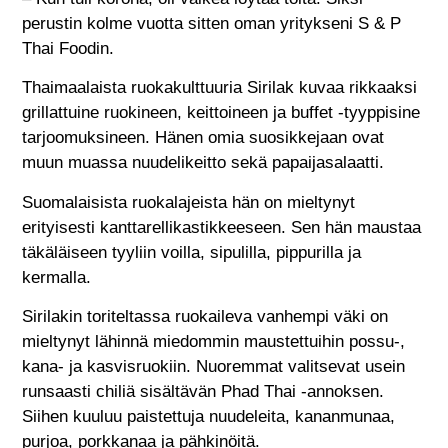
perustin kolme vuotta sitten oman yritykseni S & P
Thai Foodin.
Thaimaalaista ruokakulttuuria Sirilak kuvaa rikkaaksi
grillattuine ruokineen, keittoineen ja buffet -tyyppisine
tarjoomuksineen. Hänen omia suosikkejaan ovat
muun muassa nuudelikeitto sekä papaijasalaatti.
Suomalaisista ruokalajeista hän on mieltynyt
erityisesti kanttarellikastikkeeseen. Sen hän maustaa
täkäläiseen tyyliin voilla, sipulilla, pippurilla ja
kermalla.
Sirilakin toriteltassa ruokaileva vanhempi väki on
mieltynyt lähinnä miedommin maustettuihin possu-,
kana- ja kasvisruokiin. Nuoremmat valitsevat usein
runsaasti chiliä sisältävän Phad Thai -annoksen.
Siihen kuuluu paistettuja nuudeleita, kananmunaa,
purjoa, porkkanaa ja pähkinöitä.