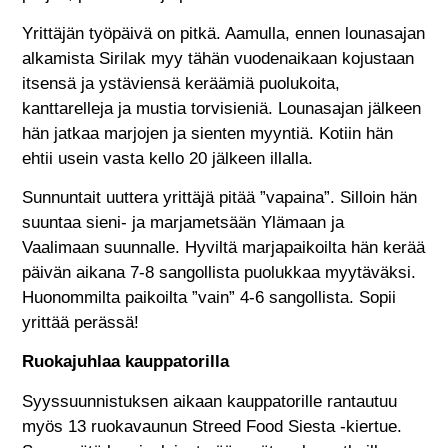
Yrittäjän työpäivä on pitkä. Aamulla, ennen lounasajan
alkamista Sirilak myy tähän vuodenaikaan kojustaan
itsensä ja ystäviensä keräämiä puolukoita,
kanttarelleja ja mustia torvisieniä. Lounasajan jälkeen
hän jatkaa marjojen ja sienten myyntiä. Kotiin hän
ehtii usein vasta kello 20 jälkeen illalla.
Sunnuntait uuttera yrittäjä pitää ”vapaina”. Silloin hän
suuntaa sieni- ja marjametsään Ylämaan ja
Vaalimaan suunnalle. Hyviltä marjapaikoilta hän kerää
päivän aikana 7-8 sangollista puolukkaa myytäväksi.
Huonommilta paikoilta ”vain” 4-6 sangollista. Sopii
yrittää perässä!
Ruokajuhlaa kauppatorilla
Syyssuunnistuksen aikaan kauppatorille rantautuu
myös 13 ruokavaunun Streed Food Siesta -kiertue.