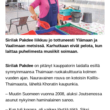
Sirilak Pakdee liikkuu jo tottuneesti Ylämaan ja
Vaalimaan metsissä. Karhutkaan eivät pelota, kun
laittaa puhelimesta musiikit soimaan.
Sirilak Pakdee
on pitänyt kauppatorin laidalla esillä
synnyinmaansa Thaimaan ruokakulttuuria kolmen
vuoden ajan. Nauravainen rouva on kotoisin Koillis-
Thaimaasta, läheltä Khoratin kaupunkia.
– Muutin Suomeen vuonna 2008, aluksi Joutsenossa
asunut nykyinen haminalainen sanoo.
– Kun tuli korona, oli vaikea löytää töitä. Siksi