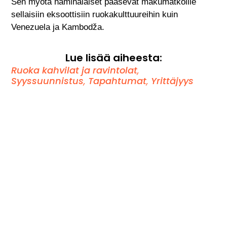
Sen myötä haminalaiset pääsevät makumatkoille
sellaisiin eksoottisiin ruokakulttuureihin kuin
Venezuela ja Kambodža.
Lue lisää aiheesta:
Ruoka kahvilat ja ravintolat
,
Syyssuunnistus
,
Tapahtumat
,
Yrittäjyys