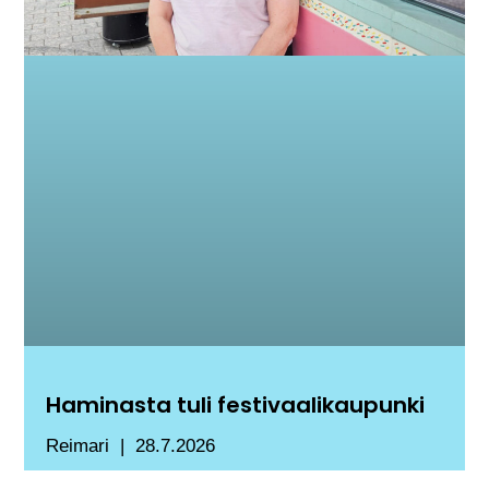
Haminasta tuli festivaalikaupunki
Reimari
28.7.2026