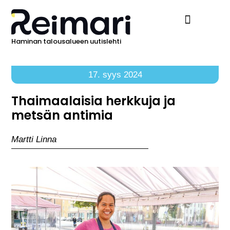
Haminan talousalueen uutislehti
Ilmoita Reimarissa
17. syys 2024
Thaimaalaisia herkkuja ja
metsän antimia
Martti Linna