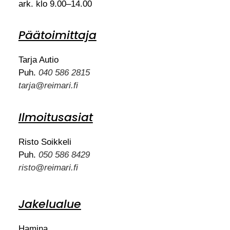
ark. klo 9.00–14.00
Päätoimittaja
Tarja Autio
Puh.
040 586 2815
tarja@reimari.fi
Ilmoitusasiat
Risto Soikkeli
Puh.
050 586 8429
risto@reimari.fi
Jakelualue
Hamina