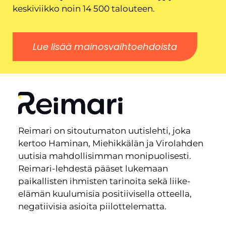
keskiviikko noin 14 500 talouteen.
Lue lisää mainosvaihtoehdoista
Reimari on sitoutumaton uutislehti, joka
kertoo Haminan, Miehikkälän ja Virolahden
uutisia mahdollisimman monipuolisesti.
Reimari-lehdestä pääset lukemaan
paikallisten ihmisten tarinoita sekä liike-
elämän kuulumisia positiivisella otteella,
negatiivisia asioita piilottelematta.