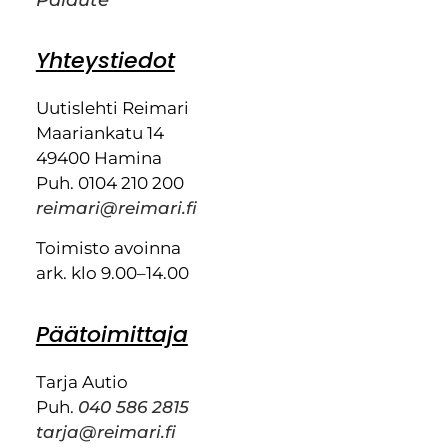
Palaute
Yhteystiedot
Uutislehti Reimari
Maariankatu 14
49400 Hamina
Puh. 0104 210 200
reimari@reimari.fi
Toimisto avoinna
ark. klo 9.00–14.00
Päätoimittaja
Tarja Autio
Puh.
040 586 2815
tarja@reimari.fi