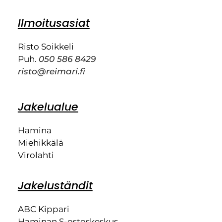
Ilmoitusasiat
Risto Soikkeli
Puh.
050 586 8429
risto@reimari.fi
Jakelualue
Hamina
Miehikkälä
Virolahti
Jakeluständit
ABC Kippari
Haminan S-ostoskeskus