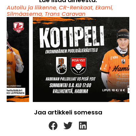
Autoilu ja liikenne
,
CR-Renkaat
,
Ekami
,
Silmäasema
,
Trans Caravan
Jaa artikkeli somessa