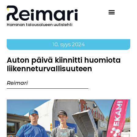
Haminan talousalueen uutislehti
10. syys 2024
Auton päivä kiinnitti huomiota
liikenneturvallisuuteen
Reimari