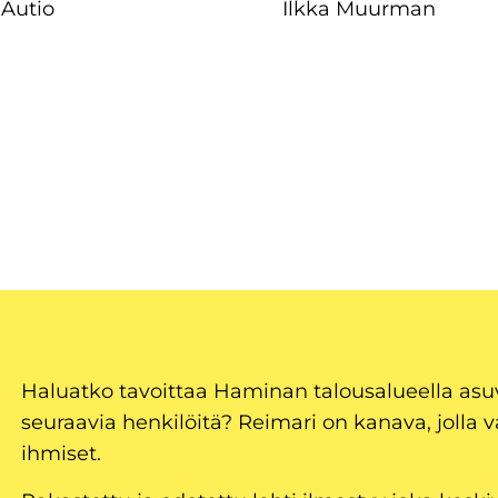
 Autio
Ilkka Muurman
Haluatko tavoittaa Haminan talousalueella as
seuraavia henkilöitä? Reimari on kanava, jolla v
ihmiset.