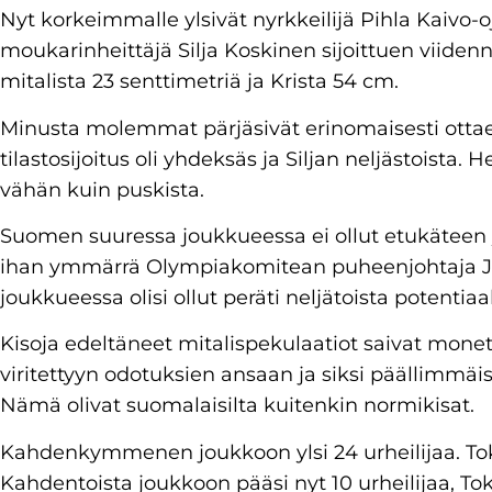
Nyt korkeimmalle ylsivät nyrkkeilijä Pihla Kaivo-oja,
moukarinheittäjä Silja Koskinen sijoittuen viidennek
mitalista 23 senttimetriä ja Krista 54 cm.
Minusta molemmat pärjäsivät erinomaisesti ottae
tilastosijoitus oli yhdeksäs ja Siljan neljästoista. He
vähän kuin puskista.
Suomen suuressa joukkueessa ei ollut etukäteen y
ihan ymmärrä Olympiakomitean puheenjohtaja J
joukkueessa olisi ollut peräti neljätoista potentiaal
Kisoja edeltäneet mitalispekulaatiot saivat mon
viritettyyn odotuksien ansaan ja siksi päällimmäis
Nämä olivat suomalaisilta kuitenkin normikisat.
Kahdenkymmenen joukkoon ylsi 24 urheilijaa. Toki
Kahdentoista joukkoon pääsi nyt 10 urheilijaa, Tok