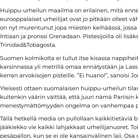
Huippu-urheilun maailma on erilainen, mitä enne
eurooppalaiset urheilijat ovat jo pitkään olleet
on nyt murentunut jopa miesten keihäässä, jossa
Intiaan ja pronssi Grenadaan. Pistesijoilla oli lisäk
Trinidad&Tobagosta.
Suomen kolmikolta ei tullut itse kisassa nappihei
karsinnassa yli metrillä omaa ennätystään ja Lassi 
kerran arvokisojen pisteille. ”Ei huano!”, sanoisi 
Yleisesti ottaen suomalaisen huippu-urheilun tila
kuitenkin väärin väittää, että juuri nämä Pariisin 
menestymättömyyden ongelma on vanhempaa p
Tällä hetkellä media on pullollaan kaikkitietäviä 
jääkiekko vie kaikki lahjakkaat urheilijanuoret. To
pesäpallon, kun se ei ole kansainvälinen laji. Osa o