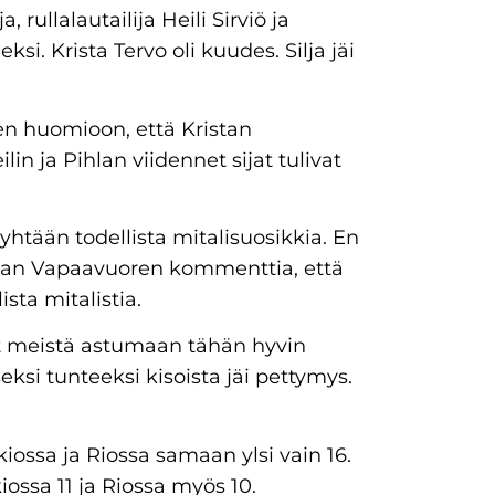
 rullalautailija Heili Sirviö ja
si. Krista Tervo oli kuudes. Silja jäi
n huomioon, että Kristan
ilin ja Pihlan viidennet sijat tulivat
htään todellista mitalisuosikkia. En
an Vapaavuoren kommenttia, että
ista mitalistia.
et meistä astumaan tähän hyvin
eksi tunteeksi kisoista jäi pettymys.
ossa ja Riossa samaan ylsi vain 16.
iossa 11 ja Riossa myös 10.