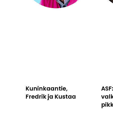
Kuninkaantie,
ASF
Fredrik ja Kustaa
val
pik