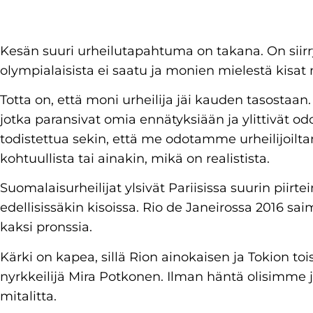
Kesän suuri urheilutapahtuma on takana. On siirr
olympialaisista ei saatu ja monien mielestä kisat 
Totta on, että moni urheilija jäi kauden tasostaan. Y
jotka paransivat omia ennätyksiään ja ylittivät odo
todistettua sekin, että me odotamme urheilijo
kohtuullista tai ainakin, mikä on realistista.
Suomalaisurheilijat ylsivät Pariisissa suurin piirt
edellisissäkin kisoissa. Rio de Janeirossa 2016 s
kaksi pronssia.
Kärki on kapea, sillä Rion ainokaisen ja Tokion tois
nyrkkeilijä Mira Potkonen. Ilman häntä olisimme 
mitalitta.