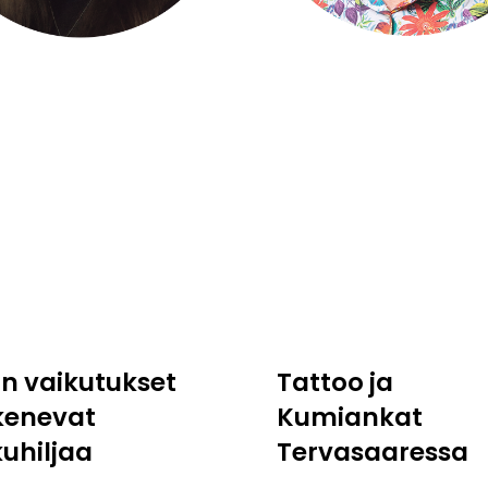
:n vaikutukset
Tattoo ja
kenevat
Kumiankat
kuhiljaa
Tervasaaressa