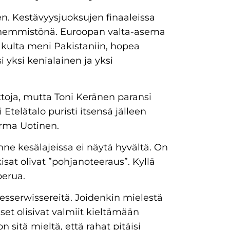
n. Kestävyysjuoksujen finaaleissa
 vähemmistönä. Euroopan valta-asema
 kulta meni Pakistaniin, hopea
si yksi kenialainen ja yksi
ttoja, mutta Toni Keränen paransi
Etelätalo puristi itsensä jälleen
Jorma Uotinen.
nne kesälajeissa ei näytä hyvältä. On
kisat olivat ”pohjanoteeraus”. Kyllä
erua.
besserwissereitä. Joidenkin mielestä
iset olisivat valmiit kieltämään
n sitä mieltä, että rahat pitäisi