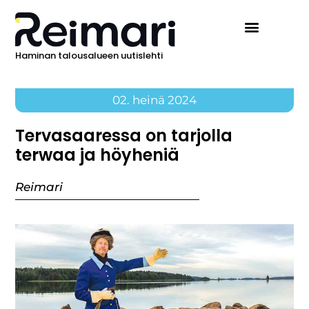
Haminan talousalueen uutislehti
Ilmoita Reimarissa
02. heinä 2024
Tervasaaressa on tarjolla
terwaa ja höyheniä
Reimari