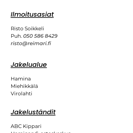
Ilmoitusasiat
Risto Soikkeli
Puh.
050 586 8429
risto@reimari.fi
Jakelualue
Hamina
Miehikkälä
Virolahti
Jakeluständit
ABC Kippari