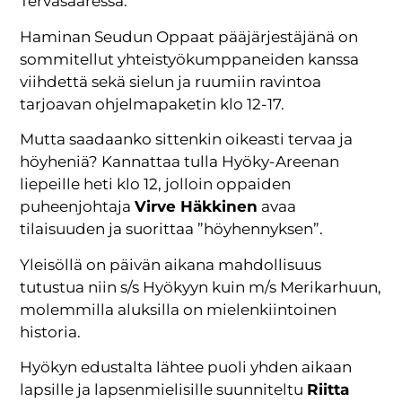
Tervasaaressa.
Haminan Seudun Oppaat pääjärjestäjänä on
sommitellut yhteistyökumppaneiden kanssa
viihdettä sekä sielun ja ruumiin ravintoa
tarjoavan ohjelmapaketin klo 12-17.
Mutta saadaanko sittenkin oikeasti tervaa ja
höyheniä? Kannattaa tulla Hyöky-Areenan
liepeille heti klo 12, jolloin oppaiden
puheenjohtaja
Virve Häkkinen
avaa
tilaisuuden ja suorittaa ”höyhennyksen”.
Yleisöllä on päivän aikana mahdollisuus
tutustua niin s/s Hyökyyn kuin m/s Merikarhuun,
molemmilla aluksilla on mielenkiintoinen
historia.
Hyökyn edustalta lähtee puoli yhden aikaan
lapsille ja lapsenmielisille suunniteltu
Riitta