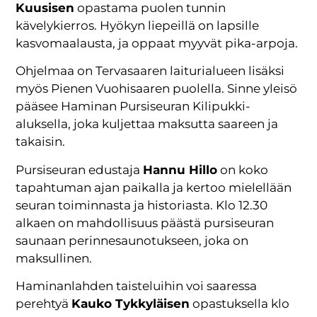
Kuusisen
opastama puolen tunnin
kävelykierros. Hyökyn liepeillä on lapsille
kasvomaalausta, ja oppaat myyvät pika-arpoja.
Ohjelmaa on Tervasaaren laiturialueen lisäksi
myös Pienen Vuohisaaren puolella. Sinne yleisö
pääsee Haminan Pursiseuran Kilipukki-
aluksella, joka kuljettaa maksutta saareen ja
takaisin.
Pursiseuran edustaja
Hannu Hillo
on koko
tapahtuman ajan paikalla ja kertoo mielellään
seuran toiminnasta ja historiasta. Klo 12.30
alkaen on mahdollisuus päästä pursiseuran
saunaan perinnesaunotukseen, joka on
maksullinen.
Haminanlahden taisteluihin voi saaressa
perehtyä
Kauko Tykkyläisen
opastuksella klo