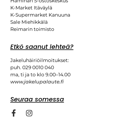
Haminan S-ostoskeskus
K-Market Itäväylä
K-Supermarket Kanuuna
Sale Miehikkälä
Reimarin toimisto
Etkö saanut lehteä?
Jakeluhäiriöilmoitukset:
puh. 029 0010 040
ma, ti ja to klo 9.00–14.00
www.jakelupalaute.fi
Seuraa somessa