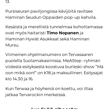
13.
Pursiseuran paviljongissa kävijöitä ravitsee
Haminan Seudun Oppaiden pop-up kahvila.
Kesäistä ja merellistä tunnelmaa kohottamassa
ovat myös haitaristi
Timo Nopanen
ja
Haminan Hywät Asukkaat sekä Haminan
Mursu.
Viimeinen ohjelmanumero on Tervasaaren
puolella Suolamakasiinissa. MeAStep -ryhmän
viidestä esityksestä koostuva burleski-show ”Mä
oon mikä oon!” on K18 ja maksullinen. Esitysajat
klo 14.30 ja 16.
Kun Terwaa ja höyheniä on koettu, voi iltaa
jatkaa Tervarockin merkeissä.