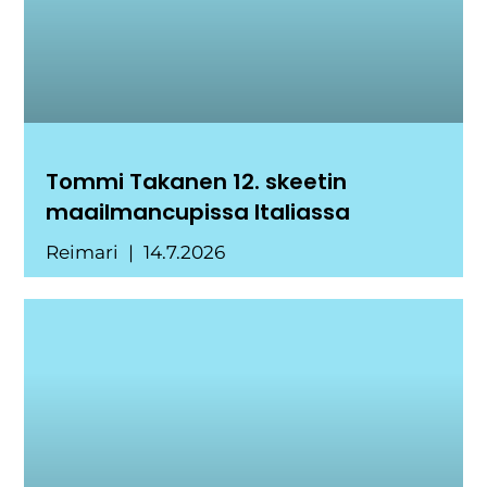
Tommi Takanen 12. skeetin
maailmancupissa Italiassa
Reimari
14.7.2026