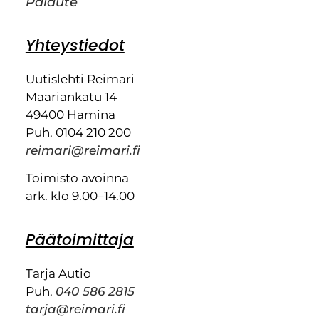
Palaute
Yhteystiedot
Uutislehti Reimari
Maariankatu 14
49400 Hamina
Puh. 0104 210 200
reimari@reimari.fi
Toimisto avoinna
ark. klo 9.00–14.00
Päätoimittaja
Tarja Autio
Puh.
040 586 2815
tarja@reimari.fi