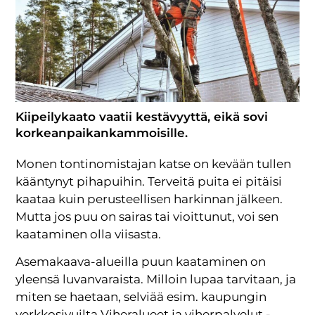
Kiipeilykaato vaatii kestävyyttä, eikä sovi
korkeanpaikankammoisille.
Monen tontinomistajan katse on kevään tullen
kääntynyt pihapuihin. Terveitä puita ei pitäisi
kaataa kuin perusteellisen harkinnan jälkeen.
Mutta jos puu on sairas tai vioittunut, voi sen
kaataminen olla viisasta.
Asemakaava-alueilla puun kaataminen on
yleensä luvanvaraista. Milloin lupaa tarvitaan, ja
miten se haetaan, selviää esim. kaupungin
verkkosivuilta Viheralueet ja viherpalvelut -