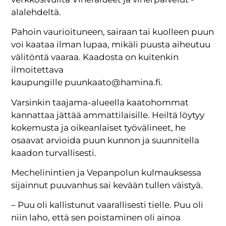
alalehdeltä.
Pahoin vaurioituneen, sairaan tai kuolleen puun
voi kaataa ilman lupaa, mikäli puusta aiheutuu
välitöntä vaaraa. Kaadosta on kuitenkin
ilmoitettava
kaupungille puunkaato@hamina.fi.
Varsinkin taajama-alueella kaatohommat
kannattaa jättää ammattilaisille. Heiltä löytyy
kokemusta ja oikeanlaiset työvälineet, he
osaavat arvioida puun kunnon ja suunnitella
kaadon turvallisesti.
Mechelinintien ja Vepanpolun kulmauksessa
sijainnut puuvanhus sai kevään tullen väistyä.
– Puu oli kallistunut vaarallisesti tielle. Puu oli
niin laho, että sen poistaminen oli ainoa