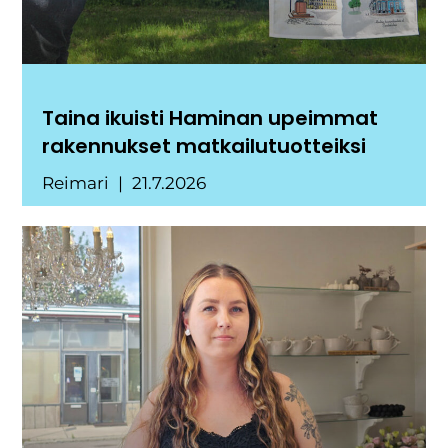
Taina ikuisti Haminan upeimmat
rakennukset matkailutuotteiksi
Reimari
21.7.2026