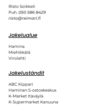
Risto Soikkeli
Puh.
050 586 8429
risto@reimari.fi
Jakelualue
Hamina
Miehikkälä
Virolahti
Jakeluständit
ABC Kippari
Haminan S-ostoskeskus
K-Market Itäväylä
K-Supermarket Kanuuna