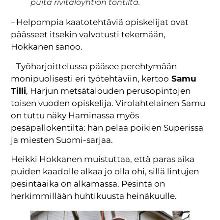
puita rivitaloyhtiön tontilta.
– Helpompia kaatotehtäviä opiskelijat ovat
päässeet itsekin valvotusti tekemään,
Hokkanen sanoo.
– Työharjoittelussa pääsee perehtymään
monipuolisesti eri työtehtäviin, kertoo
Samu
Tilli
, Harjun metsätalouden perusopintojen
toisen vuoden opiskelija. Virolahtelainen Samu
on tuttu näky Haminassa myös
pesäpallokentiltä: hän pelaa poikien Superissa
ja miesten Suomi-sarjaa.
Heikki Hokkanen muistuttaa, että paras aika
puiden kaadolle alkaa jo olla ohi, sillä lintujen
pesintäaika on alkamassa. Pesintä on
herkimmillään huhtikuusta heinäkuulle.