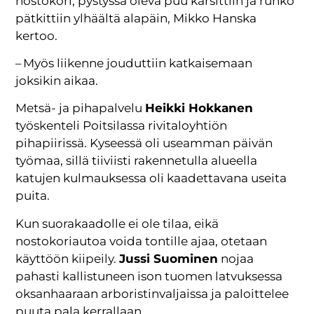
nostokori, pystyssä oleva puu karsittiin ja runko
pätkittiin ylhäältä alapäin, Mikko Hanska
kertoo.
– Myös liikenne jouduttiin katkaisemaan
joksikin aikaa.
Metsä- ja pihapalvelu
Heikki Hokkanen
työskenteli Poitsilassa rivitaloyhtiön
pihapiirissä. Kyseessä oli useamman päivän
työmaa, sillä tiiviisti rakennetulla alueella
katujen kulmauksessa oli kaadettavana useita
puita.
Kun suorakaadolle ei ole tilaa, eikä
nostokoriautoa voida tontille ajaa, otetaan
käyttöön kiipeily.
Jussi Suominen
nojaa
pahasti kallistuneen ison tuomen latvuksessa
oksanhaaraan arboristinvaljaissa ja paloittelee
puuta pala kerrallaan.