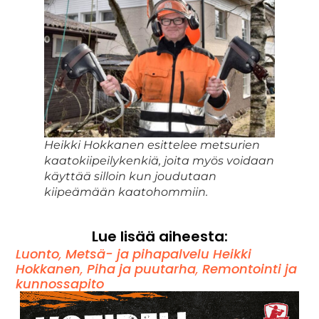
Heikki Hokkanen esittelee metsurien
kaatokiipeilykenkiä, joita myös voidaan
käyttää silloin kun joudutaan
kiipeämään kaatohommiin.
Lue lisää aiheesta:
Luonto
,
Metsä- ja pihapalvelu Heikki
Hokkanen
,
Piha ja puutarha
,
Remontointi ja
kunnossapito