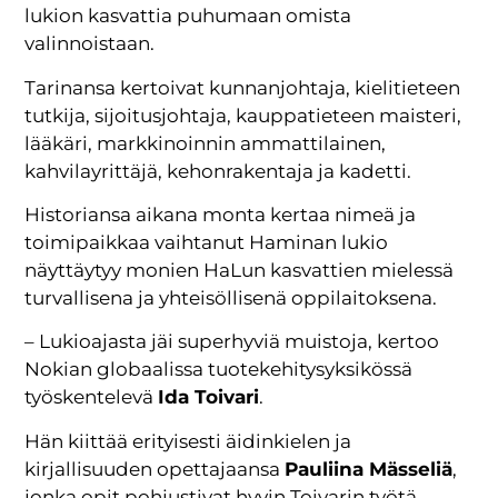
lukion kasvattia puhumaan omista
valinnoistaan.
Tarinansa kertoivat kunnanjohtaja, kielitieteen
tutkija, sijoitusjohtaja, kauppatieteen maisteri,
lääkäri, markkinoinnin ammattilainen,
kahvilayrittäjä, kehonrakentaja ja kadetti.
Historiansa aikana monta kertaa nimeä ja
toimipaikkaa vaihtanut Haminan lukio
näyttäytyy monien HaLun kasvattien mielessä
turvallisena ja yhteisöllisenä oppilaitoksena.
– Lukioajasta jäi superhyviä muistoja, kertoo
Nokian globaalissa tuotekehitysyksikössä
työskentelevä
Ida Toivari
.
Hän kiittää erityisesti äidinkielen ja
kirjallisuuden opettajaansa
Pauliina Mässeliä
,
jonka opit pohjustivat hyvin Toivarin työtä