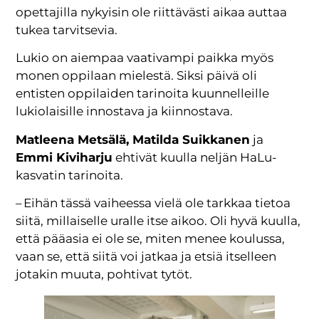
opettajilla nykyisin ole riittävästi aikaa auttaa
tukea tarvitsevia.
Lukio on aiempaa vaativampi paikka myös
monen oppilaan mielestä. Siksi päivä oli
entisten oppilaiden tarinoita kuunnelleille
lukiolaisille innostava ja kiinnostava.
Matleena Metsälä, Matilda Suikkanen
ja
Emmi Kiviharju
ehtivät kuulla neljän HaLu-
kasvatin tarinoita.
– Eihän tässä vaiheessa vielä ole tarkkaa tietoa
siitä, millaiselle uralle itse aikoo. Oli hyvä kuulla,
että pääasia ei ole se, miten menee koulussa,
vaan se, että siitä voi jatkaa ja etsiä itselleen
jotakin muuta, pohtivat tytöt.