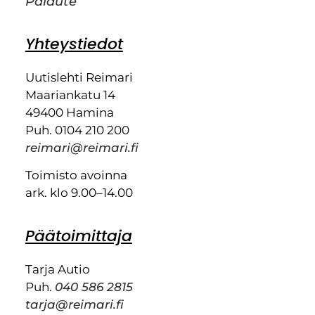
Palaute
Yhteystiedot
Uutislehti Reimari
Maariankatu 14
49400 Hamina
Puh. 0104 210 200
reimari@reimari.fi
Toimisto avoinna
ark. klo 9.00–14.00
Päätoimittaja
Tarja Autio
Puh.
040 586 2815
tarja@reimari.fi