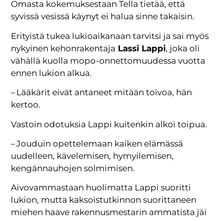
Omasta kokemuksestaan Tella tietää, että
syvissä vesissä käynyt ei halua sinne takaisin.
Erityistä tukea lukioaikanaan tarvitsi ja sai myös
nykyinen kehonrakentaja
Lassi Lappi
, joka oli
vähällä kuolla mopo-onnettomuudessa vuotta
ennen lukion alkua.
– Lääkärit eivät antaneet mitään toivoa, hän
kertoo.
Vastoin odotuksia Lappi kuitenkin alkoi toipua.
– Jouduin opettelemaan kaiken elämässä
uudelleen, kävelemisen, hymyilemisen,
kengännauhojen solmimisen.
Aivovammastaan huolimatta Lappi suoritti
lukion, mutta kaksoistutkinnon suorittaneen
miehen haave rakennusmestarin ammatista jäi