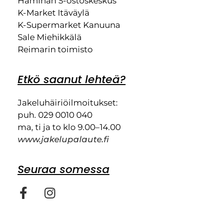
Haminan S-ostoskeskus
K-Market Itäväylä
K-Supermarket Kanuuna
Sale Miehikkälä
Reimarin toimisto
Etkö saanut lehteä?
Jakeluhäiriöilmoitukset:
puh. 029 0010 040
ma, ti ja to klo 9.00–14.00
www.jakelupalaute.fi
Seuraa somessa