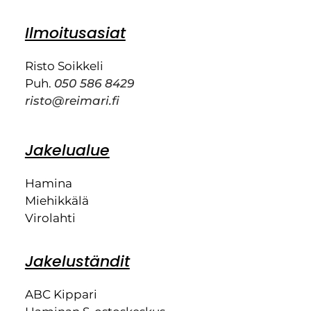
Ilmoitusasiat
Risto Soikkeli
Puh.
050 586 8429
risto@reimari.fi
Jakelualue
Hamina
Miehikkälä
Virolahti
Jakeluständit
ABC Kippari