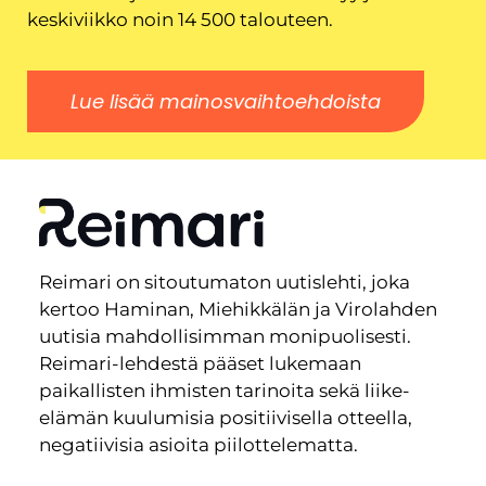
keskiviikko noin 14 500 talouteen.
Lue lisää mainosvaihtoehdoista
Reimari on sitoutumaton uutislehti, joka
kertoo Haminan, Miehikkälän ja Virolahden
uutisia mahdollisimman monipuolisesti.
Reimari-lehdestä pääset lukemaan
paikallisten ihmisten tarinoita sekä liike-
elämän kuulumisia positiivisella otteella,
negatiivisia asioita piilottelematta.