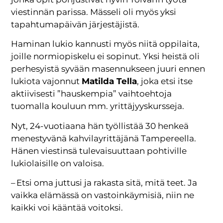
viestinnän parissa. Mässeli oli myös yksi
tapahtumapäivän järjestäjistä.
Haminan lukio kannusti myös niitä oppilaita,
joille normiopiskelu ei sopinut. Yksi heistä oli
perhesyistä syvään masennukseen juuri ennen
lukiota vajonnut
Matilda Tella
, joka etsi itse
aktiivisesti ”hauskempia” vaihtoehtoja
tuomalla kouluun mm. yrittäjyyskursseja.
Nyt, 24-vuotiaana hän työllistää 30 henkeä
menestyvänä kahvilayrittäjänä Tampereella.
Hänen viestinsä tulevaisuuttaan pohtiville
lukiolaisille on valoisa.
– Etsi oma juttusi ja rakasta sitä, mitä teet. Ja
vaikka elämässä on vastoinkäymisiä, niin ne
kaikki voi kääntää voitoksi.