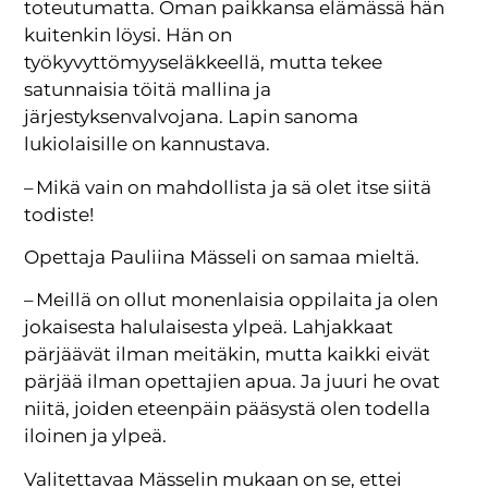
toteutumatta. Oman paikkansa elämässä hän
kuitenkin löysi. Hän on
työkyvyttömyyseläkkeellä, mutta tekee
satunnaisia töitä mallina ja
järjestyksenvalvojana. Lapin sanoma
lukiolaisille on kannustava.
– Mikä vain on mahdollista ja sä olet itse siitä
todiste!
Opettaja Pauliina Mässeli on samaa mieltä.
– Meillä on ollut monenlaisia oppilaita ja olen
jokaisesta halulaisesta ylpeä. Lahjakkaat
pärjäävät ilman meitäkin, mutta kaikki eivät
pärjää ilman opettajien apua. Ja juuri he ovat
niitä, joiden eteenpäin pääsystä olen todella
iloinen ja ylpeä.
Valitettavaa Mässelin mukaan on se, ettei