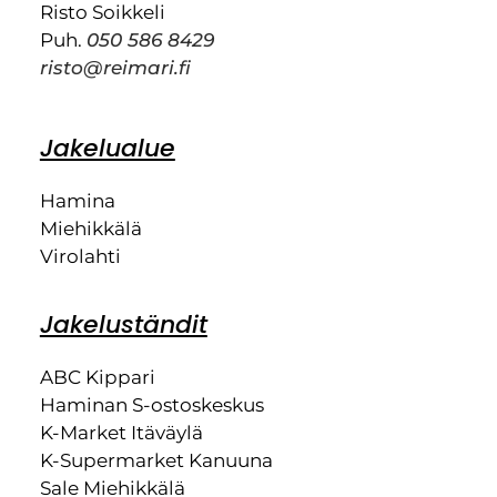
Risto Soikkeli
Puh.
050 586 8429
risto@reimari.fi
Jakelualue
Hamina
Miehikkälä
Virolahti
Jakeluständit
ABC Kippari
Haminan S-ostoskeskus
K-Market Itäväylä
K-Supermarket Kanuuna
Sale Miehikkälä