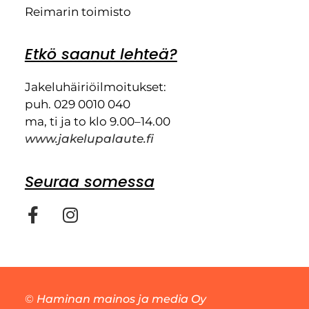
Reimarin toimisto
Etkö saanut lehteä?
Jakeluhäiriöilmoitukset:
puh. 029 0010 040
ma, ti ja to klo 9.00–14.00
www.jakelupalaute.fi
Seuraa somessa
©
Haminan mainos ja media Oy