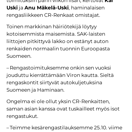
toimituksiin parin viikon lisän, kertovat
Kai
Uski
ja
Anu Mäkelä-Uski
, haminalaisen
rengasliikkeen CR-Renkaat omistajat.
Toinen markkinan häiriötekijä löytyy
kotoisemmista maisemista. SAK-laisten
liittojen pitkittyvä lakko on estänyt auton
renkaiden normaalin tuonnin Euroopasta
Suomeen.
– Rengastoimituksemme onkin sen vuoksi
jouduttu kierrättämään Viron kautta. Sieltä
rengaskontit siirtyvät autokuljetuksina
Suomeen ja Haminaan.
Ongelma ei ole ollut yksin CR-Renkaitten,
saman asian kanssa ovat tuskailleet myös isot
rengastukut.
– Teimme kesärengastilauksemme 25.10. viime