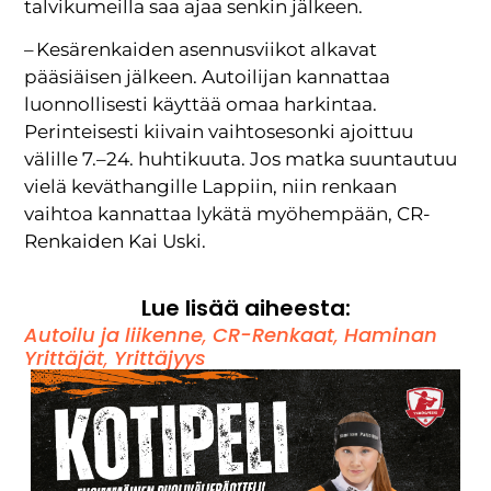
talvikumeilla saa ajaa senkin jälkeen.
– Kesärenkaiden asennusviikot alkavat
pääsiäisen jälkeen. Autoilijan kannattaa
luonnollisesti käyttää omaa harkintaa.
Perinteisesti kiivain vaihtosesonki ajoittuu
välille 7.–24. huhtikuuta. Jos matka suuntautuu
vielä keväthangille Lappiin, niin renkaan
vaihtoa kannattaa lykätä myöhempään, CR-
Renkaiden Kai Uski.
Lue lisää aiheesta:
Autoilu ja liikenne
,
CR-Renkaat
,
Haminan
Yrittäjät
,
Yrittäjyys