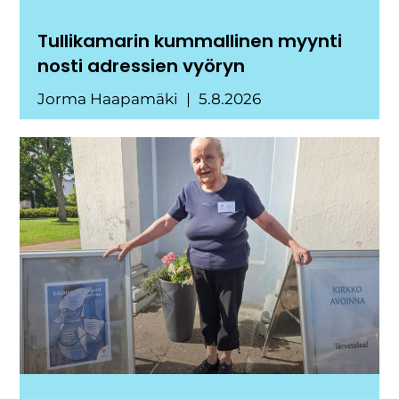
Tullikamarin kummallinen myynti
nosti adressien vyöryn
Jorma Haapamäki
5.8.2026