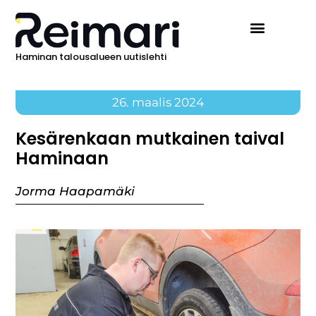
Haminan talousalueen uutislehti
26. maalis 2024
Kesärenkaan mutkainen taival
Haminaan
Jorma Haapamäki