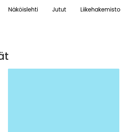
Näköislehti
Jutut
Liikehakemisto
ät