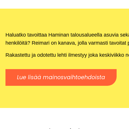
Haluatko tavoittaa Haminan talousalueella asuvia se
henkilöitä? Reimari on kanava, jolla varmasti tavoitat p
Rakastettu ja odotettu lehti ilmestyy joka keskiviikko 
Lue lisää mainosvaihtoehdoista