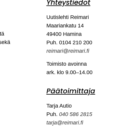
Yhteystiedot
Uutislehti Reimari
Maariankatu 14
tä
49400 Hamina
 sekä
Puh. 0104 210 200
reimari@reimari.fi
Toimisto avoinna
ark. klo 9.00–14.00
Päätoimittaja
Tarja Autio
Puh.
040 586 2815
tarja@reimari.fi