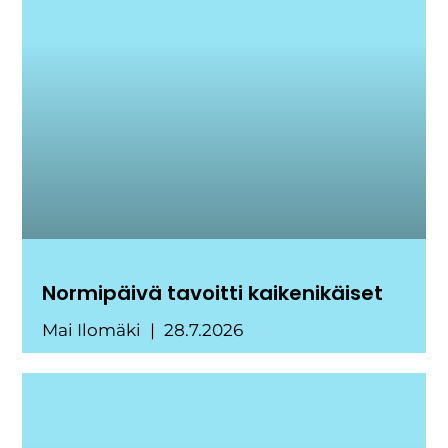
Normipäivä tavoitti kaikenikäiset
Mai Ilomäki
28.7.2026