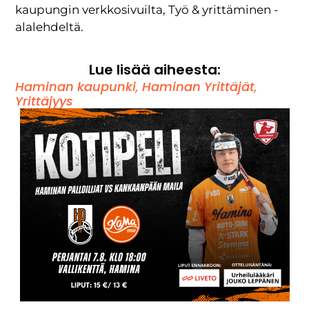
kaupungin verkkosivuilta, Työ & yrittäminen -
alalehdeltä.
Lue lisää aiheesta:
Haminan kaupunki
,
Haminan Yrittäjät
,
Yrittäjyys