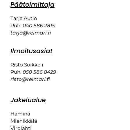
Päätoimittaja
Tarja Autio
Puh.
040 586 2815
tarja@reimari.fi
Ilmoitusasiat
Risto Soikkeli
Puh.
050 586 8429
risto@reimari.fi
Jakelualue
Hamina
Miehikkälä
Virolahti