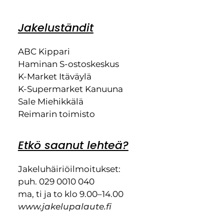
Jakeluständit
ABC Kippari
Haminan S-ostoskeskus
K-Market Itäväylä
K-Supermarket Kanuuna
Sale Miehikkälä
Reimarin toimisto
Etkö saanut lehteä?
Jakeluhäiriöilmoitukset:
puh. 029 0010 040
ma, ti ja to klo 9.00–14.00
www.jakelupalaute.fi