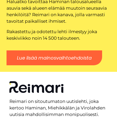
Haluatko tavoittaa Haminan talousalueella
asuvia sekä alueen elämää muutoin seuraavia
henkilöitä? Reimari on kanava, jolla varmasti
tavoitat paikalliset ihmiset.
Rakastettu ja odotettu lehti ilmestyy joka
keskiviikko noin 14 500 talouteen.
Lue lisää mainosvaihtoehdoista
Reimari on sitoutumaton uutislehti, joka
kertoo Haminan, Miehikkälän ja Virolahden
uutisia mahdollisimman monipuolisesti.