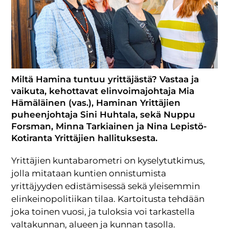
Miltä Hamina tuntuu yrittäjästä? Vastaa ja
vaikuta, kehottavat elinvoimajohtaja Mia
Hämäläinen (vas.), Haminan Yrittäjien
puheenjohtaja Sini Huhtala, sekä Nuppu
Forsman, Minna Tarkiainen ja Nina Lepistö-
Kotiranta Yrittäjien hallituksesta.
Yrittäjien kuntabarometri on kyselytutkimus,
jolla mitataan kuntien onnistumista
yrittäjyyden edistämisessä sekä yleisemmin
elinkeinopolitiikan tilaa. Kartoitusta tehdään
joka toinen vuosi, ja tuloksia voi tarkastella
valtakunnan, alueen ja kunnan tasolla.