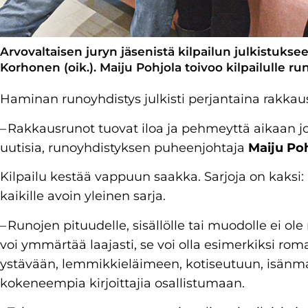
Arvovaltaisen juryn jäsenistä kilpailun julkistukse
Korhonen (oik.). Maiju Pohjola toivoo kilpailulle ru
Haminan runoyhdistys julkisti perjantaina rakkau
– Rakkausrunot tuovat iloa ja pehmeyttä aikaan j
uutisia, runoyhdistyksen puheenjohtaja
Maiju Po
Kilpailu kestää vappuun saakka. Sarjoja on kaksi: 
kaikille avoin yleinen sarja.
– Runojen pituudelle, sisällölle tai muodolle ei ol
voi ymmärtää laajasti, se voi olla esimerkiksi rom
ystävään, lemmikkieläimeen, kotiseutuun, isänmaa
kokeneempia kirjoittajia osallistumaan.