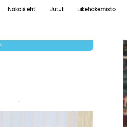
Näköislehti
Jutut
Liikehakemisto
4