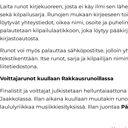
Laita runot kirjekuoreen, josta ei käy ilmi sen läh
sekä kilpailusarja. Runojen mukaan kirjeeseen toin
löytyvät yhteystiedot, oikea nimi, osoite ja puhel
palautetaan kilpailulaatikkoon, joka löytyy pääkirj
kirjastoautosta.
Runot voi myös palauttaa sähköpostitse, jolloin y
tekstikenttään. Itse runot, sarja ja kilpailijan ni
liitetiedostona.
Voittajarunot kuullaan Rakkausrunoillassa
Finalistit ja voittajat julkistetaan helluntaiaattona
Jaakkolassa. Illan aikana kuullaan muutakin runo
laululyriikkaa musiikkiesityksissä. Illan juontaa
Pä