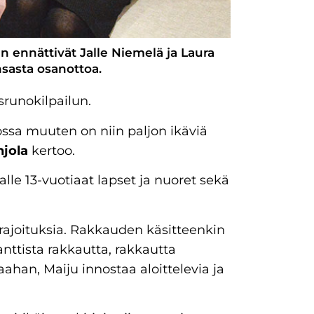
en ennättivät Jalle Niemelä ja Laura
nsasta osanottoa.
srunokilpailun.
ossa muuten on niin paljon ikäviä
hjola
kertoo.
alle 13-vuotiaat lapset ja nuoret sekä
e rajoituksia. Rakkauden käsitteenkin
anttista rakkautta, rakkautta
han, Maiju innostaa aloittelevia ja