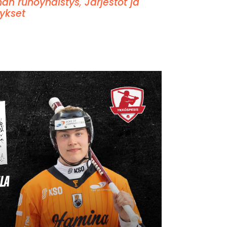
an runoyhdistys
,
Järjestöt ja
tykset