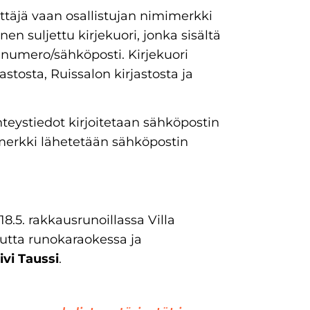
ettäjä vaan osallistujan nimimerkki
en suljettu kirjekuori, jonka sisältä
innumero/sähköposti. Kirjekuori
astosta, Ruissalon kirjastosta ja
hteystiedot kirjoitetaan sähköpostin
mimerkki lähetetään sähköpostin
 18.5. rakkausrunoillassa Villa
utta runokaraokessa ja
ivi Taussi
.