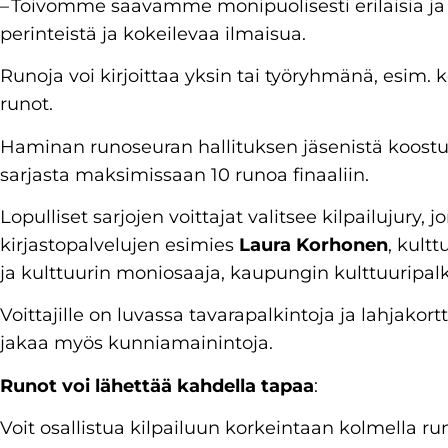
– Toivomme saavamme monipuolisesti erilaisia ja er
perinteistä ja kokeilevaa ilmaisua.
Runoja voi kirjoittaa yksin tai työryhmänä, esim. 
runot.
Haminan runoseuran hallituksen jäsenistä koostu
sarjasta maksimissaan 10 runoa finaaliin.
Lopulliset sarjojen voittajat valitsee kilpailujur
kirjastopalvelujen esimies
Laura Korhonen
, kult
ja kulttuurin moniosaaja, kaupungin kulttuuripalk
Voittajille on luvassa tavarapalkintoja ja lahjakortte
jakaa myös kunniamainintoja.
Runot voi lähettää kahdella tapaa
:
Voit osallistua kilpailuun korkeintaan kolmella run