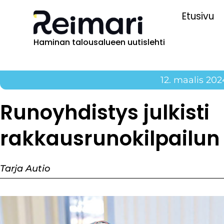
Etusivu
Haminan talousalueen uutislehti
12. maalis 202
Runoyhdistys julkisti
rakkausrunokilpailun
Tarja Autio