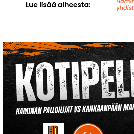
Hamin
Lue lisää aiheesta:
yhdis