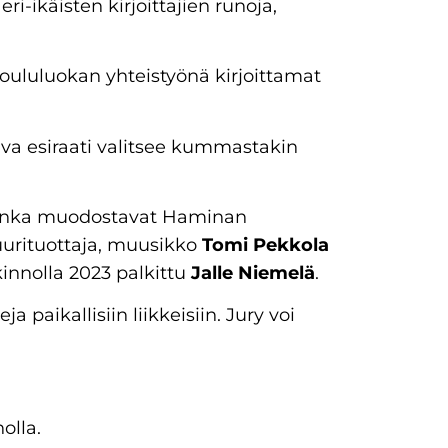
i-ikäisten kirjoittajien runoja,
koululuokan yhteistyönä kirjoittamat
va esiraati valitsee kummastakin
y, jonka muodostavat Haminan
tuurituottaja, muusikko
Tomi Pekkola
innolla 2023 palkittu
Jalle Niemelä
.
ja paikallisiin liikkeisiin. Jury voi
olla.