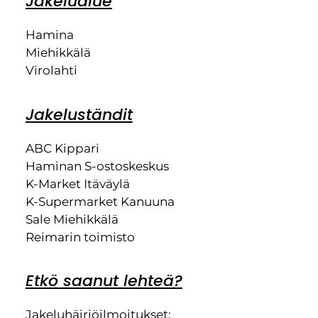
Jakelualue
Hamina
Miehikkälä
Virolahti
Jakeluständit
ABC Kippari
Haminan S-ostoskeskus
K-Market Itäväylä
K-Supermarket Kanuuna
Sale Miehikkälä
Reimarin toimisto
Etkö saanut lehteä?
Jakeluhäiriöilmoitukset: