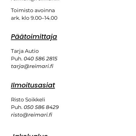
Toimisto avoinna
ark. klo 9.00–14.00
Päätoimittaja
Tarja Autio
Puh.
040 586 2815
tarja@reimari.fi
Ilmoitusasiat
Risto Soikkeli
Puh.
050 586 8429
risto@reimari.fi