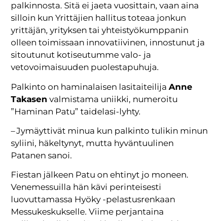
palkinnosta. Sitä ei jaeta vuosittain, vaan aina
silloin kun Yrittäjien hallitus toteaa jonkun
yrittäjän, yrityksen tai yhteistyökumppanin
olleen toimissaan innovatiivinen, innostunut ja
sitoutunut kotiseutumme valo- ja
vetovoimaisuuden puolestapuhuja.
Palkinto on haminalaisen lasitaiteilija
Anne
Takasen
valmistama uniikki, numeroitu
”Haminan Patu” taidelasi-lyhty.
– Jymäyttivät minua kun palkinto tulikin minun
syliini, häkeltynyt, mutta hyväntuulinen
Patanen sanoi.
Fiestan jälkeen Patu on ehtinyt jo moneen.
Venemessuilla hän kävi perinteisesti
luovuttamassa Hyöky -pelastusrenkaan
Messukeskukselle. Viime perjantaina