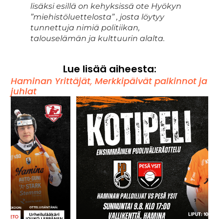
lisäksi esillä on kehyksissä ote Hyökyn
”miehistöluettelosta” , josta löytyy
tunnettuja nimiä politiikan,
talouselämän ja kulttuurin alalta.
Lue lisää aiheesta:
Haminan Yrittäjät
,
Merkkipäivät palkinnot ja
juhlat