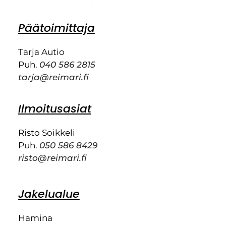
Päätoimittaja
Tarja Autio
Puh.
040 586 2815
tarja@reimari.fi
Ilmoitusasiat
Risto Soikkeli
Puh.
050 586 8429
risto@reimari.fi
Jakelualue
Hamina