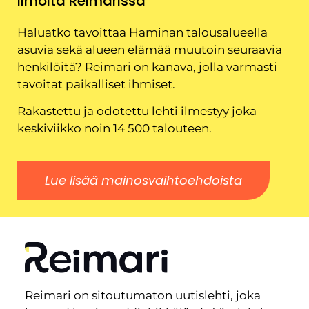
Ilmoita Reimarissa
Haluatko tavoittaa Haminan talousalueella
asuvia sekä alueen elämää muutoin seuraavia
henkilöitä? Reimari on kanava, jolla varmasti
tavoitat paikalliset ihmiset.
Rakastettu ja odotettu lehti ilmestyy joka
keskiviikko noin 14 500 talouteen.
Lue lisää mainosvaihtoehdoista
Reimari on sitoutumaton uutislehti, joka