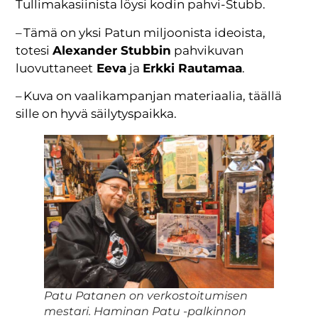
Tullimakasiinista löysi kodin pahvi-Stubb.
– Tämä on yksi Patun miljoonista ideoista,
totesi
Alexander Stubbin
pahvikuvan
luovuttaneet
Eeva
ja
Erkki Rautamaa
.
– Kuva on vaalikampanjan materiaalia, täällä
sille on hyvä säilytyspaikka.
Patu Patanen on verkostoitumisen
mestari. Haminan Patu -palkinnon