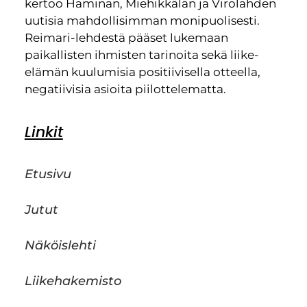
kertoo Haminan, Miehikkälän ja Virolahden
uutisia mahdollisimman monipuolisesti.
Reimari-lehdestä pääset lukemaan
paikallisten ihmisten tarinoita sekä liike-
elämän kuulumisia positiivisella otteella,
negatiivisia asioita piilottelematta.
Linkit
Etusivu
Jutut
Näköislehti
Liikehakemisto