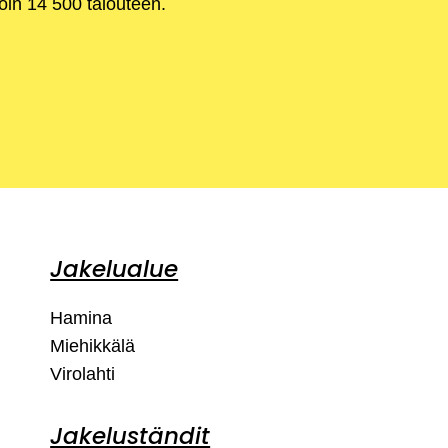
noin 14 500 talouteen.
Jakelualue
Hamina
Miehikkälä
Virolahti
Jakeluständit