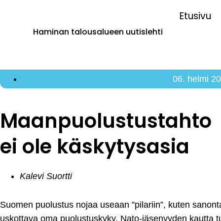
Etusivu
Haminan talousalueen uutislehti
06. helmi 2
Maanpuolustustahto
ei ole käskytysasia
Kalevi Suortti
Suomen puolustus nojaa useaan ”pilariin”, kuten sanonta 
uskottava oma puolustuskyky, Nato-jäsenyyden kautta tu