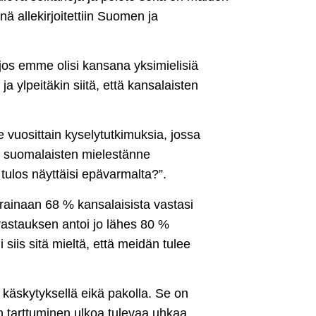
ä allekirjoitettiin Suomen ja
 jos emme olisi kansana yksimielisiä
ylpeitäkin siitä, että kansalaisten
vuosittain kyselytutkimuksia, jossa
o suomalaisten mielestänne
 tulos näyttäisi epävarmalta?”.
rainaan 68 % kansalaisista vastasi
astauksen antoi jo lähes 80 %
iis sitä mieltä, että meidän tulee
käskytyksellä eikä pakolla. Se on
 tarttuminen ulkoa tulevaa uhkaa