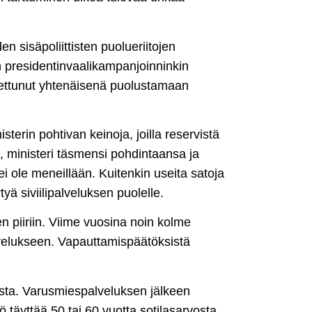
 sisäpoliittisten puolueriitojen
 presidentinvaalikampanjoinninkin
settunut yhtenäisenä puolustamaan
terin pohtivan keinoja, joilla reservistä
u, ministeri täsmensi pohdintaansa ja
 ei ole meneillään. Kuitenkin useita satoja
tyä siviilipalveluksen puolelle.
 piiriin. Viime vuosina noin kolme
velukseen. Vapauttamispäätöksistä
kasta. Varusmiespalveluksen jälkeen
lö täyttää 50 tai 60 vuotta sotilasarvosta