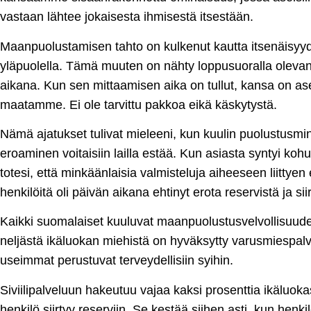
vastaan lähtee jokaisesta ihmisestä itsestään.
Maanpuolustamisen tahto on kulkenut kautta itsenäisyyden
yläpuolella. Tämä muuten on nähty loppusuoralla olevan
aikana. Kun sen mittaamisen aika on tullut, kansa on a
maatamme. Ei ole tarvittu pakkoa eikä käskytystä.
Nämä ajatukset tulivat mieleeni, kun kuulin puolustusminis
eroaminen voitaisiin lailla estää. Kun asiasta syntyi koh
totesi, että minkäänlaisia valmisteluja aiheeseen liittyen
henkilöitä oli päivän aikana ehtinyt erota reservistä ja siir
Kaikki suomalaiset kuuluvat maanpuolustusvelvollisuuden
neljästä ikäluokan miehistä on hyväksytty varusmiespal
useimmat perustuvat terveydellisiin syihin.
Siviilipalveluun hakeutuu vajaa kaksi prosenttia ikäluo
henkilö siirtyy reserviin. Se kestää siihen asti, kun henki