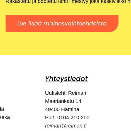
Rakastettu ja odotettu lehti ilmestyy joka keskiviikko 
Lue lisää mainosvaihtoehdoista
Yhteystiedot
Uutislehti Reimari
Maariankatu 14
tä
49400 Hamina
 sekä
Puh. 0104 210 200
reimari@reimari.fi