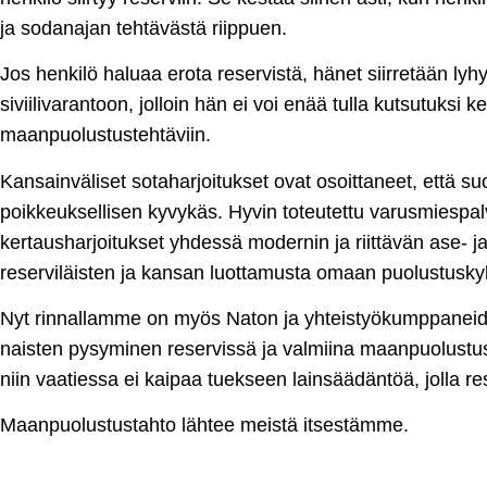
ja sodanajan tehtävästä riippuen.
Jos henkilö haluaa erota reservistä, hänet siirretään ly
siviilivarantoon, jolloin hän ei voi enää tulla kutsutuksi ke
maanpuolustustehtäviin.
Kansainväliset sotaharjoitukset ovat osoittaneet, että s
poikkeuksellisen kyvykäs. Hyvin toteutettu varusmiespal
kertausharjoitukset yhdessä modernin ja riittävän ase- j
reserviläisten ja kansan luottamusta omaan puolustusky
Nyt rinnallamme on myös Naton ja yhteistyökumppaneid
naisten pysyminen reservissä ja valmiina maanpuolustus
niin vaatiessa ei kaipaa tuekseen lainsäädäntöä, jolla r
Maanpuolustustahto lähtee meistä itsestämme.