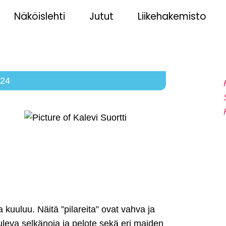
Näköislehti
Jutut
Liikehakemisto
024
kuuluu. Näitä ”pilareita” ovat vahva ja
leva selkänoja ja pelote sekä eri maiden