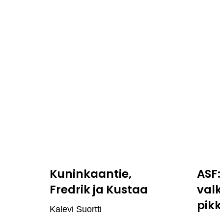
Kuninkaantie,
ASF
Fredrik ja Kustaa
val
pik
Kalevi Suortti