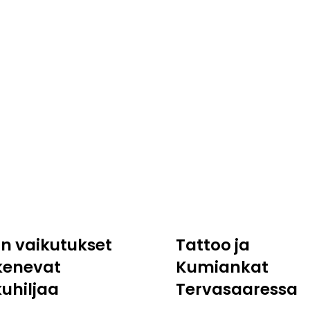
:n vaikutukset
Tattoo ja
kenevat
Kumiankat
kuhiljaa
Tervasaaressa