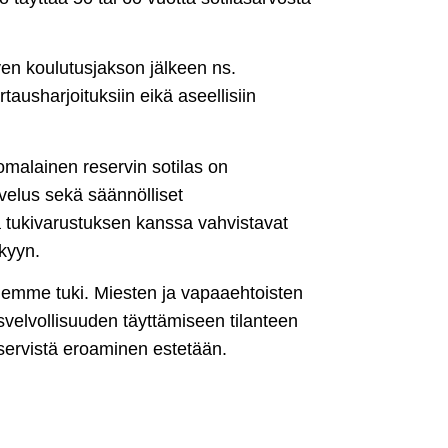
hyen koulutusjakson jälkeen ns.
rtausharjoituksiin eikä aseellisiin
uomalainen reservin sotilas on
velus sekä säännölliset
a tukivarustuksen kanssa vahvistavat
kyyn.
emme tuki. Miesten ja vapaaehtoisten
velvollisuuden täyttämiseen tilanteen
eservistä eroaminen estetään.