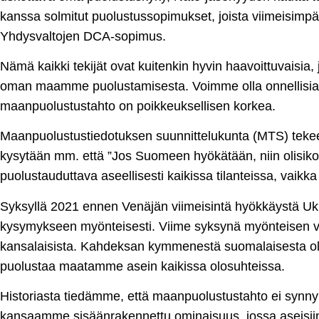
kanssa solmitut puolustussopimukset, joista viimeisimpän
Yhdysvaltojen DCA-sopimus.
Nämä kaikki tekijät ovat kuitenkin hyvin haavoittuvaisia,
oman maamme puolustamisesta. Voimme olla onnellisia ja 
maanpuolustustahto on poikkeuksellisen korkea.
Maanpuolustustiedotuksen suunnittelukunta (MTS) tekee 
kysytään mm. että ”Jos Suomeen hyökätään, niin olisik
puolustauduttava aseellisesti kaikissa tilanteissa, vaikka
Syksyllä 2021 ennen Venäjän viimeisintä hyökkäystä Uk
kysymykseen myönteisesti. Viime syksynä myönteisen v
kansalaisista. Kahdeksan kymmenestä suomalaisesta oli s
puolustaa maatamme asein kaikissa olosuhteissa.
Historiasta tiedämme, että maanpuolustustahto ei synny 
kansaamme sisäänrakennettu ominaisuus, jossa aseisiin