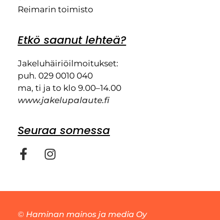
Reimarin toimisto
Etkö saanut lehteä?
Jakeluhäiriöilmoitukset:
puh. 029 0010 040
ma, ti ja to klo 9.00–14.00
www.jakelupalaute.fi
Seuraa somessa
©
Haminan mainos ja media Oy