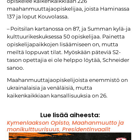
opiskelee kaikenkaikkiaan 226
maahanmuuttajaopiskelijaa, joista Haminassa
137 ja loput Kouvolassa.
– Poitsilan kartanossa on 87, ja Summan kylä-ja
kulttuurikeskuksessa 50 opiskelijaa. Painetta
opiskelijapaikkojen lisäämiseen on, mutta
meiltä loppuvat tilat. Myöskään päteviä S2-
tason opettajia ei ole helppo löytää, Schneider
sanoo.
Maahanmuuttajaopiskelijoista enemmistö on
ukrainalaisia ja venäläisiä, mutta
kaikenkaikkiaan kansallisuuksia on 26.
Lue lisää aiheesta:
Kymenlaakson Opisto
,
Maahanmuutto ja
monikulttuurisuus
,
Presidentinvaalit