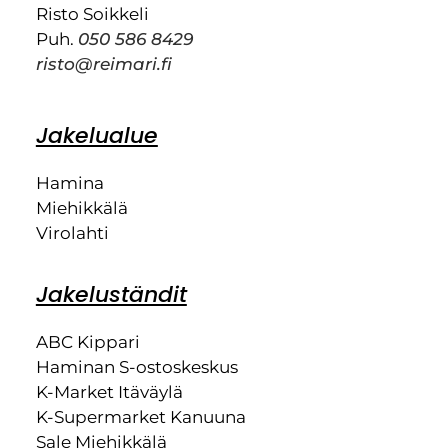
Risto Soikkeli
Puh.
050 586 8429
risto@reimari.fi
Jakelualue
Hamina
Miehikkälä
Virolahti
Jakeluständit
ABC Kippari
Haminan S-ostoskeskus
K-Market Itäväylä
K-Supermarket Kanuuna
Sale Miehikkälä