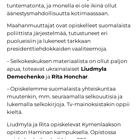
tuntematonta, ja monella ei ole ikinä ollut
äänestysmahdollisuutta kotimaassaan.
Maahanmuuttajat ovat opiskelleet suomalaista
poliittista järjestelmää, tutustuneet eri
puolueisiin ja lukeneet tarkkaan
presidenttiehdokkaiden vaaliteemoja.
– Selkokeskuksen materiaalista on ollut paljon
apua, toteavat ukrainalaiset
Liudmyla
Demechenko
ja
Rita Honchar
.
– Opiskelemme suomalaista yhteiskuntaa
muutenkin, mm. seuraamalla selkouutisia ja
lukemalla selkokirjoja. Tv-mainoksistakin oppii
kieltä.
Liudmyla ja Rita opiskelevat Kymenlaakson
opiston Haminan kampuksella. Opistossa