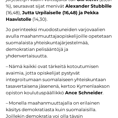
%), seuraavat sijat menivät
Alexander Stubbille
(16,48),
Jutta Urpilaiselle (16,48) ja Pekka
Haavistolle
(14,30).
Jo perinteeksi muodostuneiden varjovaalien
avulla maahanmuuttajaopiskelijoille opetetaan
suomalaista yhteiskuntajärjestelmää,
demokratian pelisääntöjä ja
yhdenvertaisuutta.
– Nämä kaikki ovat tärkeitä kotoutumisen
avaimia, jotta opiskelijat pystyvät
integroitumaan suomalaiseen yhteiskuntaan
tasavertaisena jäsenenä, kertoo Kymenlaakson
opiston koulutuspäällikkö
Ance Schneider
.
– Monella maahanmuuttajalla on erilainen
käsitys demokratiasta kuin suomalaisilla.
Joillekin demokratia voi olla täysin