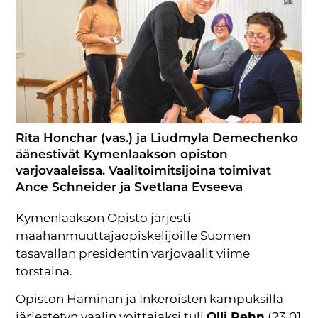
Rita Honchar (vas.) ja Liudmyla Demechenko
äänestivät Kymenlaakson opiston
varjovaaleissa. Vaalitoimitsijoina toimivat
Ance Schneider ja Svetlana Evseeva
Kymenlaakson Opisto järjesti
maahanmuuttajaopiskelijoille Suomen
tasavallan presidentin varjovaalit viime
torstaina.
Opiston Haminan ja Inkeroisten kampuksilla
järjestetyn vaalin voittajaksi tuli
Olli Rehn
(23,01