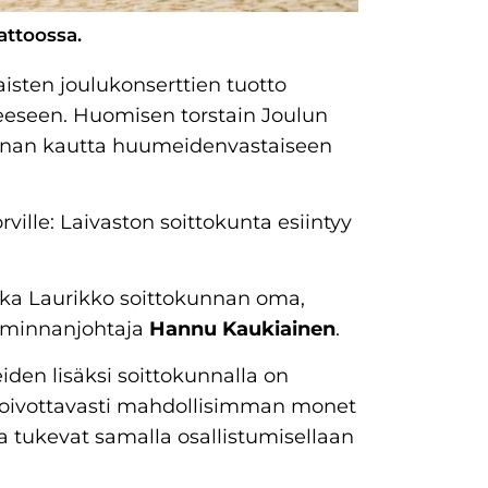
attoossa.
isten joulukonserttien tuotto
eeseen. Huomisen torstain Joulun
minan kautta huumeidenvastaiseen
ville: Laivaston soittokunta esiintyy
.
kka Laurikko soittokunnan oma,
toiminnanjohtaja
Hannu Kaukiainen
.
iden lisäksi soittokunnalla on
. Toivottavasti mahdollisimman monet
a tukevat samalla osallistumisellaan