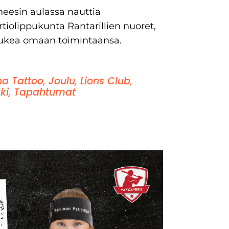
neesin aulassa nauttia
rtiolippukunta Rantarillien nuoret,
 tukea omaan toimintaansa.
a Tattoo
,
Joulu
,
Lions Club
,
ki
,
Tapahtumat