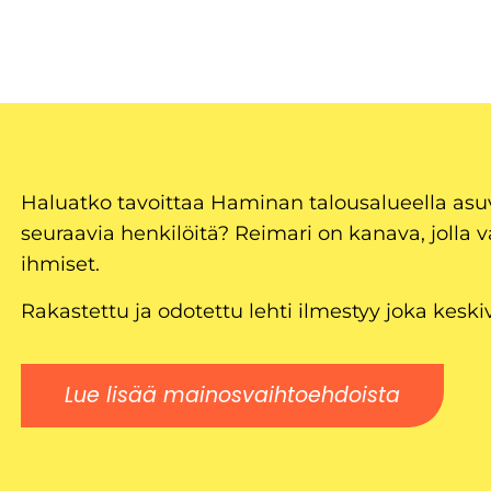
Haluatko tavoittaa Haminan talousalueella as
seuraavia henkilöitä? Reimari on kanava, jolla v
ihmiset.
Rakastettu ja odotettu lehti ilmestyy joka keski
Lue lisää mainosvaihtoehdoista