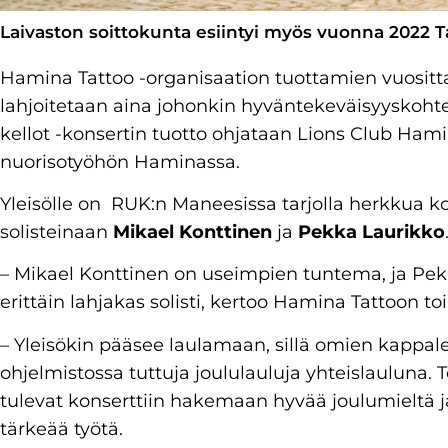
Laivaston soittokunta esiintyi myös vuonna 2022 T
Hamina Tattoo -organisaation tuottamien vuositta
lahjoitetaan aina johonkin hyväntekeväisyyskoht
kellot -konsertin tuotto ohjataan Lions Club Ha
nuorisotyöhön Haminassa.
Yleisölle on RUK:n Maneesissa tarjolla herkkua kor
solisteinaan
Mikael Konttinen
ja
Pekka Laurikko
– Mikael Konttinen on useimpien tuntema, ja Pe
erittäin lahjakas solisti, kertoo Hamina Tattoon 
– Yleisökin pääsee laulamaan, sillä omien kappale
ohjelmistossa tuttuja joululauluja yhteislauluna
tulevat konserttiin hakemaan hyvää joulumieltä j
tärkeää työtä.