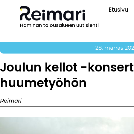
Etusivu
Haminan talousalueen uutislehti
28. marras 20
Joulun kellot -konsert
huumetyöhön
Reimari