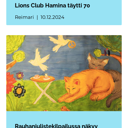
Lions Club Hamina täytti 70
Reimari
10.12.2024
Rauhanjulistekilpailussa näkyy