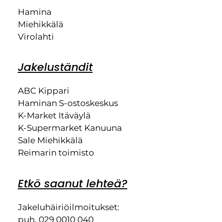
Hamina
Miehikkälä
Virolahti
Jakeluständit
ABC Kippari
Haminan S-ostoskeskus
K-Market Itäväylä
K-Supermarket Kanuuna
Sale Miehikkälä
Reimarin toimisto
Etkö saanut lehteä?
Jakeluhäiriöilmoitukset:
puh. 029 0010 040