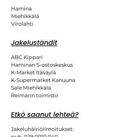
Hamina
Miehikkälä
Virolahti
Jakeluständit
ABC Kippari
Haminan S-ostoskeskus
K-Market Itäväylä
K-Supermarket Kanuuna
Sale Miehikkälä
Reimarin toimisto
Etkö saanut lehteä?
Jakeluhäiriöilmoitukset:
puh. 029 0010 040