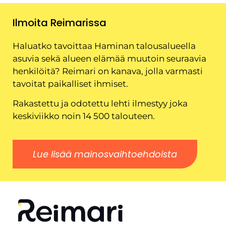
Ilmoita Reimarissa
Haluatko tavoittaa Haminan talousalueella
asuvia sekä alueen elämää muutoin seuraavia
henkilöitä? Reimari on kanava, jolla varmasti
tavoitat paikalliset ihmiset.
Rakastettu ja odotettu lehti ilmestyy joka
keskiviikko noin 14 500 talouteen.
Lue lisää mainosvaihtoehdoista