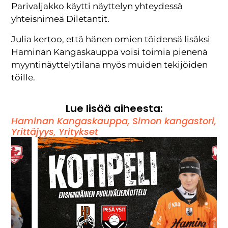
Parivaljakko käytti näyttelyn yhteydessä
yhteisnimeä Diletantit.
Julia kertoo, että hänen omien töidensä lisäksi
Haminan Kangaskauppa voisi toimia pienenä
myyntinäyttelytilana myös muiden tekijöiden
töille.
Lue lisää aiheesta:
Haminan Kangaskauppa
,
Simon kangastori
,
Yrittäjyys
,
Yritykset