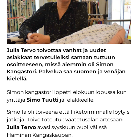
Julia Tervo toivottaa vanhat ja uudet
asiakkaat tervetulleiksi samaan tuttuun
osoitteeseen, missä aiemmin oli Simon
Kangastori. Palvelua saa suomen ja venäjän
kielellä.
Simon kangastori lopetti elokuun lopussa kun
yrittäjä
Simo Tuutti
jäi eläkkeelle.
Simolla oli toiveena että liiketoiminnalle löytyisi
jatkaja.
Toive toteutui: vaatetusalan artesaani
Julia Tervo
avasi syyskuun puolivälissä
Haminan Kangaskaupan.