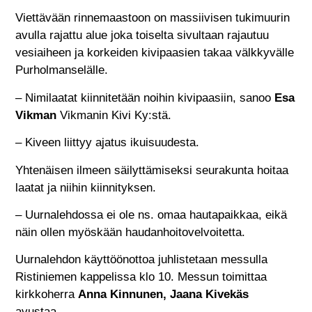
Viettävään rinnemaastoon on massiivisen tukimuurin
avulla rajattu alue joka toiselta sivultaan rajautuu
vesiaiheen ja korkeiden kivipaasien takaa välkkyvälle
Purholmanselälle.
– Nimilaatat kiinnitetään noihin kivipaasiin, sanoo
Esa
Vikman
Vikmanin Kivi Ky:stä.
– Kiveen liittyy ajatus ikuisuudesta.
Yhtenäisen ilmeen säilyttämiseksi seurakunta hoitaa
laatat ja niihin kiinnityksen.
– Uurnalehdossa ei ole ns. omaa hautapaikkaa, eikä
näin ollen myöskään haudanhoitovelvoitetta.
Uurnalehdon käyttöönottoa juhlistetaan messulla
Ristiniemen kappelissa klo 10. Messun toimittaa
kirkkoherra
Anna Kinnunen, Jaana Kivekäs
avustaa.