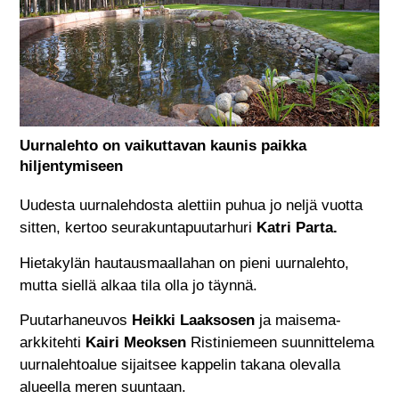
Uurnalehto on vaikuttavan kaunis paikka
hiljentymiseen
Uudesta uurnalehdosta alettiin puhua jo neljä vuotta
sitten, kertoo seurakuntapuutarhuri
Katri Parta.
Hietakylän hautausmaallahan on pieni uurnalehto,
mutta siellä alkaa tila olla jo täynnä.
Puutarhaneuvos
Heikki Laaksosen
ja maisema-
arkkitehti
Kairi Meoksen
Ristiniemeen suunnittelema
uurnalehtoalue sijaitsee kappelin takana olevalla
alueella meren suuntaan.