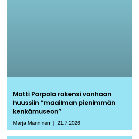
Matti Parpola rakensi vanhaan
huussiin ”maailman pienimmän
kenkämuseon”
Marja Manninen
21.7.2026