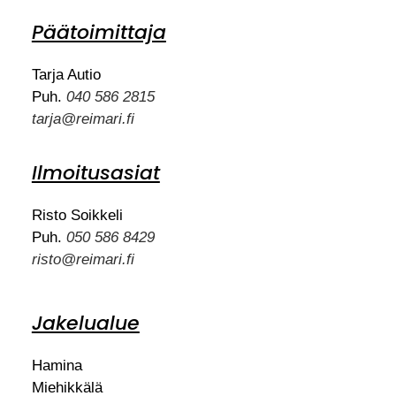
Päätoimittaja
Tarja Autio
Puh.
040 586 2815
tarja@reimari.fi
Ilmoitusasiat
Risto Soikkeli
Puh.
050 586 8429
risto@reimari.fi
Jakelualue
Hamina
Miehikkälä