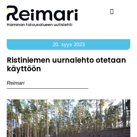
Haminan talousalueen uutislehti
Ilmoita Reimarissa
20. syys 2023
Ristiniemen uurnalehto otetaan
käyttöön
Reimari