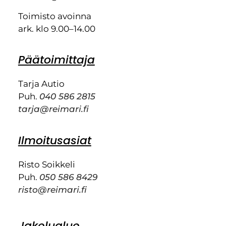
Toimisto avoinna
ark. klo 9.00–14.00
Päätoimittaja
Tarja Autio
Puh.
040 586 2815
tarja@reimari.fi
Ilmoitusasiat
Risto Soikkeli
Puh.
050 586 8429
risto@reimari.fi
Jakelualue