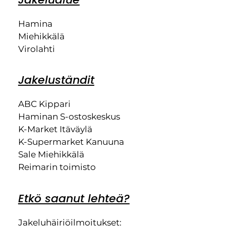
Hamina
Miehikkälä
Virolahti
Jakeluständit
ABC Kippari
Haminan S-ostoskeskus
K-Market Itäväylä
K-Supermarket Kanuuna
Sale Miehikkälä
Reimarin toimisto
Etkö saanut lehteä?
Jakeluhäiriöilmoitukset: