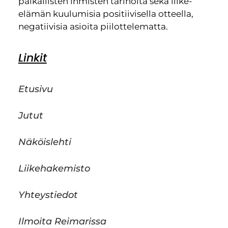
paikallisten ihmisten tarinoita sekä liike-
elämän kuulumisia positiivisella otteella,
negatiivisia asioita piilottelematta.
Linkit
Etusivu
Jutut
Näköislehti
Liikehakemisto
Yhteystiedot
Ilmoita Reimarissa