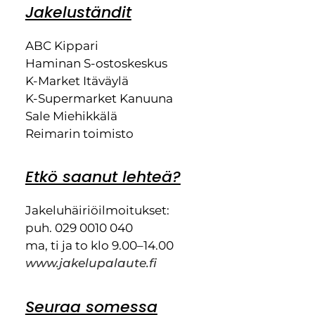
Jakeluständit
ABC Kippari
Haminan S-ostoskeskus
K-Market Itäväylä
K-Supermarket Kanuuna
Sale Miehikkälä
Reimarin toimisto
Etkö saanut lehteä?
Jakeluhäiriöilmoitukset:
puh. 029 0010 040
ma, ti ja to klo 9.00–14.00
www.jakelupalaute.fi
Seuraa somessa