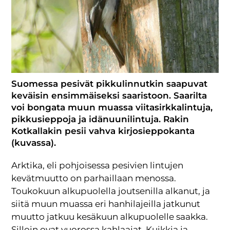
Suomessa pesivät pikkulinnutkin saapuvat
keväisin ensimmäiseksi saaristoon. Saarilta
voi bongata muun muassa viitasirkkalintuja,
pikkusieppoja ja idänuunilintuja. Rakin
Kotkallakin pesii vahva kirjosieppokanta
(kuvassa).
Arktika, eli pohjoisessa pesivien lintujen
kevätmuutto on parhaillaan menossa.
Toukokuun alkupuolella joutsenilla alkanut, ja
siitä muun muassa eri hanhilajeilla jatkunut
muutto jatkuu kesäkuun alkupuolelle saakka.
Silloin ovat vuorossa kahlaajat. Kuikkia ja