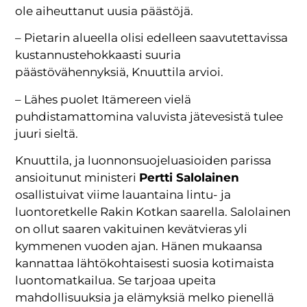
ole aiheuttanut uusia päästöjä.
– Pietarin alueella olisi edelleen saavutettavissa
kustannustehokkaasti suuria
päästövähennyksiä, Knuuttila arvioi.
– Lähes puolet Itämereen vielä
puhdistamattomina valuvista jätevesistä tulee
juuri sieltä.
Knuuttila, ja luonnonsuojeluasioiden parissa
ansioitunut ministeri
Pertti Salolainen
osallistuivat viime lauantaina lintu- ja
luontoretkelle Rakin Kotkan saarella. Salolainen
on ollut saaren vakituinen kevätvieras yli
kymmenen vuoden ajan. Hänen mukaansa
kannattaa lähtökohtaisesti suosia kotimaista
luontomatkailua. Se tarjoaa upeita
mahdollisuuksia ja elämyksiä melko pienellä