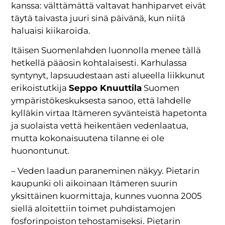
kanssa: välttämättä valtavat hanhiparvet eivät
täytä taivasta juuri sinä päivänä, kun niitä
haluaisi kiikaroida.
Itäisen Suomenlahden luonnolla menee tällä
hetkellä pääosin kohtalaisesti. Karhulassa
syntynyt, lapsuudestaan asti alueella liikkunut
erikoistutkija
Seppo Knuuttila
Suomen
ympäristökeskuksesta sanoo, että lahdelle
kylläkin virtaa Itämeren syvänteistä hapetonta
ja suolaista vettä heikentäen vedenlaatua,
mutta kokonaisuutena tilanne ei ole
huonontunut.
– Veden laadun paraneminen näkyy. Pietarin
kaupunki oli aikoinaan Itämeren suurin
yksittäinen kuormittaja, kunnes vuonna 2005
siellä aloitettiin toimet puhdistamojen
fosforinpoiston tehostamiseksi. Pietarin