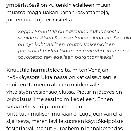
ympäristössä on kuitenkin edelleen muun
muassa megaluokan kanankasvattamoja,
joiden päästöjä ei käsitellä.
Seppo Knuuttila on havainnoinut lapsesta
saakka itäisen Suomenlahden luontoa. Sen til
on nyt kohtuullinen, mutta kaikenlainen
päästölähteiden lisääminen vie yhä kauemma
tavoitetta sen edelleen parantamiseksi.
Knuuttila harmittelee sitä, miten Venäjän
hyökkäyssota Ukrainassa on katkaissut sen ja
muiden Itämeren alueen maiden välisen
yhteistyön vesiensuojelussa. Pietarin jätevesien
puhdistus ilmeisesti toimii edelleen. Ennen
sotaa tehdyn riippumattoman
brittitutkimuksen mukaan ei Lugajoen varrella
sijaitseva, meren leville suoraan käyttökelpoista
fosforia valuttanut Eurochemin lannoitetehdas