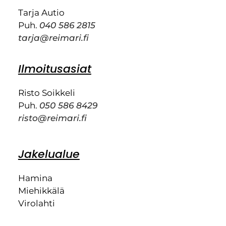
Tarja Autio
Puh.
040 586 2815
tarja@reimari.fi
Ilmoitusasiat
Risto Soikkeli
Puh.
050 586 8429
risto@reimari.fi
Jakelualue
Hamina
Miehikkälä
Virolahti