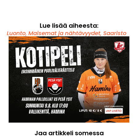
Lue lisää aiheesta:
Luonto
,
Maisemat ja nähtävyydet
,
Saaristo
Jaa artikkeli somessa