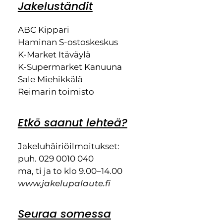
Jakeluständit
ABC Kippari
Haminan S-ostoskeskus
K-Market Itäväylä
K-Supermarket Kanuuna
Sale Miehikkälä
Reimarin toimisto
Etkö saanut lehteä?
Jakeluhäiriöilmoitukset:
puh. 029 0010 040
ma, ti ja to klo 9.00–14.00
www.jakelupalaute.fi
Seuraa somessa