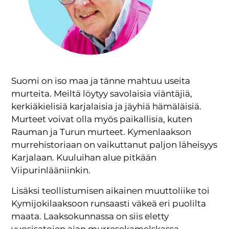
Suomi on iso maa ja tänne mahtuu useita
murteita. Meiltä löytyy savolaisia viäntäjiä,
kerkiäkielisiä karjalaisia ja jäyhiä hämäläisiä.
Murteet voivat olla myös paikallisia, kuten
Rauman ja Turun murteet. Kymenlaakson
murrehistoriaan on vaikuttanut paljon läheisyys
Karjalaan. Kuuluihan alue pitkään
Viipurinlääniinkin.
Lisäksi teollistumisen aikainen muuttoliike toi
Kymijokilaaksoon runsaasti väkeä eri puolilta
maata. Laaksokunnassa on siis eletty
vuosisatojen ajan murresekamelskassa.