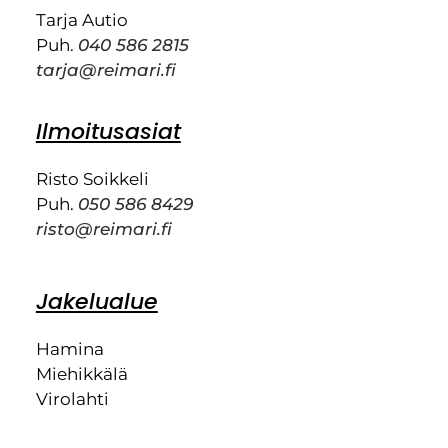
Tarja Autio
Puh.
040 586 2815
tarja@reimari.fi
Ilmoitusasiat
Risto Soikkeli
Puh.
050 586 8429
risto@reimari.fi
Jakelualue
Hamina
Miehikkälä
Virolahti