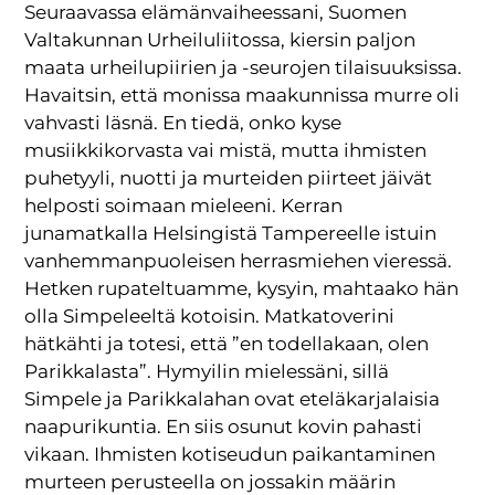
Seuraavassa elämänvaiheessani, Suomen
Valtakunnan Urheiluliitossa, kiersin paljon
maata urheilupiirien ja -seurojen tilaisuuksissa.
Havaitsin, että monissa maakunnissa murre oli
vahvasti läsnä. En tiedä, onko kyse
musiikkikorvasta vai mistä, mutta ihmisten
puhetyyli, nuotti ja murteiden piirteet jäivät
helposti soimaan mieleeni. Kerran
junamatkalla Helsingistä Tampereelle istuin
vanhemmanpuoleisen herrasmiehen vieressä.
Hetken rupateltuamme, kysyin, mahtaako hän
olla Simpeleeltä kotoisin. Matkatoverini
hätkähti ja totesi, että ”en todellakaan, olen
Parikkalasta”. Hymyilin mielessäni, sillä
Simpele ja Parikkalahan ovat eteläkarjalaisia
naapurikuntia. En siis osunut kovin pahasti
vikaan. Ihmisten kotiseudun paikantaminen
murteen perusteella on jossakin määrin