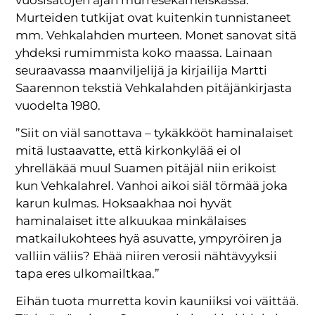
Murteiden tutkijat ovat kuitenkin tunnistaneet
mm. Vehkalahden murteen. Monet sanovat sitä
yhdeksi rumimmista koko maassa. Lainaan
seuraavassa maanviljelijä ja kirjailija Martti
Saarennon tekstiä Vehkalahden pitäjänkirjasta
vuodelta 1980.
”Siit on viäl sanottava – tykäkkööt haminalaiset
mitä lustaavatte, että kirkonkylää ei ol
yhrelläkää muul Suamen pitäjäl niin erikoist
kun Vehkalahrel. Vanhoi aikoi siäl törmää joka
karun kulmas. Hoksaakhaa noi hyvät
haminalaiset itte alkuukaa minkälaises
matkailukohtees hyä asuvatte, ympyröiren ja
valliin väliis? Ehää niiren verosii nähtävyyksii
tapa eres ulkomailtkaa.”
Eihän tuota murretta kovin kauniiksi voi väittää.