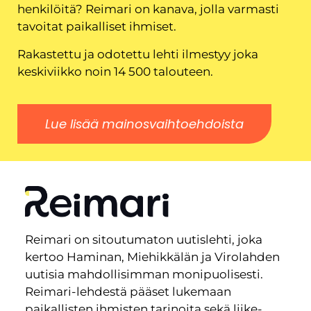
henkilöitä? Reimari on kanava, jolla varmasti
tavoitat paikalliset ihmiset.
Rakastettu ja odotettu lehti ilmestyy joka
keskiviikko noin 14 500 talouteen.
Lue lisää mainosvaihtoehdoista
Reimari on sitoutumaton uutislehti, joka
kertoo Haminan, Miehikkälän ja Virolahden
uutisia mahdollisimman monipuolisesti.
Reimari-lehdestä pääset lukemaan
paikallisten ihmisten tarinoita sekä liike-