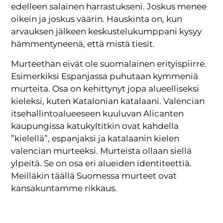
edelleen salainen harrastukseni. Joskus menee
oikein ja joskus väärin. Hauskinta on, kun
arvauksen jälkeen keskustelukumppani kysyy
hämmentyneenä, että mistä tiesit.
Murteethan eivät ole suomalainen erityispiirre.
Esimerkiksi Espanjassa puhutaan kymmeniä
murteita. Osa on kehittynyt jopa alueelliseksi
kieleksi, kuten Katalonian katalaani. Valencian
itsehallintoalueeseen kuuluvan Alicanten
kaupungissa katukyltitkin ovat kahdella
”kielellä”, espanjaksi ja katalaanin kielen
valencian murteeksi. Murteista ollaan siellä
ylpeitä. Se on osa eri alueiden identiteettiä.
Meilläkin täällä Suomessa murteet ovat
kansakuntamme rikkaus.