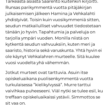
Tärkeästä asiasta Saarento kuitenkin kirjoitti.
Runsas parikymmentä vuotta pitäjäkirjan
julkaisemisen jälkeen Hamina ja Vehkalahti
yhdistyivät. Toisin kuin vuosikymmeniä sitten,
seudun matkailulliset vahvuudet tiedostetaan
tänään jo hyvin. Tapahtumia ja palveluja on
tarjolla ympäri vuoden. Monilla niistä on
kytkentä seudun vahvuuksiin, kuten meri ja
saaristo, historia sekä varuskunta. Yhtä hyvin ei
ole käynyt Vehkalahren murteelle. Sitä kuulee
vuosi vuodelta yhä vähemmän.
Jotkut murteet ovat tarttuvia. Asuin itse
opiskeluaikana puolisenkymmentä vuotta
turkulaisessa ”kielikylvyssä”. Murre tarttui
vaivihkaa puheeseeni. Viäl nytki se tulee esil, ku
treffaan opiskeluaikaissi ystävii. Simmottos se
sit vaa on.