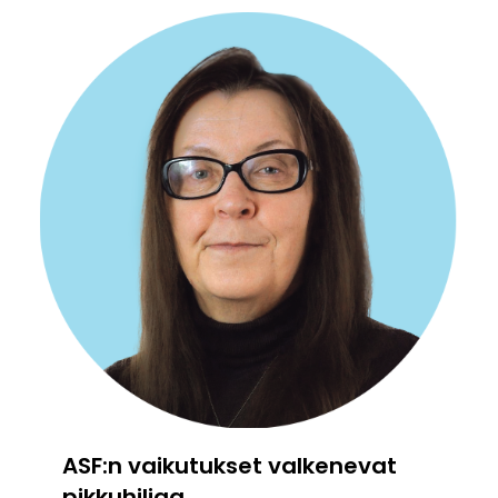
ASF:n vaikutukset valkenevat
pikkuhiljaa