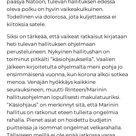
pääsyä Natoon, tulevan hallituksen edessä
oleva polku on hyvin vaikeakulkuinen.
Todellinen via dolorosa, jota kuljettaessa ei
kiitoksia satele.
Siksi on tärkeää, että vaikeat ratkaisut kirjataan
heti tulevan hallituksen ohjelmaan
perusteluineen. Nykyinen hallitushan on
toiminut pitkälti ”käsiohjauksella”. Vaalien
jälkeen kirjoitetulta ohjelmalta meni pohja jo
ensimmäisenä vuonna, kun korona alkoi sotkea
menoa. Venäjän hyökkäys kaikkine
seurauksineen, muutti Rinteen/Marinin
hallitusohjelman lopullisesti makulatuuriksi.
”Käsiohjaus” on merkinnyt sitä, että Marinin
hallitus on ratkonut eteen tulleita ongelmia
rahalla. Pienet asiat on hoidettu budjetin
puitteissa ja isommat ongelmat velkarahalla.
Tällaiseen meillä ei ole enää jatkossa varaa.