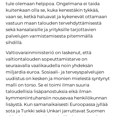
tule olemaan helppoa. Ongelmana ei taida
kuitenkaan olla se, kuka kenestäkin tykkää,
vaan se, ketkä haluavat ja kykenevät ottamaan
vastuun maan talouden tervehdyttämisestä
sekä kansalaisille ja yrityksille tarjottavien
palvelujen varmistamisesta pitemmällä
sihdillä.
Valtiovarainministeriö on laskenut, että
valtiontalouden sopeuttamistarve on
seuraavalla vaalikaudella noin yhdeksän
miljardia euroa. Sosiaali- ja terveyspalvelujen
uudistus on kesken ja monien mielestä syntynyt
malli on torso. Se ei toimi ilman suuria
taloudellisia lisäpanostuksia eikä ilman
kymmeniintuhansiin nousevaa henkilökunnan
lisäystä. Kun samanaikaisesti Euroopassa jyllää
sota ja Turkki sekä Unkari jarruttavat Suomen