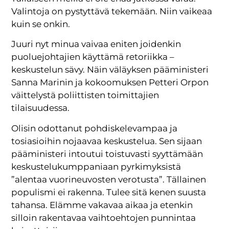
Valintoja on pystyttävä tekemään. Niin vaikeaa
kuin se onkin.
Juuri nyt minua vaivaa eniten joidenkin
puoluejohtajien käyttämä retoriikka –
keskustelun sävy. Näin väläyksen pääministeri
Sanna Marinin ja kokoomuksen Petteri Orpon
väittelystä poliittisten toimittajien
tilaisuudessa.
Olisin odottanut pohdiskelevampaa ja
tosiasioihin nojaavaa keskustelua. Sen sijaan
pääministeri intoutui toistuvasti syyttämään
keskustelukumppaniaan pyrkimyksistä
”alentaa vuorineuvosten verotusta”. Tällainen
populismi ei rakenna. Tulee sitä kenen suusta
tahansa. Elämme vakavaa aikaa ja etenkin
silloin rakentavaa vaihtoehtojen punnintaa