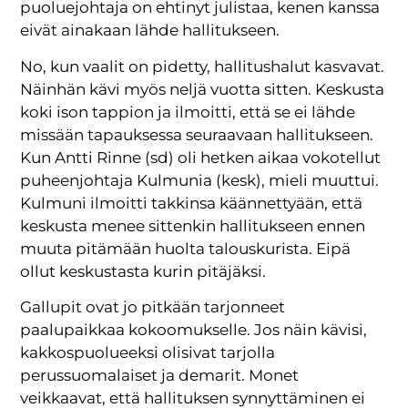
puoluejohtaja on ehtinyt julistaa, kenen kanssa
eivät ainakaan lähde hallitukseen.
No, kun vaalit on pidetty, hallitushalut kasvavat.
Näinhän kävi myös neljä vuotta sitten. Keskusta
koki ison tappion ja ilmoitti, että se ei lähde
missään tapauksessa seuraavaan hallitukseen.
Kun Antti Rinne (sd) oli hetken aikaa vokotellut
puheenjohtaja Kulmunia (kesk), mieli muuttui.
Kulmuni ilmoitti takkinsa käännettyään, että
keskusta menee sittenkin hallitukseen ennen
muuta pitämään huolta talouskurista. Eipä
ollut keskustasta kurin pitäjäksi.
Gallupit ovat jo pitkään tarjonneet
paalupaikkaa kokoomukselle. Jos näin kävisi,
kakkospuolueeksi olisivat tarjolla
perussuomalaiset ja demarit. Monet
veikkaavat, että hallituksen synnyttäminen ei