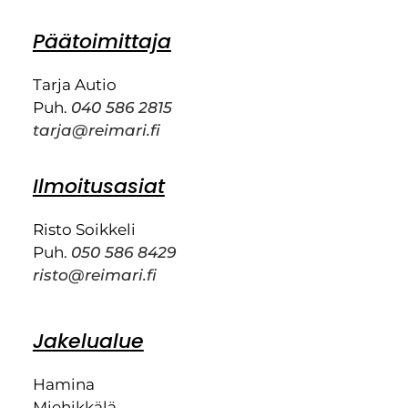
Päätoimittaja
Tarja Autio
Puh.
040 586 2815
tarja@reimari.fi
Ilmoitusasiat
Risto Soikkeli
Puh.
050 586 8429
risto@reimari.fi
Jakelualue
Hamina
Miehikkälä