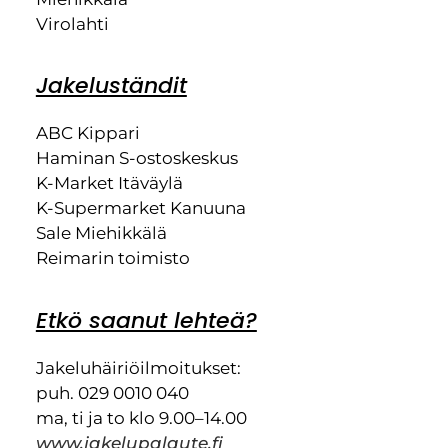
Virolahti
Jakeluständit
ABC Kippari
Haminan S-ostoskeskus
K-Market Itäväylä
K-Supermarket Kanuuna
Sale Miehikkälä
Reimarin toimisto
Etkö saanut lehteä?
Jakeluhäiriöilmoitukset:
puh. 029 0010 040
ma, ti ja to klo 9.00–14.00
www.jakelupalaute.fi