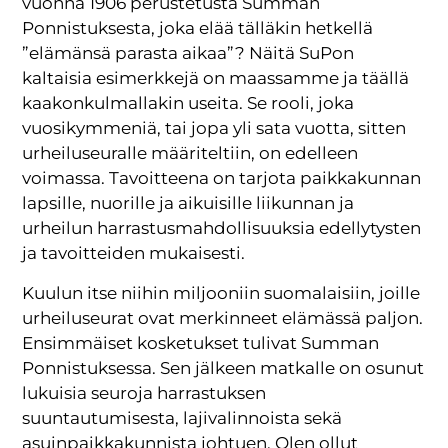
vuonna 1906 perustetusta Summan
Ponnistuksesta, joka elää tälläkin hetkellä
”elämänsä parasta aikaa”? Näitä SuPon
kaltaisia esimerkkejä on maassamme ja täällä
kaakonkulmallakin useita. Se rooli, joka
vuosikymmeniä, tai jopa yli sata vuotta, sitten
urheiluseuralle määriteltiin, on edelleen
voimassa. Tavoitteena on tarjota paikkakunnan
lapsille, nuorille ja aikuisille liikunnan ja
urheilun harrastusmahdollisuuksia edellytysten
ja tavoitteiden mukaisesti.
Kuulun itse niihin miljooniin suomalaisiin, joille
urheiluseurat ovat merkinneet elämässä paljon.
Ensimmäiset kosketukset tulivat Summan
Ponnistuksessa. Sen jälkeen matkalle on osunut
lukuisia seuroja harrastuksen
suuntautumisesta, lajivalinnoista sekä
asuinpaikkakunnista johtuen. Olen ollut