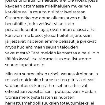
joskus unohtua. Urheiluseura ei ole kioski, josta
käydään ostamassa mielihalujen mukainen
karkkipussi ja muutoin siitä viisveisataan.
Osaammeko me antaa oikean arvon niille
henkilöille, jotka vetävät viikoittain
pesäpallokentän rajat, ovat mitan päässä aina,
kun viemme lapset yleisurheiluharjoituksiin,
järjestävät naperoillemme peliasut ja pyrkivät
myös huolehtimaan seuran talouden
vakaudesta? Tätä meidän kannattaa aina silloin
tällöin kysyä itseltämme, kun osallistumme
seuran tapahtumiin.
Minusta suomalaisen urheiluseuratoiminnan ja
miksei muidenkin harrastusten piirissä olevat
vapaaehtoiset kanssaihmiset ansaitsisivat
oikeastaan vuosittaisen liputuspäivän. Heidän
työnsä merkitystä lasten ja nuorten
harrastusmahdollisuuksien toteutumiseksi ei