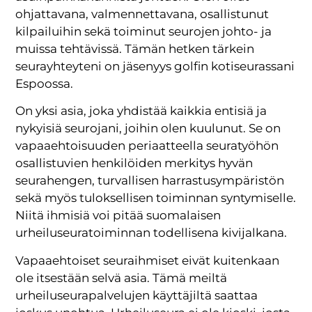
ohjattavana, valmennettavana, osallistunut
kilpailuihin sekä toiminut seurojen johto- ja
muissa tehtävissä. Tämän hetken tärkein
seurayhteyteni on jäsenyys golfin kotiseurassani
Espoossa.
On yksi asia, joka yhdistää kaikkia entisiä ja
nykyisiä seurojani, joihin olen kuulunut. Se on
vapaaehtoisuuden periaatteella seuratyöhön
osallistuvien henkilöiden merkitys hyvän
seurahengen, turvallisen harrastusympäristön
sekä myös tuloksellisen toiminnan syntymiselle.
Niitä ihmisiä voi pitää suomalaisen
urheiluseuratoiminnan todellisena kivijalkana.
Vapaaehtoiset seuraihmiset eivät kuitenkaan
ole itsestään selvä asia. Tämä meiltä
urheiluseurapalvelujen käyttäjiltä saattaa