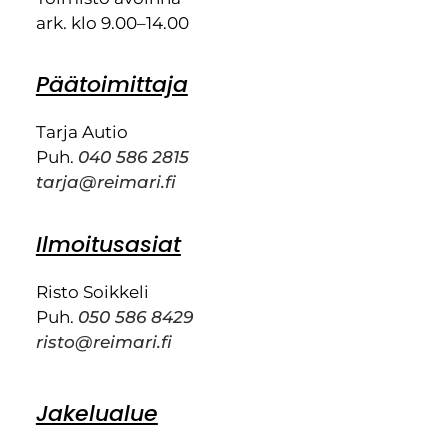
ark. klo 9.00–14.00
Päätoimittaja
Tarja Autio
Puh.
040 586 2815
tarja@reimari.fi
Ilmoitusasiat
Risto Soikkeli
Puh.
050 586 8429
risto@reimari.fi
Jakelualue