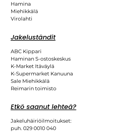
Hamina
Miehikkälä
Virolahti
Jakeluständit
ABC Kippari
Haminan S-ostoskeskus
K-Market Itäväylä
K-Supermarket Kanuuna
Sale Miehikkälä
Reimarin toimisto
Etkö saanut lehteä?
Jakeluhäiriöilmoitukset:
puh. 029 0010 040