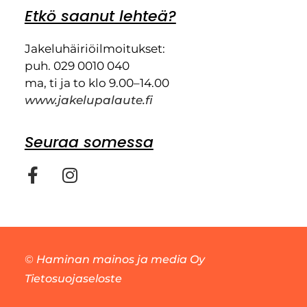
Etkö saanut lehteä?
Jakeluhäiriöilmoitukset:
puh. 029 0010 040
ma, ti ja to klo 9.00–14.00
www.jakelupalaute.fi
Seuraa somessa
©
Haminan mainos ja media Oy
Tietosuojaseloste