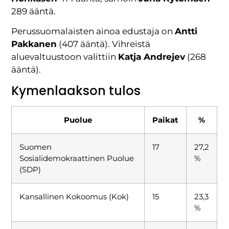
289 ääntä.
Perussuomalaisten ainoa edustaja on
Antti
Pakkanen
(407 ääntä). Vihreistä
aluevaltuustoon valittiin
Katja Andrejev
(268
ääntä).
Kymenlaakson tulos
Puolue
Paikat
%
Suomen
17
27,2
Sosialidemokraattinen Puolue
%
(SDP)
Kansallinen Kokoomus (Kok)
15
23,3
%