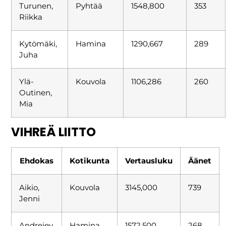
Turunen,
Pyhtää
1548,800
353
Riikka
Kytömäki,
Hamina
1290,667
289
Juha
Ylä-
Kouvola
1106,286
260
Outinen,
Mia
VIHREÄ LIITTO
Ehdokas
Kotikunta
Vertausluku
Äänet
Aikio,
Kouvola
3145,000
739
Jenni
Andrejev,
Hamina
1572,500
268