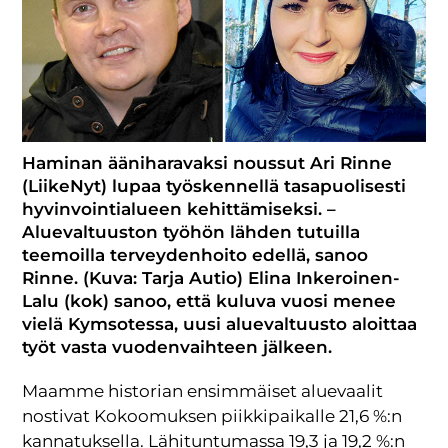
Haminan ääniharavaksi noussut Ari Rinne
(LiikeNyt) lupaa työskennellä tasapuolisesti
hyvinvointialueen kehittämiseksi. –
Aluevaltuuston työhön lähden tutuilla
teemoilla terveydenhoito edellä, sanoo
Rinne. (Kuva: Tarja Autio) Elina Inkeroinen-
Lalu (kok) sanoo, että kuluva vuosi menee
vielä Kymsotessa, uusi aluevaltuusto aloittaa
työt vasta vuodenvaihteen jälkeen.
Maamme historian ensimmäiset aluevaalit
nostivat Kokoomuksen piikkipaikalle 21,6 %:n
kannatuksella. Lähi­tuntumassa 19,3 ja 19,2 %:n