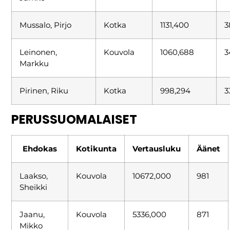
Mussalo, Pirjo
Kotka
1131,400
3
Leinonen,
Kouvola
1060,688
3
Markku
Pirinen, Riku
Kotka
998,294
3
PERUSSUOMALAISET
Ehdokas
Kotikunta
Vertausluku
Äänet
Laakso,
Kouvola
10672,000
981
Sheikki
Jaanu,
Kouvola
5336,000
871
Mikko