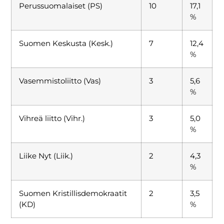
Perussuomalaiset (PS)
10
17,1
%
Suomen Keskusta (Kesk.)
7
12,4
%
Vasemmistoliitto (Vas)
3
5,6
%
Vihreä liitto (Vihr.)
3
5,0
%
Liike Nyt (Liik.)
2
4,3
%
Suomen Kristillisdemokraatit
2
3,5
(KD)
%