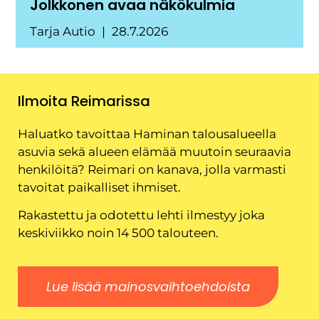
Jolkkonen avaa näkökulmia
Tarja Autio
28.7.2026
Ilmoita Reimarissa
Haluatko tavoittaa Haminan talousalueella
asuvia sekä alueen elämää muutoin seuraavia
henkilöitä? Reimari on kanava, jolla varmasti
tavoitat paikalliset ihmiset.
Rakastettu ja odotettu lehti ilmestyy joka
keskiviikko noin 14 500 talouteen.
Lue lisää mainosvaihtoehdoista