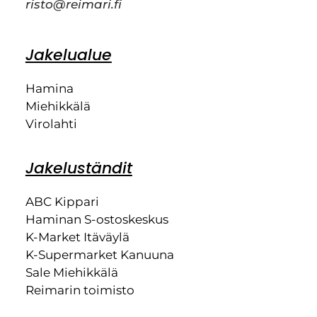
risto@reimari.fi
Jakelualue
Hamina
Miehikkälä
Virolahti
Jakeluständit
ABC Kippari
Haminan S-ostoskeskus
K-Market Itäväylä
K-Supermarket Kanuuna
Sale Miehikkälä
Reimarin toimisto