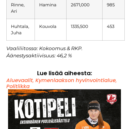
Rinne,
Hamina
2671,000
985
Ari
Huhtala,
Kouvola
1335,500
453
Juha
Vaaliliitossa: Kokoomus & RKP.
Äänestysaktiivisuus: 46,2 %
Lue lisää aiheesta:
Aluevaalit
,
Kymenlaakson hyvinvointialue
,
Politiikka