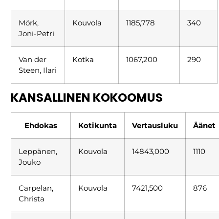
Mörk,
Kouvola
1185,778
340
Joni-Petri
Van der
Kotka
1067,200
290
Steen, Ilari
KANSALLINEN KOKOOMUS
Ehdokas
Kotikunta
Vertausluku
Äänet
Leppänen,
Kouvola
14843,000
1110
Jouko
Carpelan,
Kouvola
7421,500
876
Christa