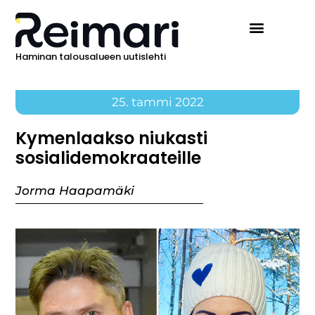
Haminan talousalueen uutislehti
25. tammi 2022
Kymenlaakso niukasti
sosialidemokraateille
Jorma Haapamäki