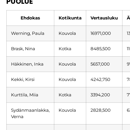
PUOLUE
Ehdokas
Kotikunta
Vertausluku
Ä
Werning, Paula
Kouvola
16971,000
1
Brask, Nina
Kotka
8485,500
1
Häkkinen, Inka
Kouvola
5657,000
9
Kekki, Kirsi
Kouvola
4242,750
7
Kurttila, Miia
Kotka
3394,200
7
Sydänmaanlakka,
Kouvola
2828,500
6
Verna