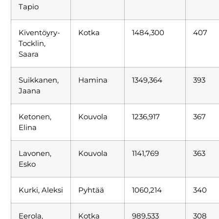
Tapio
Kiventöyry-
Kotka
1484,300
407
Tocklin,
Saara
Suikkanen,
Hamina
1349,364
393
Jaana
Ketonen,
Kouvola
1236,917
367
Elina
Lavonen,
Kouvola
1141,769
363
Esko
Kurki, Aleksi
Pyhtää
1060,214
340
Eerola,
Kotka
989,533
308