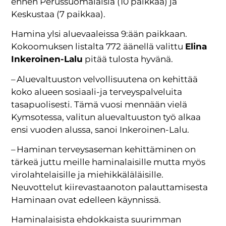
ennen Perussuomalaisia (10 paikkaa) ja
Keskustaa (7 paikkaa).
Hamina ylsi aluevaaleissa 9:ään paikkaan.
Kokoomuksen listalta 772 äänellä valittu
Elina
Inkeroinen-Lalu
pitää tulosta hyvänä.
– Aluevaltuuston velvollisuutena on kehittää
koko alueen sosiaali-ja terveyspalveluita
tasapuolisesti. Tämä vuosi mennään vielä
Kymsotessa, valitun aluevaltuuston työ alkaa
ensi vuoden alussa, sanoi Inkeroinen-Lalu.
– Haminan terveysaseman kehittäminen on
tärkeä juttu meille haminalaisille mutta myös
virolahtelaisille ja miehikkäläläisille.
Neuvottelut kiirevastaanoton palauttamisesta
Haminaan ovat edelleen käynnissä.
Haminalaisista ehdokkaista suurimman