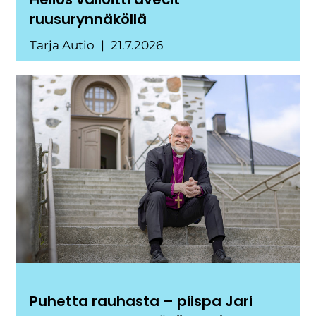
ruusurynnäköllä
Tarja Autio
21.7.2026
Puhetta rauhasta – piispa Jari