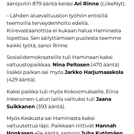
äänipotin 879 ääntä keräsi
Ari Rinne
(LiikeNyt).
– Lähden aluevaltuuston työhön entisillä
teemoilla terveydenhoito edellä.
Kiirevastaanottoa ei kukaan halua Haminasta
lopettaa. Sen säilyttämisen puolesta teemme
kaikki työtä, sanoi Rinne.
Sosialidemokraateille tuli Haminaan kaksi
valtuustopaikkaa.
Nina Peltosen
(470 ääntä)
lisäksi paikan sai myös
Jarkko Harjumaaskola
(429 ääntä).
Kaksi paikka tuli myös Kokoomukselle, Elina
Inkeroinen-Lalun lailla valituksi tuli
Jaana
Suikkanen
(393 ääntä).
Myös Keskusta sai Haminasta kaksi
valtuutettua läpi. Paikkaan riittivät
Hannah
Honkasen
414 ääntä, samoin
Juha Kytömäen