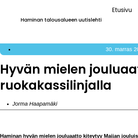
Etusivu
Haminan talousalueen uutislehti
30. marras 
Hyvän mielen jouluaat
ruokakassilinjalla
Jorma Haapamäki
Haminan hyvän mielen jouluaatto kiteytyy Maijan joului