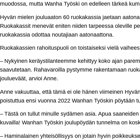
muodossa, mutta Wanha Työski on edelleen tärkeä ku
Hyvän mielen jouluaaton 60 ruokakassia jaetaan aatonaa
Ruokakassit menevät eniten niiden tarpeessa oleville per
ruokakassia odottaa noutajiaan aatonaattona.
Ruokakassien rahoituspuoli on toistaiseksi vielä vaihees
– Nykyinen keräystilanteemme kehittyy koko ajan parem
saavutetaan. Rahavaroilla pystymme rakentamaan ruoka
joulueväät, arvioi Anne.
Anne vakuuttaa, että tämä ei ole hänen viimeinen Hyvän
poistuttua ensi vuonna 2022 Wanhan Työskin pöytään tu
– Tästä on tullut minulle sydämen asia. Apua saaneiden 
kuvailla! Wanhan Työskin joulupöydän tunnelma on kos
– Haminalainen yhteisöllisyys on jotain hyvin poik­keuk­sel