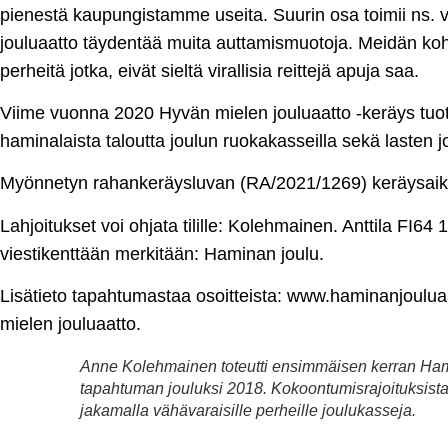
pienestä kaupungistamme useita. Suurin osa toimii ns. vi
jouluaatto täydentää muita auttamismuotoja. Meidän ko
perheitä jotka, eivät sieltä virallisia reittejä apuja saa.
Viime vuonna 2020 Hyvän mielen jouluaatto -keräys tuotti 
haminalaista taloutta joulun ruokakasseilla sekä lasten jo
Myönnetyn rahankeräysluvan (RA/2021/1269) keräysaik
Lahjoitukset voi ohjata tilille: Kolehmainen. Anttila FI
viestikenttään merkitään: Haminan joulu.
Lisätieto tapahtumastaa osoitteista: www.haminanjoulua
mielen jouluaatto.
Anne Kolehmainen toteutti ensimmäisen kerran Ham
tapahtuman jouluksi 2018. Kokoontumisrajoituksista
jakamalla vähävaraisille perheille joulukasseja.