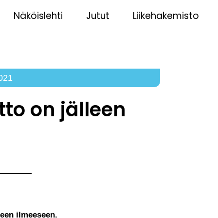
Näköislehti
Jutut
Liikehakemisto
2021
to on jälleen
seen ilmeeseen.