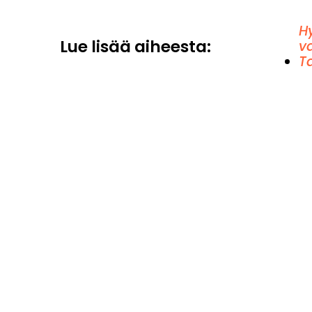
H
Lue lisää aiheesta:
v
T