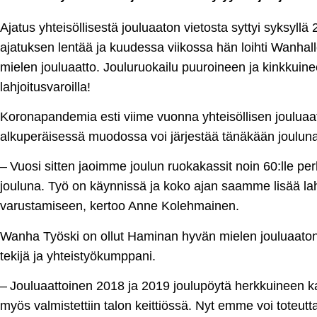
Ajatus yhteisöllisestä jouluaaton vietosta syttyi syksyllä
ajatuksen lentää ja kuudessa viikossa hän loihti Wanha
mielen jouluaatto. Jouluruokailu puuroineen ja kinkkuine
lahjoitusvaroilla!
Koronapandemia esti viime vuonna yhteisöllisen jouluaa
alkuperäisessä muodossa voi järjestää tänäkään jouluna
– Vuosi sitten jaoimme joulun ruokakassit noin 60:lle pe
jouluna. Työ on käynnissä ja koko ajan saamme lisää la
varustamiseen, kertoo Anne Kolehmainen.
Wanha Työski on ollut Haminan hyvän mielen jouluaaton
tekijä ja yhteistyökumppani.
– Jouluaattoinen 2018 ja 2019 joulupöytä herkkuineen ka
myös valmistettiin talon keittiössä. Nyt emme voi toteu