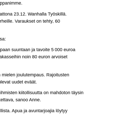
mppanimme.
ttona 23.12. Wanhalla Työskillä.
heille. Varaukset on tehty, 60
sa:
paan suuntaan ja tavoite 5 000 euroa
kasseihin noin 80 euron arvoiset
 mielen joulutempaus. Rajoitusten
levat uudet eväät.
ihmisten kiitollisuutta on mahdoton täysin
kettava, sanoo Anne.
­lista. Apua ja avuntarjoajia löytyy