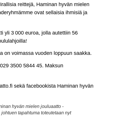
rallisia reittejä, Haminan hyvän mielen
hderyhmämme ovat sellaisia ihmisiä ja
yli 3 000 euroa, jolla autettiin 56
ululahjoilla!
a on voimassa vuoden loppuun saakka.
64 1029 3500 5844 45. Maksun
atto.fi sekä facebookista Haminan hyvän
inan hyvän mielen jouluaatto -
 johtuen tapahtuma toteutetaan nyt