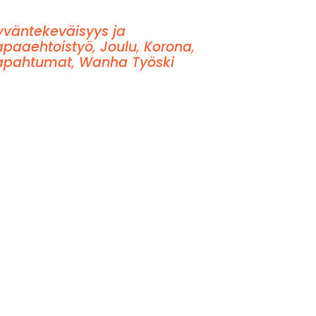
yväntekeväisyys ja
apaaehtoistyö
,
Joulu
,
Korona
,
apahtumat
,
Wanha Työski