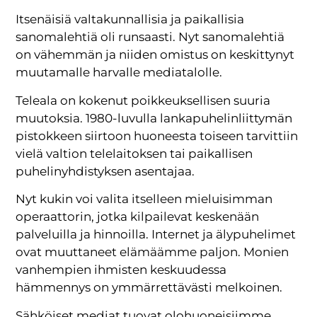
Itsenäisiä valtakunnallisia ja paikallisia
sanomalehtiä oli runsaasti. Nyt sanomalehtiä
on vähemmän ja niiden omistus on keskittynyt
muutamalle harvalle mediatalolle.
Teleala on kokenut poikkeuksellisen suuria
muutoksia. 1980-luvulla lankapuhelinliittymän
pistokkeen siirtoon huoneesta toiseen tarvittiin
vielä valtion telelaitoksen tai paikallisen
puhelinyhdistyksen asentajaa.
Nyt kukin voi valita itselleen mieluisimman
operaattorin, jotka kilpailevat keskenään
palveluilla ja hinnoilla. Internet ja älypuhelimet
ovat muuttaneet elämäämme paljon. Monien
vanhempien ihmisten keskuudessa
hämmennys on ymmärrettävästi melkoinen.
Sähköiset mediat tuovat olohuoneisiimme