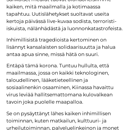
kaiken, mitä maailmalla ja kotimaassa
tapahtuu. Uutislähetykset suoltavat useita
kertoja päivässä live-kuvaa sodista, terroristi-
iskuista, nälänhädästä ja luonnonkatastrofeista.
Inhimillisistä tragedioista kertominen on
lisännyt kansalaisten solidaarisuutta ja halua
antaa apua sinne, missä hätä on suuri.
Entäpä tämä korona. Tuntuu hullulta, että
maailmassa, jossa on kaikki teknologinen,
taloudellinen, lääketieteellinen ja
sosiaalinenkin osaaminen, Kiinassa havaittu
virus leviää hallitsemattomana kulovalkean
tavoin joka puolelle maapalloa.
Se on pysäyttänyt lähes kaiken inhimillisen
toiminnan, kuten matkailun, kulttuuri- ja
urheilutoiminnan, palveluelinkeinon ja monet