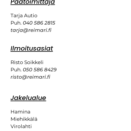
Päätoimittaja
Tarja Autio
Puh.
040 586 2815
tarja@reimari.fi
Ilmoitusasiat
Risto Soikkeli
Puh.
050 586 8429
risto@reimari.fi
Jakelualue
Hamina
Miehikkälä
Virolahti