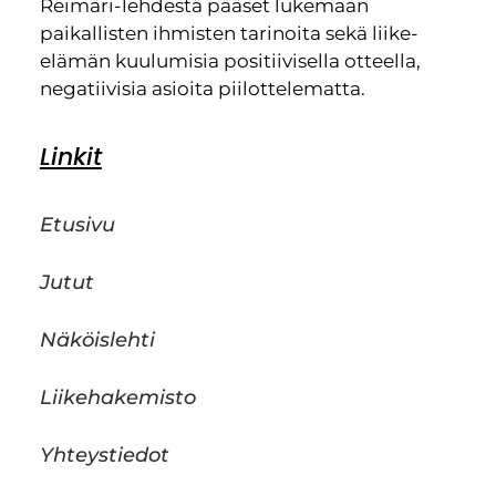
Reimari-lehdestä pääset lukemaan
paikallisten ihmisten tarinoita sekä liike-
elämän kuulumisia positiivisella otteella,
negatiivisia asioita piilottelematta.
Linkit
Etusivu
Jutut
Näköislehti
Liikehakemisto
Yhteystiedot