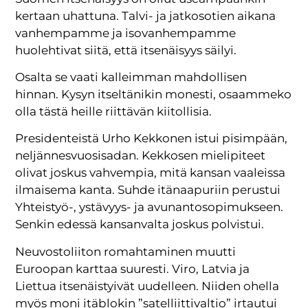
kertaan uhattuna. Talvi- ja jatkosotien aikana
vanhempamme ja isovanhempamme
huolehtivat siitä, että itsenäisyys säilyi.
Osalta se vaati kalleimman mahdollisen
hinnan. Kysyn itseltänikin monesti, osaammeko
olla tästä heille riittävän kiitollisia.
Presidenteistä Urho Kekkonen istui pisimpään,
neljännesvuosisadan. Kekkosen mielipiteet
olivat joskus vahvempia, mitä kansan vaaleissa
ilmaisema kanta. Suhde itänaapuriin perustui
Yhteistyö-, ystävyys- ja avunantosopimukseen.
Senkin edessä kansanvalta joskus polvistui.
Neuvostoliiton romahtaminen muutti
Euroopan karttaa suuresti. Viro, Latvia ja
Liettua itsenäistyivät uudelleen. Niiden ohella
myös moni itäblokin ”satelliittivaltio” irtautui