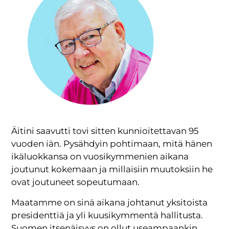
Äitini saavutti tovi sitten kunnioitettavan 95
vuoden iän. Pysähdyin pohtimaan, mitä hänen
ikäluokkansa on vuosikymmenien aikana
joutunut kokemaan ja millaisiin muutoksiin he
ovat joutuneet sopeutumaan.
Maatamme on sinä aikana johtanut yksitoista
presidenttiä ja yli kuusikymmentä hallitusta.
Suomen itsenäisyys on ollut useampaankin