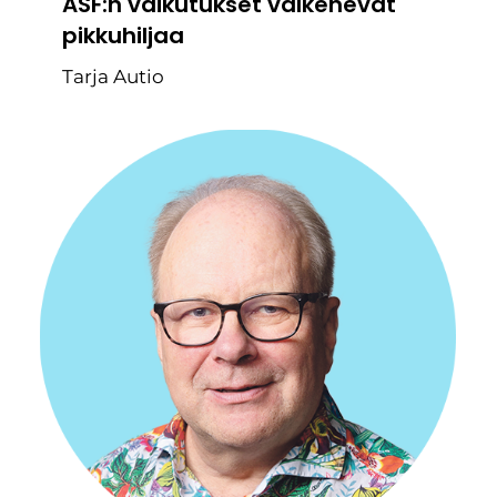
ASF:n vaikutukset valkenevat
pikkuhiljaa
Tarja Autio