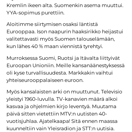
Kremlin ikeen alta. Suomenkin asema muuttui.
YYA-sopimus purettiin.
Aloitimme siirtymisen osaksi läntistä
Eurooppaa. Ison naapurin haaksirikko heijastui
valitettavasti myös Suomen talouselämään,
kun lähes 40 % maan viennistä tyrehtyi.
Murroksessa Suomi, Ruotsi ja Itävalta liittyivät
Euroopan Unioniin. Meille kansanäänestyksessä
oli kyse turvallisuudesta. Markkakin vaihtui
yhteiseurooppalaiseen euroon.
Myös kansalaisten arki on muuttunut. Televisio
yleistyi 1960-luvulla. TV-kanavien määrä alkoi
kasvaa ja ohjelmien kirjo leventyä. Muutama
päivä sitten vietettiin MTV:n uutisten 40-
vuotisjuhlaa. Ajatelkaapa! Sitä ennen maassa
kuunneltiin vain Yleisradion ja STT:n uutisia.