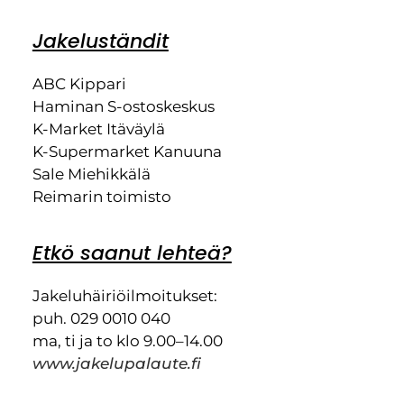
Jakeluständit
ABC Kippari
Haminan S-ostoskeskus
K-Market Itäväylä
K-Supermarket Kanuuna
Sale Miehikkälä
Reimarin toimisto
Etkö saanut lehteä?
Jakeluhäiriöilmoitukset:
puh. 029 0010 040
ma, ti ja to klo 9.00–14.00
www.jakelupalaute.fi