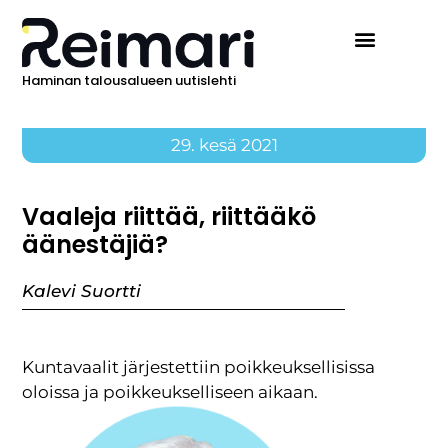
Haminan talousalueen uutislehti
29. kesä 2021
Vaaleja riittää, riittääkö
äänestäjiä?
Kalevi Suortti
Kuntavaalit järjestettiin poikkeuksellisissa
oloissa ja poikkeukselliseen aikaan.