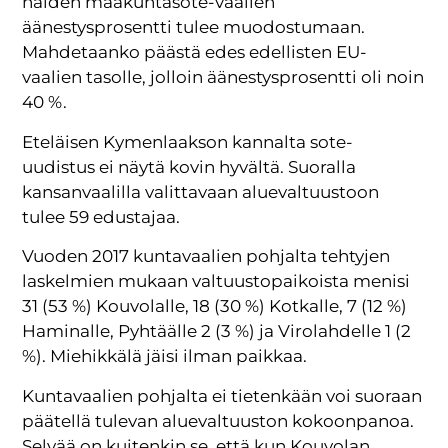
näiden maakuntasote-vaalien
äänestysprosentti tulee muodostumaan.
Mahdetaanko päästä edes edellisten EU-
vaalien tasolle, jolloin äänestysprosentti oli noin
40 %.
Eteläisen Kymenlaakson kannalta sote-
uudistus ei näytä kovin hyvältä. Suoralla
kansanvaalilla valittavaan aluevaltuustoon
tulee 59 edustajaa.
Vuoden 2017 kuntavaalien pohjalta tehtyjen
laskelmien mukaan valtuustopaikoista menisi
31 (53 %) Kouvolalle, 18 (30 %) Kotkalle, 7 (12 %)
Haminalle, Pyhtäälle 2 (3 %) ja Virolahdelle 1 (2
%). Miehikkälä jäisi ilman paikkaa.
Kuntavaalien pohjalta ei tietenkään voi suoraan
päätellä tulevan aluevaltuuston kokoonpanoa.
Selvää on kuitenkin se, että kun Kouvolan