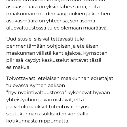
asukasmäärä on yksin lähes sama, mitä
maakunnan muiden kaupunkien ja kuntien
asukasmäärä on yhteensä, sen asema
aluevaltuustossa tulee olemaan määräävä.
Uudistus ei siis valitettavasti tule
pehmentämään pohjoisen ja eteläisen
maakunnan välistä kahtiajakoa. Kymsoten
piirissä käydyt keskustelut antavat tästä
esimakua.
Toivottavasti eteläisen maakunnan edustajat
tulevassa Kymenlaakson
”hyvinvointivaltuustossa” kykenevät hyvään
yhteistyöhön ja varmistavat, että
palvelulupaukset toteutuvat myös
seutukunnan asukkaiden kohdalla
kotikunnasta riippumatta.