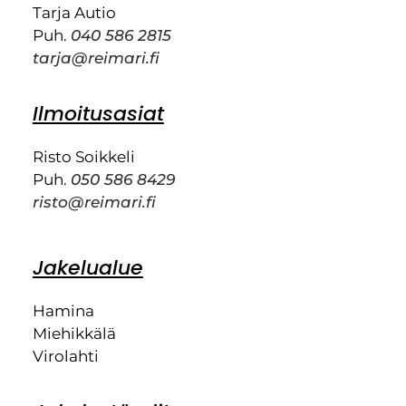
Tarja Autio
Puh.
040 586 2815
tarja@reimari.fi
Ilmoitusasiat
Risto Soikkeli
Puh.
050 586 8429
risto@reimari.fi
Jakelualue
Hamina
Miehikkälä
Virolahti