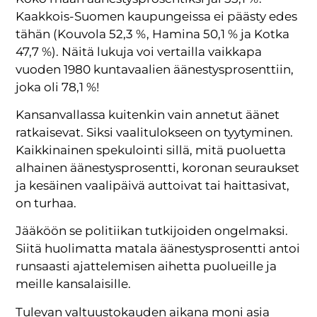
Kaakkois-Suomen kaupungeissa ei päästy edes
tähän (Kouvola 52,3 %, Hamina 50,1 % ja Kotka
47,7 %). Näitä lukuja voi vertailla vaikkapa
vuoden 1980 kuntavaalien äänestysprosenttiin,
joka oli 78,1 %!
Kansanvallassa kuitenkin vain annetut äänet
ratkaisevat. Siksi vaalitulokseen on tyytyminen.
Kaikkinainen spekulointi sillä, mitä puoluetta
alhainen äänestysprosentti, koronan seuraukset
ja kesäinen vaalipäivä auttoivat tai haittasivat,
on turhaa.
Jääköön se politiikan tutkijoiden ongelmaksi.
Siitä huolimatta matala äänestysprosentti antoi
runsaasti ajattelemisen aihetta puolueille ja
meille kansalaisille.
Tulevan valtuustokauden aikana moni asia