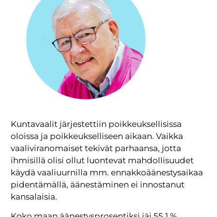
Kuntavaalit järjestettiin poikkeuksellisissa
oloissa ja poikkeukselliseen aikaan. Vaikka
vaaliviranomaiset tekivät parhaansa, jotta
ihmisillä olisi ollut luontevat mahdollisuudet
käydä vaaliuurnilla mm. ennakkoäänestysaikaa
pidentämällä, äänestäminen ei innostanut
kansalaisia.
Koko maan äänestysprosentiksi jäi 55,1 %.