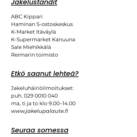
Jakeluständit
ABC Kippari
Haminan S-ostoskeskus
K-Market Itäväylä
K-Supermarket Kanuuna
Sale Miehikkälä
Reimarin toimisto
Etkö saanut lehteä?
Jakeluhäiriöilmoitukset:
puh. 029 0010 040
ma, ti ja to klo 9.00–14.00
www.jakelupalaute.fi
Seuraa somessa