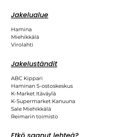
Jakelualue
Hamina
Miehikkälä
Virolahti
Jakeluständit
ABC Kippari
Haminan S-ostoskeskus
K-Market Itäväylä
K-Supermarket Kanuuna
Sale Miehikkälä
Reimarin toimisto
Etkö saanut lehteä?