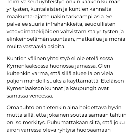
Toimiva seutuyhteistyö onkin kaakon kulman
yritysten, kuntalaisten ja kuntien kannalta
maakunta-ajatteluakin tärkeämpi asia. Se
palvelee suuria infrahankkeita, seudullisten
vetovoimatekijöiden vahvistamista yritysten ja
elinkeinoelämän suuntaan, matkailua ja monia
muita vastaavia asioita.
Kuntien välinen yhteistyö ei ole eteläisessä
Kymenlaaksossa huonossa jamassa. Olen
kuitenkin varma, että sillä alueella on vielä
paljon mahdollisuuksia käyttämättä. Eteläisen
Kymenlaakson kunnat ja kaupungit ovat
samassa veneessä.
Oma tuhto on tietenkin aina hoidettava hyvin,
mutta sillä, että jokainen soutaa samaan tahtiin
on iso merkitys. Puhumattakaan siitä, että joku
airon varressa oleva ryhtyisi huopaamaan