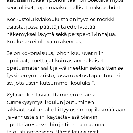
asioissa mukaan pohdintaan on otettava myös
seudulliset, jopa maakunnalliset, näkökohdat.
Keskustelu kyläkouluista on hyvä esimerkki
asiasta, jossa päättäjiltä edellytetään
näkemyksellisyyttä sekä perspektiivin tajua.
Kouluhan ei ole vain rakennus.
Se on kokonaisuus, johon kuuluvat niin
oppilaat, opettajat kuin asianmukaiset
opetusmateriaalit ja -välineetkin sekä sitten se
fyysinen ympäristö, jossa opetus tapahtuu, eli
se, jota usein kutsumme ”kouluksi”.
Kyläkoulun lakkauttaminen on aina
tunnekysymys. Koulun joutuminen
lakkautusuhan alle liittyy usein oppilasmäärään
ja -ennusteisiin, käytettävissä oleviin
opettajaresursseihin ja tietenkin kunnan
taloustilanteeseen. Nämä kaikki ovat