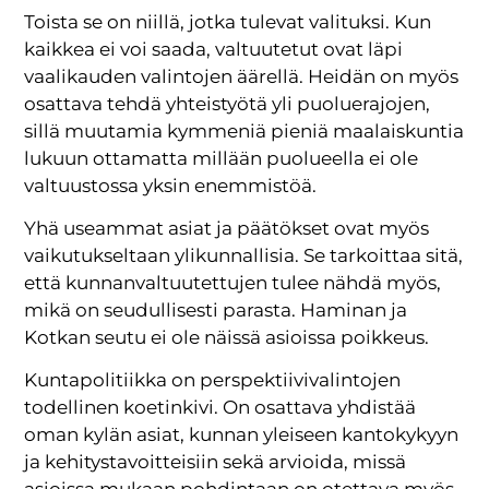
Toista se on niillä, jotka tulevat valituksi. Kun
kaikkea ei voi saada, valtuutetut ovat läpi
vaalikauden valintojen äärellä. Heidän on myös
osattava tehdä yhteistyötä yli puoluerajojen,
sillä muutamia kymmeniä pieniä maalaiskuntia
lukuun ottamatta millään puolueella ei ole
valtuustossa yksin enemmistöä.
Yhä useammat asiat ja päätökset ovat myös
vaikutukseltaan ylikunnallisia. Se tarkoittaa sitä,
että kunnanvaltuutettujen tulee nähdä myös,
mikä on seudullisesti parasta. Haminan ja
Kotkan seutu ei ole näissä asioissa poikkeus.
Kuntapolitiikka on perspektiivivalintojen
todellinen koetinkivi. On osattava yhdistää
oman kylän asiat, kunnan yleiseen kantokykyyn
ja kehitystavoitteisiin sekä arvioida, missä