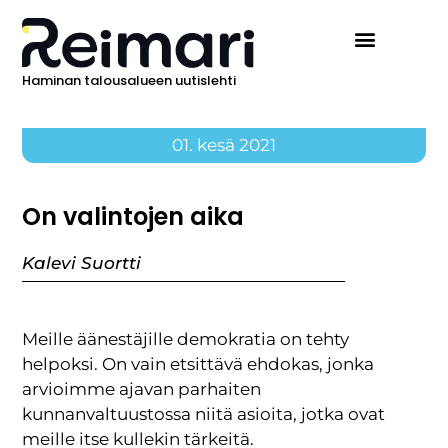
Haminan talousalueen uutislehti
01. kesä 2021
On valintojen aika
Kalevi Suortti
Meille äänestäjille demokratia on tehty
helpoksi. On vain etsittävä ehdokas, jonka
arvioimme ajavan parhaiten
kunnanvaltuustossa niitä asioita, jotka ovat
meille itse kullekin tärkeitä.