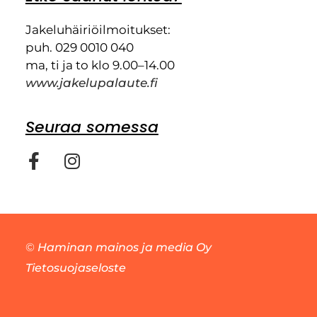
Jakeluhäiriöilmoitukset:
puh. 029 0010 040
ma, ti ja to klo 9.00–14.00
www.jakelupalaute.fi
Seuraa somessa
©
Haminan mainos ja media Oy
Tietosuojaseloste