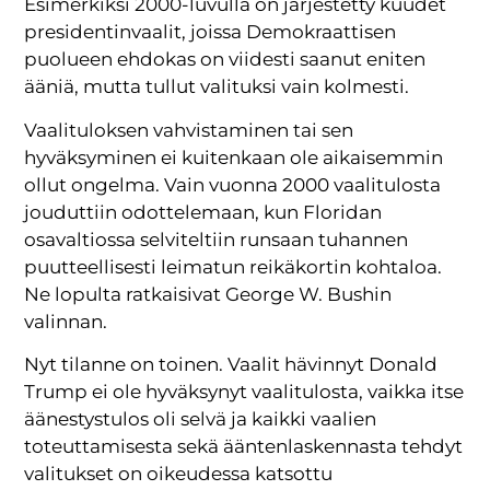
Esimerkiksi 2000-luvulla on järjestetty kuudet
presidentinvaalit, joissa Demokraattisen
puolueen ehdokas on viidesti saanut eniten
ääniä, mutta tullut valituksi vain kolmesti.
Vaalituloksen vahvistaminen tai sen
hyväksyminen ei kuitenkaan ole aikaisemmin
ollut ongelma. Vain vuonna 2000 vaalitulosta
jouduttiin odottelemaan, kun Floridan
osavaltiossa selviteltiin runsaan tuhannen
puutteellisesti leimatun reikäkortin kohtaloa.
Ne lopulta ratkaisivat George W. Bushin
valinnan.
Nyt tilanne on toinen. Vaalit hävinnyt Donald
Trump ei ole hyväksynyt vaalitulosta, vaikka itse
äänestystulos oli selvä ja kaikki vaalien
toteuttamisesta sekä ääntenlaskennasta tehdyt
valitukset on oikeudessa katsottu