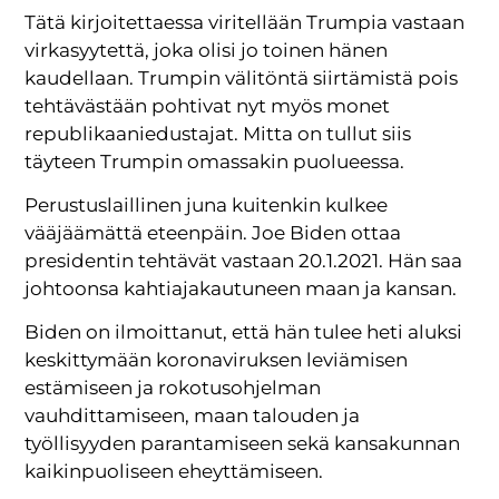
Tätä kirjoitettaessa viritellään Trumpia vastaan
virkasyytettä, joka olisi jo toinen hänen
kaudellaan. Trumpin välitöntä siirtämistä pois
tehtävästään pohtivat nyt myös monet
republikaaniedustajat. Mitta on tullut siis
täyteen Trumpin omassakin puolueessa.
Perustuslaillinen juna kuitenkin kulkee
vääjäämättä eteenpäin. Joe Biden ottaa
presidentin tehtävät vastaan 20.1.2021. Hän saa
johtoonsa kahtiajakautuneen maan ja kansan.
Biden on ilmoittanut, että hän tulee heti aluksi
keskittymään koronaviruksen leviämisen
estämiseen ja rokotusohjelman
vauhdittamiseen, maan talouden ja
työllisyyden parantamiseen sekä kansakunnan
kaikinpuoliseen eheyttämiseen.