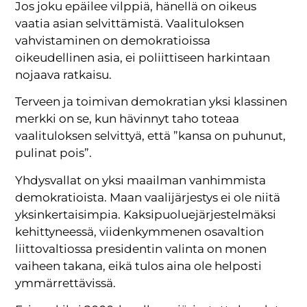
Jos joku epäilee vilppiä, hänellä on oikeus
vaatia asian selvittämistä. Vaalituloksen
vahvistaminen on demokratioissa
oikeudellinen asia, ei poliittiseen harkintaan
nojaava ratkaisu.
Terveen ja toimivan demokratian yksi klassinen
merkki on se, kun hävinnyt taho toteaa
vaalituloksen selvittyä, että ”kansa on puhunut,
pulinat pois”.
Yhdysvallat on yksi maailman vanhimmista
demokratioista. Maan vaalijärjestys ei ole niitä
yksinkertaisimpia. Kaksipuoluejärjestelmäksi
kehittyneessä, viidenkymmenen osavaltion
liittovaltiossa presidentin valinta on monen
vaiheen takana, eikä tulos aina ole helposti
ymmärrettävissä.