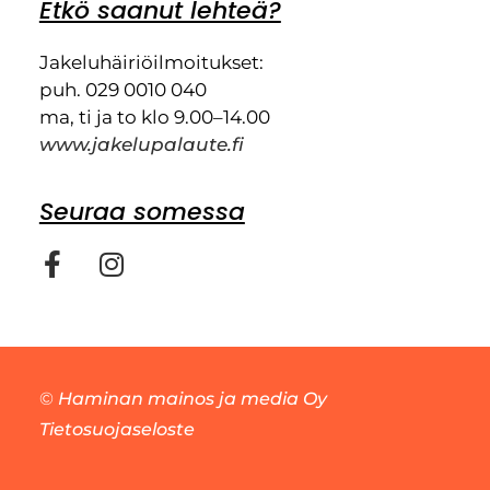
Etkö saanut lehteä?
Jakeluhäiriöilmoitukset:
puh. 029 0010 040
ma, ti ja to klo 9.00–14.00
www.jakelupalaute.fi
Seuraa somessa
©
Haminan mainos ja media Oy
Tietosuojaseloste