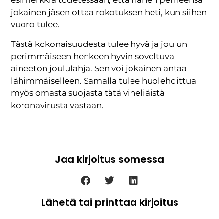
esimerkkiä todetessaan, että hänen perheensä
jokainen jäsen ottaa rokotuksen heti, kun siihen
vuoro tulee.
Tästä kokonaisuudesta tulee hyvä ja joulun
perimmäiseen henkeen hyvin soveltuva
aineeton joululahja. Sen voi jokainen antaa
lähimmäiselleen. Samalla tulee huolehdittua
myös omasta suojasta tätä viheliäistä
koronavirusta vastaan.
Jaa kirjoitus somessa
Lähetä tai printtaa kirjoitus