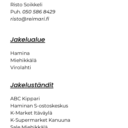
Risto Soikkeli
Puh.
050 586 8429
risto@reimari.fi
Jakelualue
Hamina
Miehikkälä
Virolahti
Jakeluständit
ABC Kippari
Haminan S-ostoskeskus
K-Market Itäväylä
K-Supermarket Kanuuna
Sale Miehikkälä