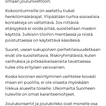
omaan joulunviettoon.
Kokoontumisille on asetettu tiukat
henkilömäärärajat. Ylipäätään turhia sosiaalisia
kontakteja on vältettävä. Jos riittäviä
etäisyyksiä ei voida pitää, suositellaan maskin
käyttöä. Julkisiin tiloihin mentäessä ja niistä
poistuttaessa on käytettävä käsidesiä.
Suuret, usean sukupolven perhetilaisuudetkaan
eivät ole suositeltavia. Riskiryhmäläisiä, kuten
vanhuksia ja pitkäaikaissairaita tavattaessa
tulee olla erityisen varovainen.
Koska koronan esiintyminen vaihtelee kovasti
maan eri puolilla, ei ole viisasta myöskään
liikkua alueelta toiselle. Ulkomailta Suomeen
tuleville on omat karanteeniohjeet.
Joulukonsertit ja joulukirkko ovat monelle osa