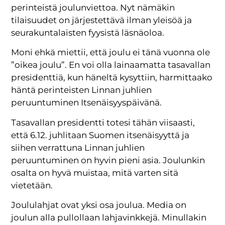
perinteistä joulunviettoa. Nyt nämäkin
tilaisuudet on järjestettävä ilman yleisöä ja
seurakuntalaisten fyysistä läsnäoloa.
Moni ehkä miettii, että joulu ei tänä vuonna ole
”oikea joulu”. En voi olla lainaamatta tasavallan
presidenttiä, kun häneltä kysyttiin, harmittaako
häntä perinteisten Linnan juhlien
peruuntuminen Itsenäisyyspäivänä.
Tasavallan presidentti totesi tähän viisaasti,
että 6.12. juhlitaan Suomen itsenäisyyttä ja
siihen verrattuna Linnan juhlien
peruuntuminen on hyvin pieni asia. Joulunkin
osalta on hyvä muistaa, mitä varten sitä
vietetään.
Joululahjat ovat yksi osa joulua. Media on
joulun alla pullollaan lahjavinkkejä. Minullakin