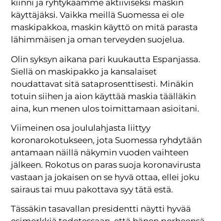
kiinni ja ryhtykäämme aktiiviseksi maskin
käyttäjäksi. Vaikka meillä Suomessa ei ole
maskipakkoa, maskin käyttö on mitä parasta
lähimmäisen ja oman terveyden suojelua.
Olin syksyn aikana pari kuukautta Espanjassa.
Siellä on maskipakko ja kansalaiset
noudattavat sitä sataprosenttisesti. Minäkin
totuin siihen ja aion käyttää maskia täälläkin
aina, kun menen ulos toimittamaan asioitani.
Viimeinen osa joululahjasta liittyy
koronarokotukseen, jota Suomessa ryhdytään
antamaan näillä näkymin vuoden vaihteen
jälkeen. Rokotus on paras suoja koronavirusta
vastaan ja jokaisen on se hyvä ottaa, ellei joku
sairaus tai muu pakottava syy tätä estä.
Tässäkin tasavallan presidentti näytti hyvää