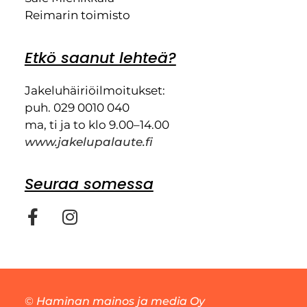
Reimarin toimisto
Etkö saanut lehteä?
Jakeluhäiriöilmoitukset:
puh. 029 0010 040
ma, ti ja to klo 9.00–14.00
www.jakelupalaute.fi
Seuraa somessa
©
Haminan mainos ja media Oy