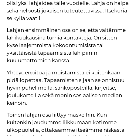
olisi yksi lahjaidea tälle vuodelle. Lahja on halpa
sekä helposti jokaisen toteutettavissa. Itsekuria
se kyllä vaatii.
Lahjan ensimmäinen osa on se, että vältämme
lähikuukausina turhia kontakteja. On sitten
kyse laajemmista kokoontumisista tai
yksittäisistä tapaamisista lähipiiriin
kuulumattomien kanssa.
Yhteydenpitoa ja muistamista ei kuitenkaan
pidä lopettaa. Tapaamisten sijaan se onnistuu
hyvin puhelimella, sähköposteilla, kirjeitse,
joulukorteilla sekä monin sosiaalisen median
keinoin.
Toinen lahjan osa liittyy maskeihin. Kun
kuitenkin joudumme liikkumaan kotimme
ulkopuolella, ottakaamme itseämme niskasta