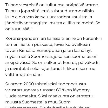
Tuhon viesteistä on tullut osa arkipäiväämme.
Tuntuu jopa siltä, että suhtaudumme niihin
kuin elokuvan katseluun: todentuntuista ja
jännittävän traagista, mutta ei liikuta meitä. Se
on suuri sääli.
Korona-pandemian kanssa tilanne on kuitenkin
toinen. Se tuli puskasta, levisi kulovalkean
tavoin Kiinasta Eurooppaan ja on läsnä nyt
myös meillä Suomessa, jokaisen suomalaisen
arkipäivässä. Se on sulkenut koulut, päiväkodit
ja ravintolat sekä rajoittanut liikkumisemme
välttämättömään.
Suomen 2000 toistaiseksi todennetusta
virustartunnasta runsaat 60 % on löydetty
Uudeltamaalta. Siksi maakunta on erotettu
muusta Suomesta ja muu Suomi