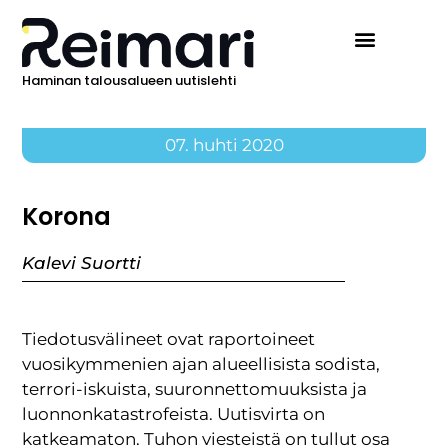
Haminan talousalueen uutislehti
Ilmoita Reimarissa
07. huhti 2020
Korona
Kalevi Suortti
Tiedotusvälineet ovat raportoineet
vuosikymmenien ajan alueellisista sodista,
terrori-iskuista, suuronnettomuuksista ja
luonnonkatastrofeista. Uutisvirta on
katkeamaton. Tuhon viesteistä on tullut osa