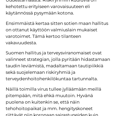
Uudestamaasta. Riskiryhmiin kuuluvia on
kehotettu erityiseen varovaisuuteen eli
käytännössä pysymään kotona.
Ensimmäistä kertaa sitten sotien maan hallitus
on ottanut käyttöön valmiuslain mukaiset
varotoimet. Tämä kertoo tilanteen
vakavuudesta.
Suomen hallitus ja terveysviranomaiset ovat
valinneet strategian, jolla pyritään hidastamaan
taudin leviämistä, madaltamaan tautipiikkiä
sekä suojelemaan riskiryhmiä ja
terveydenhoitohenkilökuntaa tartunnalta.
Näillä toimilla virus tullee jylläämään meillä
pitempään, mitä ehkä muutoin. Hyvänä
puolena on kuitenkin se, että näin
tehohoitopaikat ja mm. hengityskoneet
riittävät niin koronaan sairastuneiden kuin