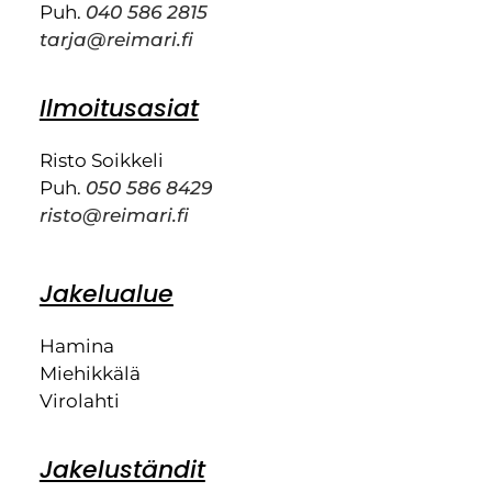
Puh.
040 586 2815
tarja@reimari.fi
Ilmoitusasiat
Risto Soikkeli
Puh.
050 586 8429
risto@reimari.fi
Jakelualue
Hamina
Miehikkälä
Virolahti
Jakeluständit