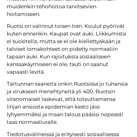
muidenkin tehohoitoa tarvitsevien
hoitamiseen.
Ruotsi on valinnut toisen tien. Koulut pyörivät
kuten ennenkin. Kaupat ovat auki. Liikkumista
ei suositella, mutta se ei ole kiellettyäkään ja
talviset lomakohteet on pidetty normaaliin
tapaan auki. Kun rajoituksia sosiaaliseen
kanssakäymiseen ei ole, tauti on saanut
vapaasti levitä.
Tartunnan saaneita onkin Ruotsissa jo tuhansia
ja virukseen menehtyneitä yli 400. Ruotsin
viranomaiset laskevat, että toteuttamansa
linjan ansiosta epidemian kesto jäisi
lyhyemmäksi ja maan talous pääsisi nopeasti
taas normaaliuralle.
Tiedotusvälineissä ja erityisesti sosiaalisessa