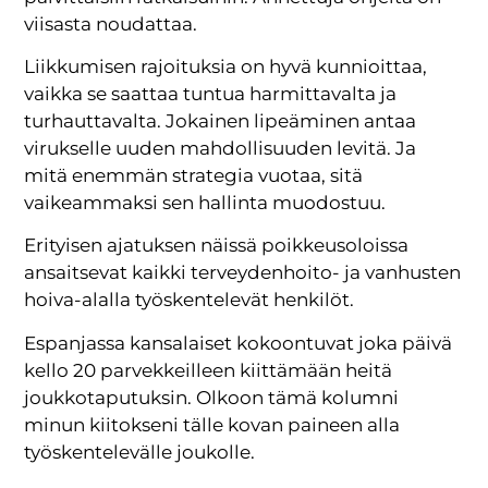
viisasta noudattaa.
Liikkumisen rajoituksia on hyvä kunnioittaa,
vaikka se saattaa tuntua harmittavalta ja
turhauttavalta. Jokainen lipeäminen antaa
virukselle uuden mahdollisuuden levitä. Ja
mitä enemmän strategia vuotaa, sitä
vaikeammaksi sen hallinta muodostuu.
Erityisen ajatuksen näissä poikkeusoloissa
ansaitsevat kaikki terveydenhoito- ja vanhusten
hoiva-alalla työskentelevät henkilöt.
Espanjassa kansalaiset kokoontuvat joka päivä
kello 20 parvekkeilleen kiittämään heitä
joukkotaputuksin. Olkoon tämä kolumni
minun kiitokseni tälle kovan paineen alla
työskentelevälle joukolle.