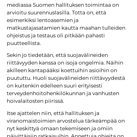
mediassa Suomen hallituksen toimintaa on
arvioitu suurennuslasilla. Totta on, että
esimerkiksi lentoasemien ja
matkustajasatamien kautta maahan tulleiden
ohjeistus ja testaus oli pitkään pahasti
puutteellista.
Sekin jo tiedetään, että suojavälineiden
riittävyyden kanssa on isoja ongelmia. Näihin
akilleen kantapääksi koettuihin asioihin on
puututtu. Huoli suojavälineiden riittävyydestä
on kuitenkin edelleen suuri erityisesti
terveydenhoitohenkilökunnan ja vanhusten
hoivalaitosten piirissä.
Itse ajattelen niin, että hallituksen ja
viranomaistoimien arvostelua tärkeämpää on
nyt keskittyä omaan tekemiseen ja omiin
päivittäisiin ratkaisuihin. Annettuja ohjeita on