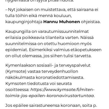
– Nyt jokaisen on muistettava, että sairaana ei
tulla töihin eikä mennä kouluun,
kaupunginjohtaja
Hannu Muhonen
ohjeistaa.
Kaupungilla on varautumissuunnitelmat
erilaisia poikkeavia tilanteita varten. Näissä
suunnitelmissa on otettu huomioon myös
epidemiat. Esimerkiksi valmius etäopetukseen
on ollut olemassa, jos siihen tulisi tarvetta.
Kymenlaakson sosiaali- ja terveyspalvelut
(Kymsote) vastaa terveydenhuollon
näkökulmasta koronatiedottamisesta.
Kymsoten tiedotusta voi seurata
osoitteessa:
https://www.kymsote.fi/miten-
toimia-jos-epailen-koronavirustartuntaa
.
Jos epäilee sairastuneensa koronaan, soita p.