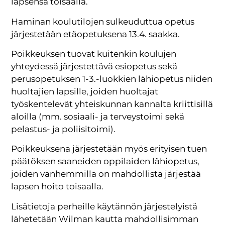
lapsensa toisaalla.
Haminan koulutilojen sulkeuduttua opetus
järjestetään etäopetuksena 13.4. saakka.
Poikkeuksen tuovat kuitenkin koulujen
yhteydessä järjestettävä esiopetus sekä
perusopetuksen 1-3.-luokkien lähiopetus niiden
huoltajien lapsille, joiden huoltajat
työskentelevät yhteiskunnan kannalta kriittisillä
aloilla (mm. sosiaali- ja terveystoimi sekä
pelastus- ja poliisitoimi).
Poikkeuksena järjestetään myös erityisen tuen
päätöksen saaneiden oppilaiden lähiopetus,
joiden vanhemmilla on mahdollista järjestää
lapsen hoito toisaalla.
Lisätietoja perheille käytännön järjestelyistä
lähetetään Wilman kautta mahdollisimman