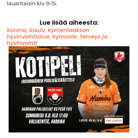
lauantaisin klo 9-15.
Lue lisää aiheesta:
Korona
,
Koulu
,
Kymenlaakson
hyvinvointialue
,
Kymsote
,
Terveys ja
hyvinvointi