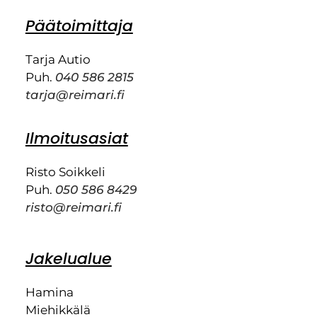
Päätoimittaja
Tarja Autio
Puh.
040 586 2815
tarja@reimari.fi
Ilmoitusasiat
Risto Soikkeli
Puh.
050 586 8429
risto@reimari.fi
Jakelualue
Hamina
Miehikkälä