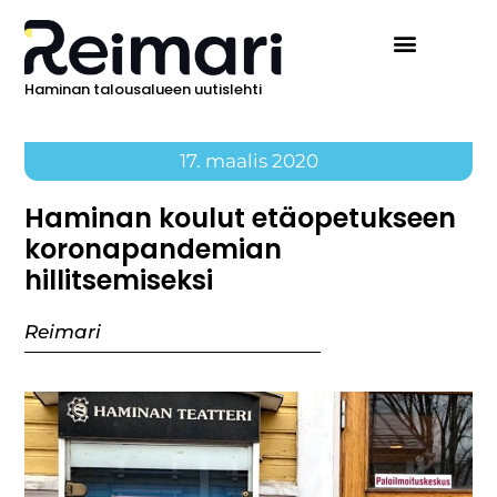
Haminan talousalueen uutislehti
17. maalis 2020
Haminan koulut etäopetukseen
koronapandemian
hillitsemiseksi
Reimari