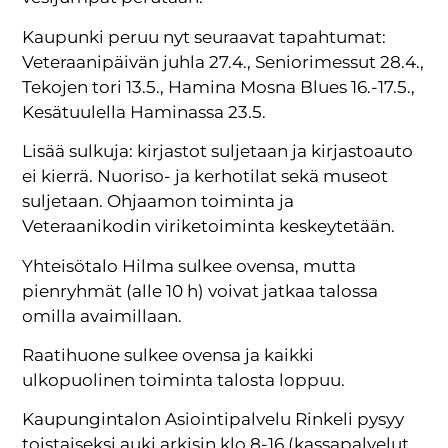
Kaupunki peruu nyt seuraavat tapahtumat:
Veteraanipäivän juhla 27.4., Seniorimessut 28.4.,
Tekojen tori 13.5., Hamina Mosna Blues 16.-17.5.,
Kesätuulella Haminassa 23.5.
Lisää sulkuja: kirjastot suljetaan ja kirjastoauto
ei kierrä. Nuoriso- ja kerhotilat sekä museot
suljetaan. Ohjaamon toiminta ja
Veteraanikodin viriketoiminta keskeytetään.
Yhteisötalo Hilma sulkee ovensa, mutta
pienryhmät (alle 10 h) voivat jatkaa talossa
omilla avaimillaan.
Raatihuone sulkee ovensa ja kaikki
ulkopuolinen toiminta talosta loppuu.
Kaupungintalon Asiointipalvelu Rinkeli pysyy
toistaiseksi auki arkisin klo 8-16 (kassapalvelut