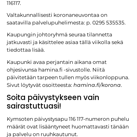
116117.
Valtakunnallisesti koronaneuvontaa on
saatavilla palvelupuhelimesta: p. 0295 535535.
Kaupungin johtoryhmä seuraa tilannetta
jatkuvasti ja käsittelee asiaa tällä viikolla sekä
tiedottaa lisää.
Kaupunki avaa perjantain aikana omat
ohjesivunsa hamina.fi -sivustolle. Niitä
päivitetään tarpeen tullen myös viikonloppuna.
Sivut löytyvät osoitteesta:
hamina.fi/korona
.
Soita päivystykseen vain
sairastuttuasi!
Kymsoten päivystysapu 116 117-numeron puhelu
määrät ovat lisääntyneet huomattavasti tänään
ja palvelu on ruuhkautunut.