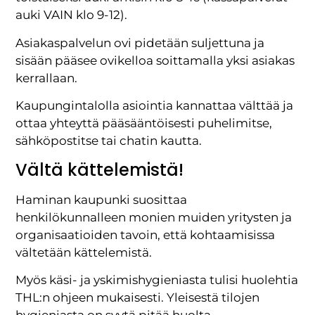
auki VAIN klo 9-12).
Asiakaspalvelun ovi pidetään suljettuna ja
sisään pääsee ovikelloa soittamalla yksi asiakas
kerrallaan.
Kaupungintalolla asiointia kannattaa välttää ja
ottaa yhteyttä pääsääntöisesti puhelimitse,
sähköpostitse tai chatin kautta.
Vältä kättelemistä!
Haminan kaupunki suosittaa
henkilökunnalleen monien muiden yritysten ja
organisaatioiden tavoin, että kohtaamisissa
vältetään kättelemistä.
Myös käsi- ja yskimishygieniasta tulisi huolehtia
THL:n ohjeen mukaisesti. Yleisestä tilojen
hygieniasta on syytä pitää huolta.