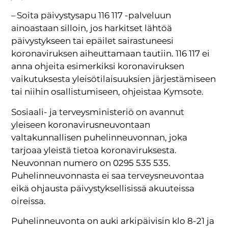
– Soita päivystysapu 116 117 -palveluun
ainoastaan silloin, jos harkitset lähtöä
päivystykseen tai epäilet sairastuneesi
koronaviruksen aiheuttamaan tautiin. 116 117 ei
anna ohjeita esimerkiksi koronaviruksen
vaikutuksesta yleisötilaisuuksien järjestämiseen
tai niihin osallistumiseen, ohjeistaa Kymsote.
Sosiaali- ja terveysministeriö on avannut
yleiseen koronavirusneuvontaan
valtakunnallisen puhelinneuvonnan, joka
tarjoaa yleistä tietoa koronaviruksesta.
Neuvonnan numero on 0295 535 535.
Puhelinneuvonnasta ei saa terveysneuvontaa
eikä ohjausta päivystyksellisissä akuuteissa
oireissa.
Puhelinneuvonta on auki arkipäivisin klo 8-21 ja