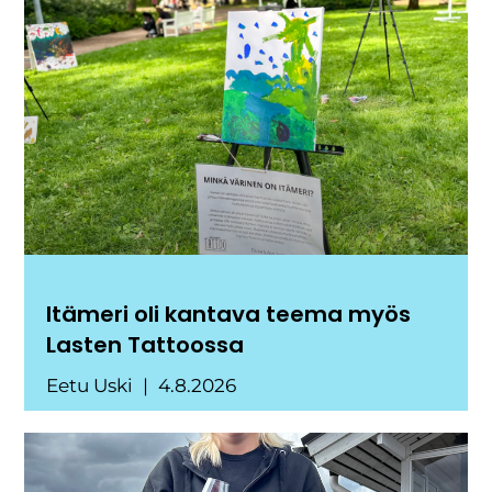
Itämeri oli kantava teema myös
Lasten Tattoossa
Eetu Uski
4.8.2026