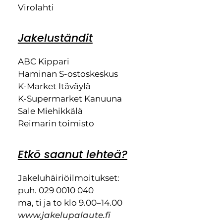
Virolahti
Jakeluständit
ABC Kippari
Haminan S-ostoskeskus
K-Market Itäväylä
K-Supermarket Kanuuna
Sale Miehikkälä
Reimarin toimisto
Etkö saanut lehteä?
Jakeluhäiriöilmoitukset:
puh. 029 0010 040
ma, ti ja to klo 9.00–14.00
www.jakelupalaute.fi