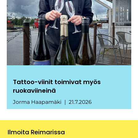
Tattoo-viinit toimivat myös
ruokaviineinä
Jorma Haapamäki
21.7.2026
Ilmoita Reimarissa