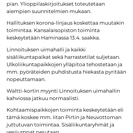
pian. Ylioppilaskirjoitukset toteutetaan
aiempien suunnitelmien mukaan.
Hallituksen korona-linjaus koskettaa muutakin
toimintaa. Kansalaisopiston toiminta
keskeytetään Haminassa 13.4. saakka.
Linnoituksen uimahalli ja kaikki
sisäliikuntapaikat sekä harrastetilat suljetaan.
Ulkoliikuntapaikkojen ylläpitoa tehostetaan ja
mm. pyöräteiden puhdistusta hiekasta pyritään
nopeuttamaan.
Waltti-kortin myynti Linnoituksen uimahallin
kahviossa jatkuu normaalisti.
Kohtaamispaikkojen toiminta keskeytetään eli
tämä koskee mm. Iitan Pirtin ja Neuvottoman
juttutuvan toimintaa. Sisäliikuntaryhmät ja
vesijumpat perutaan.