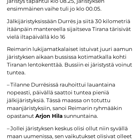
järistys tapahtui klo 08.25, järistyksen
ensimmäinen vaihe tuli jo klo 00.05.
Jälkijäristyksissään Durrës ja siitä 30 kilometriä
itäänpäin mantereella sijaitseva Tirana tärisivät
vielä iltapäivällä klo 16
Reimarin lukijamatkalaiset istuivat juuri aamun
järistyksen aikaan bussissa kotimatkalla kohti
Tiranan lentokenttää. Bussiin ei järistystä voinut
tuntea.
– Tilanne Durrësissä rauhoittui lauantaina
nopeasti, päivällä saattoi tuntea pieniä
jälkijäristyksiä. Tässä maassa on totuttu
maanjäristyksiin, sanoi Reimarin ryhmääkin
opastanut
Arjon Hila
sunnuntaina.
– Jollei järistyksen keskus olisi ollut niin syvällä
maan uumenissa, sen vaikutukset olisivat olleet