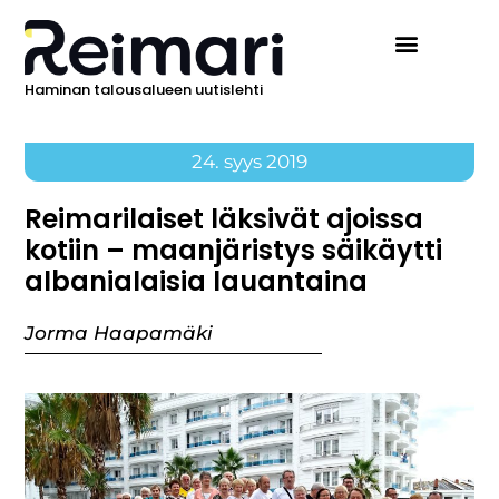
Haminan talousalueen uutislehti
24. syys 2019
Reimarilaiset läksivät ajoissa
kotiin – maanjäristys säikäytti
albanialaisia lauantaina
Jorma Haapamäki