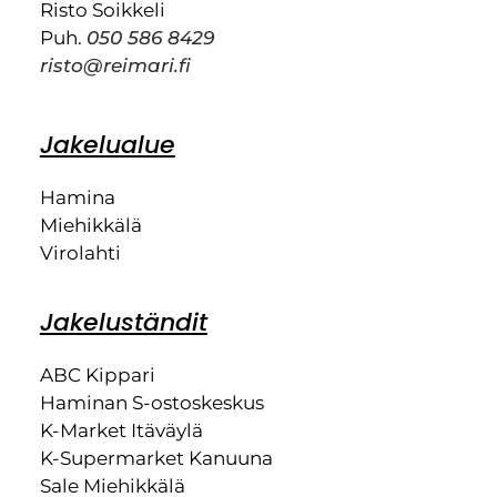
Risto Soikkeli
Puh.
050 586 8429
risto@reimari.fi
Jakelualue
Hamina
Miehikkälä
Virolahti
Jakeluständit
ABC Kippari
Haminan S-ostoskeskus
K-Market Itäväylä
K-Supermarket Kanuuna
Sale Miehikkälä