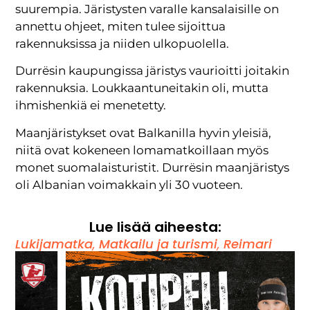
suurempia. Järistysten varalle kansalaisille on
annettu ohjeet, miten tulee sijoittua
rakennuksissa ja niiden ulkopuolella.
Durrësin kaupungissa järistys vaurioitti joitakin
rakennuksia. Loukkaantuneitakin oli, mutta
ihmishenkiä ei menetetty.
Maanjäristykset ovat Balkanilla hyvin yleisiä,
niitä ovat kokeneen lomamatkoillaan myös
monet suomalaisturistit. Durrësin maanjäristys
oli Albanian voimakkain yli 30 vuoteen.
Lue lisää aiheesta:
Lukijamatka
,
Matkailu ja turismi
,
Reimari