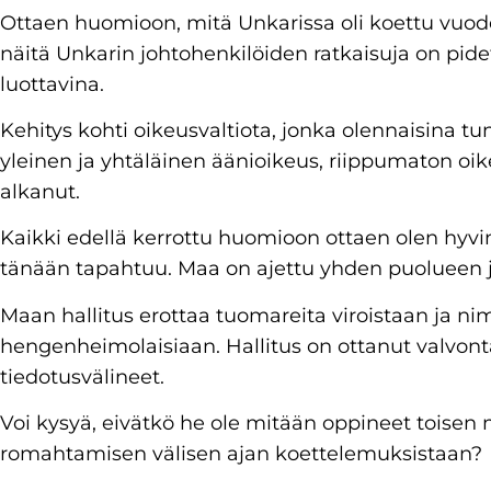
Ottaen huomioon, mitä Unkarissa oli koettu vuo
näitä Unkarin johtohenkilöiden ratkaisuja on pide
luottavina.
Kehitys kohti oikeusvaltiota, jonka olennaisin
yleinen ja yhtäläinen äänioikeus, riippumaton oike
alkanut.
Kaikki edellä kerrottu huomioon ottaen olen hyv
tänään tapahtuu. Maa on ajettu yhden puolueen j
Maan hallitus erottaa tuomareita viroistaan ja nimit
hengenheimolaisiaan. Hallitus on ottanut valvo
tiedotusvälineet.
Voi kysyä, eivätkö he ole mitään oppineet toisen
romahtamisen välisen ajan koettelemuksistaan?