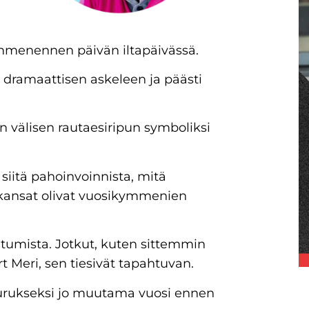
ymmenennen päivän iltapäivässä.
i dramaattisen askeleen ja päästi
välisen rautaesiripun symboliksi
siitä pahoinvoinnista, mitä
t kansat olivat vuosikymmenien
atumista. Jotkut, kuten sittemmin
t Meri, sen tiesivät tapahtuvan.
aurukseksi jo muutama vuosi ennen