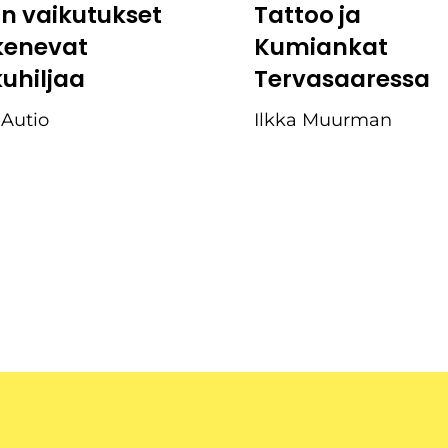
:n vaikutukset
Tattoo ja
kenevat
Kumiankat
kuhiljaa
Tervasaaressa
 Autio
Ilkka Muurman