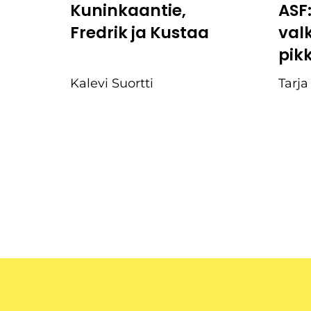
Kuninkaantie,
ASF
Fredrik ja Kustaa
val
pik
Kalevi Suortti
Tarja