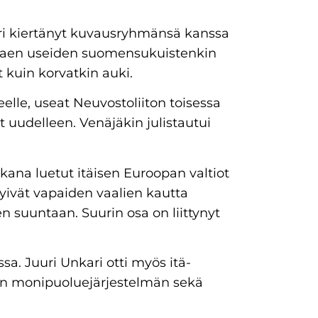
eri kiertänyt kuvausryhmänsä kanssa
entaen useiden suomensukuistenkin
 kuin korvatkin auki.
elle, useat Neuvostoliiton toisessa
 uudelleen. Venäjäkin julistautui
ikana luetut itäisen Euroopan valtiot
rtyivät vapaiden vaalien kautta
 suuntaan. Suurin osa on liittynyt
ssa. Juuri Unkari otti myös itä-
n monipuoluejärjestelmän sekä