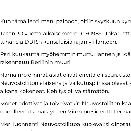
Kun tämä lehti meni painoon, oltiin syyskuun k
Tasan 30 vuotta aikaisemmin 10.9.1989 Unkari ott
tuhansia DDR:n kansalaisia rajan yli länteen.
Pari kuukautta myöhemmin murtui lännen ja idän 
rakennettu Berliinin muuri.
Nämä molemmat asiat olivat oireita eli seurausta 
Neuvostoliiton alaisena ja vaikutuspiirissä oleva
aikana kokeneet. Kehitys oli väistämätön.
Monet odottivat ja toivoivatkin Neuvostoliiton ka
uudelleen itsenäistyneen Viron presidentti Lennar
Meri luonnehti Neuvostoliittoa kuolevaksi dinos