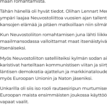
maan romahtamista.
Tähän hänellä oli hyvät tiedot. Olihan Lennart M
ympäri laajaa Neuvostoliittoa vuosien ajan tall
kansojen elämää ja pitäen matkoillaan niin silmät
Kun Neuvostoliiton romahtamisen juna lähti liikke
maailmansodassa valloittamat maat itsenäistyivät
itsenäiseksi.
Myös Neuvostoliiton satelliiteiksi kylmän sodan a
karistivat harteiltaan kommunistisen viitan ja sii
läntisen demokratia-ajattelun ja markkinatalouden
myös Euroopan Unionin ja Naton jäseniksi.
Unkarilla oli siis iso rooli rautaesiripun murtumise
Euroopan maista ensimmäisten joukossa käyttöö
vapaat vaalit.