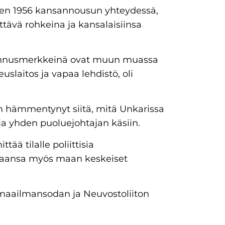
den 1956 kansannousun yhteydessä,
ttävä rohkeina ja kansalaisiinsa
a tunnusmerkkeinä ovat muun muassa
uslaitos ja vapaa lehdistö, oli
in hämmentynyt siitä, mitä Unkarissa
a yhden puoluejohtajan käsiin.
tää tilalle poliittisia
ntaansa myös maan keskeiset
 maailmansodan ja Neuvostoliiton