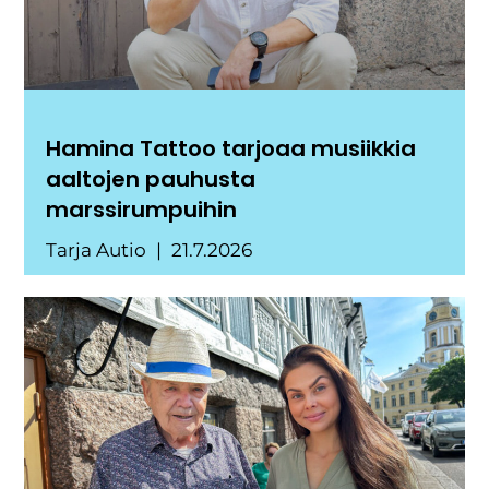
Hamina Tattoo tarjoaa musiikkia
aaltojen pauhusta
marssirumpuihin
Tarja Autio
21.7.2026