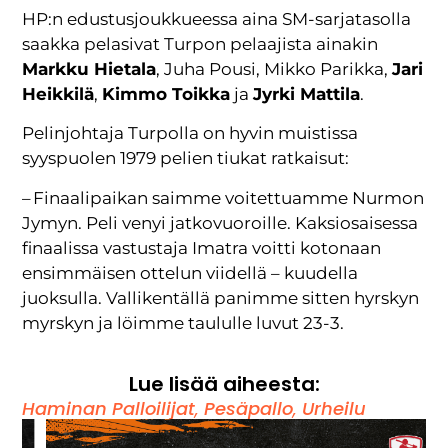
HP:n edustusjoukkueessa aina SM-sarjatasolla
saakka pelasivat Turpon pelaajista ainakin
Markku Hietala
, Juha Pousi, Mikko Parikka,
Jari
Heikkilä
,
Kimmo Toikka
ja
Jyrki Mattila
.
Pelinjohtaja Turpolla on hyvin muistissa
syyspuolen 1979 pelien tiukat ratkaisut:
– Finaalipaikan saimme voitettuamme Nurmon
Jymyn. Peli venyi jatkovuoroille. Kaksiosaisessa
finaalissa vastustaja Imatra voitti kotonaan
ensimmäisen ottelun viidellä – kuudella
juoksulla. Vallikentällä panimme sitten hyrskyn
myrskyn ja löimme taululle luvut 23-3.
Lue lisää aiheesta:
Haminan Palloilijat
,
Pesäpallo
,
Urheilu