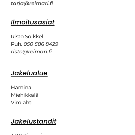
tarja@reimari.fi
Ilmoitusasiat
Risto Soikkeli
Puh.
050 586 8429
risto@reimari.fi
Jakelualue
Hamina
Miehikkälä
Virolahti
Jakeluständit