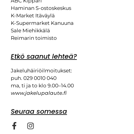
ABC Kippari
Haminan S-ostoskeskus
K-Market Itäväylä
K-Supermarket Kanuuna
Sale Miehikkälä
Reimarin toimisto
Etkö saanut lehteä?
Jakeluhäiriöilmoitukset:
puh. 029 0010 040
ma, ti ja to klo 9.00–14.00
www.jakelupalaute.fi
Seuraa somessa