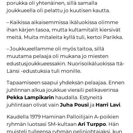
porukka oli yhtenäinen, sillä samalla
joukkueella oli pelattu jo kuutisen kautta.
– Kaikissa aikaisemmissa ikäluokissa olimme
ihan kärjen tasoa, mutta kultamitalit kiersivät
meitä. Muita mitaleita kyllä tuli, kertoi Parikka.
– Joukkueellamme oli myös taitoa, sillä
muutama pelaaja oli mukana jo miesten
edustusjoukkueessakin. Nuoriso­ikäluokissa Itä-
Länsi -edustuksia tuli monille.
Tapaamiseen saapui yhdeksän pelaajaa. Ennen
juhlinnan alkua joukkue vieraili pelikaverinsa
Pekka Lampikarin
haudalla. Estyneitä
juhlintaan olivat vain
Juha Pousi
ja
Harri Lavi
.
Kaudella 1979 Haminan Palloilijain A-poikien
ryhmän luotsasi SM-kultaan
Ari Turppo
. Hän
muisteli tulleensa ryhmän pelinjohtajaksi, kun