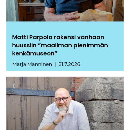
Matti Parpola rakensi vanhaan
huussiin ”maailman pienimmän
kenkämuseon”
Marja Manninen
21.7.2026